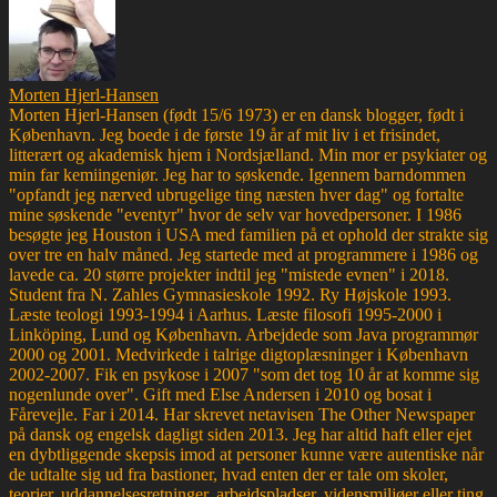
Morten Hjerl-Hansen
Morten Hjerl-Hansen (født 15/6 1973) er en dansk blogger, født i
København. Jeg boede i de første 19 år af mit liv i et frisindet,
litterært og akademisk hjem i Nordsjælland. Min mor er psykiater og
min far kemiingeniør. Jeg har to søskende. Igennem barndommen
"opfandt jeg nærved ubrugelige ting næsten hver dag" og fortalte
mine søskende "eventyr" hvor de selv var hovedpersoner. I 1986
besøgte jeg Houston i USA med familien på et ophold der strakte sig
over tre en halv måned. Jeg startede med at programmere i 1986 og
lavede ca. 20 større projekter indtil jeg "mistede evnen" i 2018.
Student fra N. Zahles Gymnasieskole 1992. Ry Højskole 1993.
Læste teologi 1993-1994 i Aarhus. Læste filosofi 1995-2000 i
Linköping, Lund og København. Arbejdede som Java programmør
2000 og 2001. Medvirkede i talrige digtoplæsninger i København
2002-2007. Fik en psykose i 2007 "som det tog 10 år at komme sig
nogenlunde over". Gift med Else Andersen i 2010 og bosat i
Fårevejle. Far i 2014. Har skrevet netavisen The Other Newspaper
på dansk og engelsk dagligt siden 2013. Jeg har altid haft eller ejet
en dybtliggende skepsis imod at personer kunne være autentiske når
de udtalte sig ud fra bastioner, hvad enten der er tale om skoler,
teorier, uddannelsesretninger, arbejdspladser, vidensmiljøer eller ting