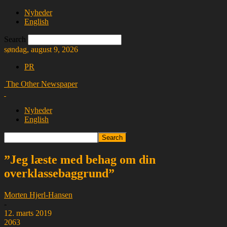
Nyheder
English
Search
søndag, august 9, 2026
PR
The Other Newspaper
Nyheder
English
”Jeg læste med behag om din
overklassebaggrund”
Morten Hjerl-Hansen
-
12. marts 2019
2063