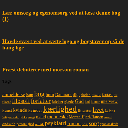
Lær omsorg og egenomsorg ved at læse denne bog
(1)
Havde svært ved at sætte logo og bogstaver op så de
hang lige
Præst debuterer med morsom roman
Tags
bog
anmeldelse
børn
Danmark
digt
døden
fantasi
barn
familie
far
filosofi
forfatter
Gud
interview
glæde
følelser
had
humor
filosof
kærlighed
livet
kvinde
kunst
kvinder
litteratur
Ludwig
menneske
mand
Morten Hjerl-Hansen
lykke
magt
mænd
Wittgenstein
psykiatri
sorg
roman
sex
ondskab
spontanskrift
personlighed
politik