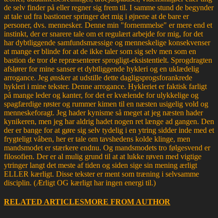
de selv finder på eller regner sig frem til. I samme stund de begynder
at tale ud fra bastioner springer det mig i øjnene at de bare er
personer, dvs. mennesker. Denne min "fornemmelse" er mere end et
instinkt, der er snarere tale om et regulært arbejde for mig, for det
har dybtliggende samfundsmæssige og menneskelige konsekvenser
at mange er blinde for at de ikke taler som sig selv men som en
bastion de tror de repræsenterer sprogligt-eksistentielt. Sprogdragten
afslører for mine sanser et dybtliggende hykleri og en uklædelig
arrogance. Jeg ønsker at udstille dette dagligsprogsforankrede
hykleri i mine tekster. Denne arrogance. Hykleriet er faktisk farligt
på mange leder og kanter, for det er kvælende for ulykkelige og
spagfærdige røster og rummer kimen til en næsten usigelig vold og
menneskeforagt. Jeg hader kynisme så meget at jeg næsten hader
kynikeren, men jeg har aldrig hadet nogen ret længe ad gangen. Den
der er bange for at gøre sig selv tydelig i en ytring sidder inde med et
frygteligt våben, her er tale om tavshedens kolde klinge, men
mandsmodet er stærkere endnu. Og mandsmodets tro følgesvend er
filosofien. Der er al mulig grund til at at lukke røven med vigtige
ytringer langt det meste af tiden og siden sige sin mening ærligt
ELLER kærligt. Disse tekster er ment som træning i selvsamme
disciplin. (Ærligt OG kærligt har ingen energi til.)
RELATED ARTICLES
MORE FROM AUTHOR