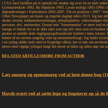
i USA med familien på et ophold der strakte sig over tre en halv måne
Gymnasieskole 1992. Ry Højskole 1993. Læste teologi 1993-1994 i 
digtoplæsninger i København 2002-2007. Fik en psykose i 2007 "som d
Other Newspaper på dansk og engelsk dagligt siden 2013. Jeg har altid 
skoler, teorier, uddannelsesretninger, arbejdspladser, vidensmiljøer elle
personer, dvs. mennesker. Denne min "fornemmelse" er mere end et ins
mange er blinde for at de ikke taler som sig selv men som en bastion d
ønsker at udstille dette dagligsprogsforankrede hykleri i mine tekster
kimen til en næsten usigelig vold og menneskeforagt. Jeg hader kynism
i en ytring sidder inde med et frygteligt våben, her er tale om tavsh
røven med vigtige ytringer langt det meste af tiden og siden sige sin 
RELATED ARTICLES
MORE FROM AUTHOR
Lær omsorg og egenomsorg ved at læse denne bog (1)
Havde svært ved at sætte logo og bogstaver op så de 