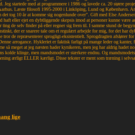
d. Jeg startede med at programmere i 1986 og lavede ca. 20 større proje
Aarhus. Læste filosofi 1995-2000 i Linköping, Lund og København. Ar
et tog 10 år at komme sig nogenlunde over". Gift med Else Andersen i
haft eller ejet en dybtliggende skepsis imod at personer kunne være aut
r ting de selv finder på eller regner sig frem til. I samme stund de begyn
tinkt, der er snarere tale om et regulært arbejde for mig, for det ha
e tror de repræsenterer sprogligt-eksistentielt. Sprogdragten afslører f
. Denne arrogance. Hykleriet er faktisk farligt på mange leder og kanter
e så meget at jeg næsten hader kynikeren, men jeg har aldrig hadet nog
edens kolde klinge, men mandsmodet er stærkere endnu. Og mandsmodets tro
mening ærligt ELLER kærligt. Disse tekster er ment som træning i selvsa
hang lige