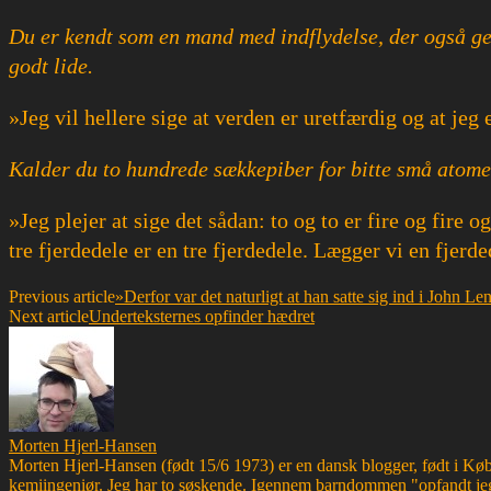
Du er kendt som en mand med indflydelse, der også gern
godt lide.
»Jeg vil hellere sige at verden er uretfærdig og at je
Kalder du to hundrede sækkepiber for bitte små atome
»Jeg plejer at sige det sådan: to og to er fire og fire 
tre fjerdedele er en tre fjerdedele. Lægger vi en fjerded
Previous article
»Derfor var det naturligt at han satte sig ind i John L
Next article
Underteksternes opfinder hædret
Morten Hjerl-Hansen
Morten Hjerl-Hansen (født 15/6 1973) er en dansk blogger, født i Køben
kemiingeniør. Jeg har to søskende. Igennem barndommen "opfandt jeg