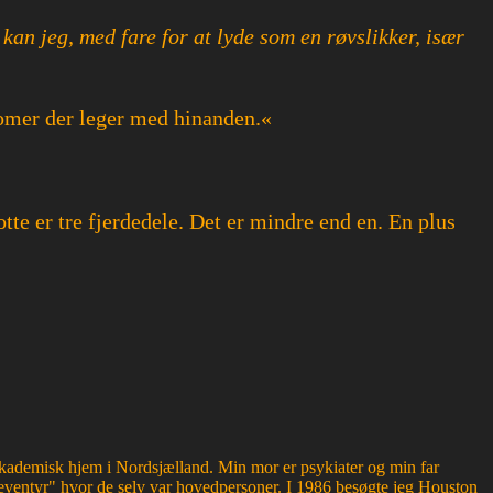
an jeg, med fare for at lyde som en røvslikker, især
atomer der leger med hinanden.«
 otte er tre fjerdedele. Det er mindre end en. En plus
g akademisk hjem i Nordsjælland. Min mor er psykiater og min far
ventyr" hvor de selv var hovedpersoner. I 1986 besøgte jeg Houston