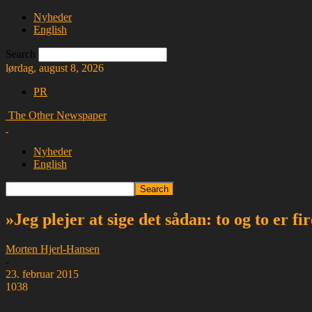
Nyheder
English
Search
lørdag, august 8, 2026
PR
The Other Newspaper
Nyheder
English
»Jeg plejer at sige det sådan: to og to er fir
Morten Hjerl-Hansen
-
23. februar 2015
1038