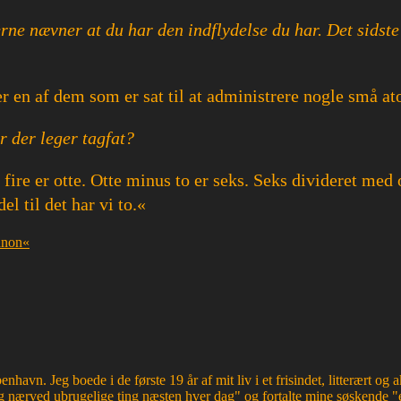
e nævner at du har den indflydelse du har. Det sidste k
g er en af dem som er sat til at administrere nogle små 
r der leger tagfat?
og fire er otte. Otte minus to er seks. Seks divideret med
el til det har vi to.«
ennon«
havn. Jeg boede i de første 19 år af mit liv i et frisindet, litterært o
 nærved ubrugelige ting næsten hver dag" og fortalte mine søskende "e