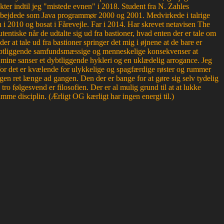
kter indtil jeg "mistede evnen" i 2018. Student fra N. Zahles
bejdede som Java programmør 2000 og 2001. Medvirkede i talrige
 2010 og bosat i Fårevejle. Far i 2014. Har skrevet netavisen The
entiske når de udtalte sig ud fra bastioner, hvad enten der er tale om
der at tale ud fra bastioner springer det mig i øjnene at de bare er
r dybtliggende samfundsmæssige og menneskelige konsekvenser at
or mine sanser et dybtliggende hykleri og en uklædelig arrogance. Jeg
, for det er kvælende for ulykkelige og spagfærdige røster og rummer
en ret længe ad gangen. Den der er bange for at gøre sig selv tydelig
 følgesvend er filosofien. Der er al mulig grund til at at lukke
mme disciplin. (Ærligt OG kærligt har ingen energi til.)