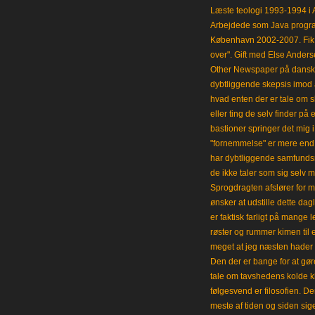
Læste teologi 1993-1994 i 
Arbejdede som Java progra
København 2002-2007. Fik 
over". Gift med Else Anders
Other Newspaper på dansk og
dybtliggende skepsis imod a
hvad enten der er tale om s
eller ting de selv finder på 
bastioner springer det mig 
"fornemmelse" er mere end et
har dybtliggende samfunds
de ikke taler som sig selv m
Sprogdragten afslører for m
ønsker at udstille dette da
er faktisk farligt på mange 
røster og rummer kimen til
meget at jeg næsten hader 
Den der er bange for at gøre
tale om tavshedens kolde 
følgesvend er filosofien. Der
meste af tiden og siden sig