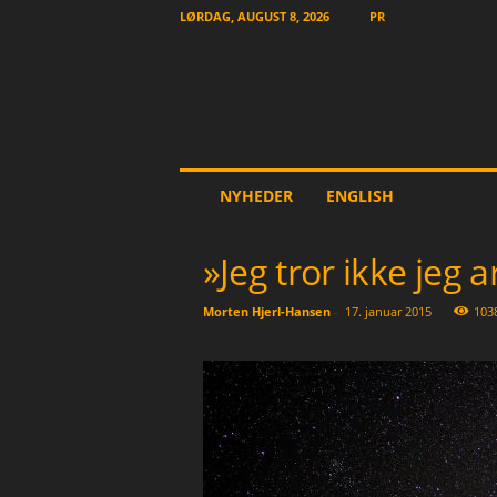
LØRDAG, AUGUST 8, 2026
PR
T
NYHEDER
ENGLISH
h
e
O
»Jeg tror ikke jeg 
t
h
Morten Hjerl-Hansen
-
17. januar 2015
103
e
r
N
e
w
s
p
a