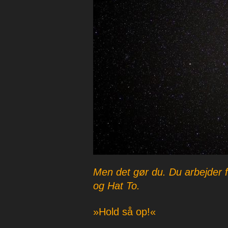
p
e
r
Men det gør du. Du arbejder 
og Hat To.
»Hold så op!«