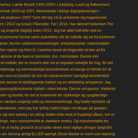
Aarhus. Læste filosofi 1995-2000 i Linköping, Lund og København.
mmør 2000 og 2001. Medvirkede i talrige digtoplæsninger i
en psykose i 2007 "som det tog 10 år at komme sig nogenlunde
en i 2010 og bosat i Fårevejle. Far i 2014. Har skrevet netavisen The
 engelsk dagligt siden 2013. Jeg har altid haft eller ejet en
t personer kunne være autentiske når de udtalte sig ud fra bastioner,
koler, teorier, uddannelsesretninger, arbejdspladser, vidensmiljøer
eller regner sig frem til. I samme stund de begynder at tale ud fra
i øjnene at de bare er personer, dvs. mennesker. Denne min
 instinkt, der er snarere tale om et regulært arbejde for mig, for det
mæssige og menneskelige konsekvenser at mange er blinde for at
en som en bastion de tror de repræsenterer sprogligt-eksistentielt.
ine sanser et dybtliggende hykleri og en uklædelig arrogance. Jeg
gligsprogsforankrede hykleri i mine tekster. Denne arrogance. Hykleriet
leder og kanter, for det er kvælende for ulykkelige og spagfærdige
 en næsten usigelig vold og menneskeforagt. Jeg hader kynisme så
kynikeren, men jeg har aldrig hadet nogen ret længe ad gangen.
 sig selv tydelig i en ytring sidder inde med et frygteligt våben, her er
klinge, men mandsmodet er stærkere endnu. Og mandsmodets tro
 er al mulig grund til at at lukke røven med vigtige ytringer langt det
e sin mening ærligt ELLER kærligt. Disse tekster er ment som træning