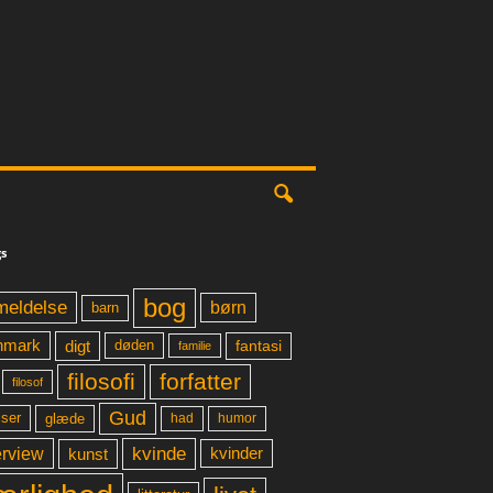
s
bog
meldelse
børn
barn
digt
fantasi
nmark
døden
familie
filosofi
forfatter
filosof
Gud
glæde
had
humor
lser
kvinde
erview
kunst
kvinder