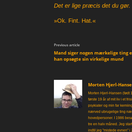
Det er lige præcis det du gør.
»Ok. Fint. Hat.«
Previous article
Mand siger nogen mærkelige ting e
han opsøgte sin virkelige mund
Morten Hjerl-Hans
Morten Hjerl-Hansen (født 
første 19 år af mit liv i et 
psykiater og min far kemii
nærved ubrugelige ting næst
hovedpersoner. I 1986 besø
tre en halv måned. Jeg star
indtil jeg "mistede evnen" 