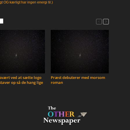
gt OG kærligt har ingen energi til.)
vært ved at sætte logo
Præst debuterer med morsom
taver op så de hang lige
roman