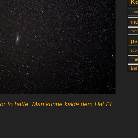
k
Ludw
me
mæn
ps
spon
The
ånd
for to hatte. Man kunne kalde dem Hat Et