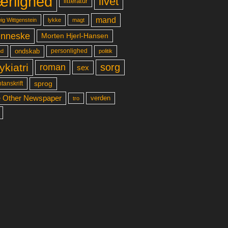
ærlighed
livet
litteratur
mand
lykke
ig Wittgenstein
magt
nneske
Morten Hjerl-Hansen
ondskab
d
personlighed
politik
ykiatri
sorg
roman
sex
sprog
tanskrift
 Other Newspaper
verden
tro