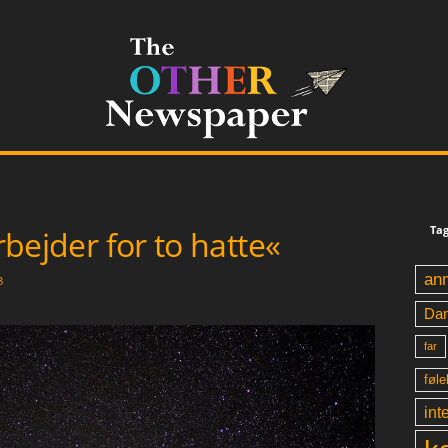
Tag
arbejder for to hatte«
an
8
Da
far
føle
int