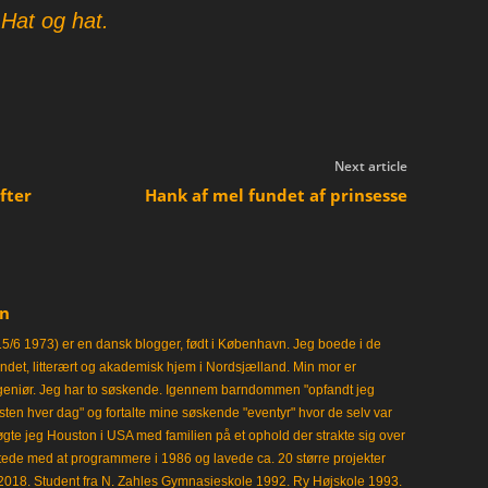
 Hat og hat.
Next article
fter
Hank af mel fundet af prinsesse
en
15/6 1973) er en dansk blogger, født i København. Jeg boede i de
frisindet, litterært og akademisk hjem i Nordsjælland. Min mor er
ngeniør. Jeg har to søskende. Igennem barndommen "opfandt jeg
en hver dag" og fortalte mine søskende "eventyr" hvor de selv var
gte jeg Houston i USA med familien på et ophold der strakte sig over
tede med at programmere i 1986 og lavede ca. 20 større projekter
i 2018. Student fra N. Zahles Gymnasieskole 1992. Ry Højskole 1993.