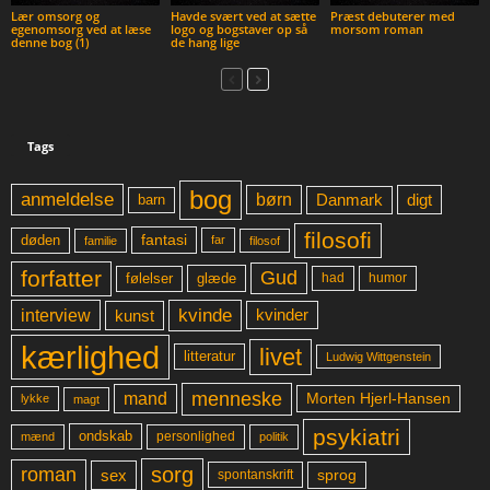
Lær omsorg og
Havde svært ved at sætte
Præst debuterer med
egenomsorg ved at læse
logo og bogstaver op så
morsom roman
denne bog (1)
de hang lige
Tags
bog
anmeldelse
børn
digt
Danmark
barn
filosofi
fantasi
døden
far
familie
filosof
forfatter
Gud
glæde
had
humor
følelser
kvinde
interview
kunst
kvinder
kærlighed
livet
litteratur
Ludwig Wittgenstein
menneske
mand
Morten Hjerl-Hansen
lykke
magt
psykiatri
ondskab
mænd
personlighed
politik
sorg
roman
sex
sprog
spontanskrift