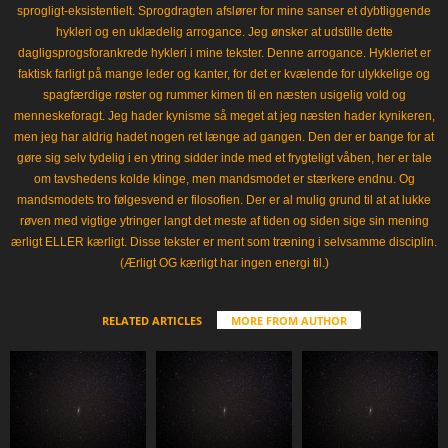
sprogligt-eksistentielt. Sprogdragten afslører for mine sanser et dybtliggende
hykleri og en uklædelig arrogance. Jeg ønsker at udstille dette
dagligsprogsforankrede hykleri i mine tekster. Denne arrogance. Hykleriet er
faktisk farligt på mange leder og kanter, for det er kvælende for ulykkelige og
spagfærdige røster og rummer kimen til en næsten usigelig vold og
menneskeforagt. Jeg hader kynisme så meget at jeg næsten hader kynikeren,
men jeg har aldrig hadet nogen ret længe ad gangen. Den der er bange for at
gøre sig selv tydelig i en ytring sidder inde med et frygteligt våben, her er tale
om tavshedens kolde klinge, men mandsmodet er stærkere endnu. Og
mandsmodets tro følgesvend er filosofien. Der er al mulig grund til at at lukke
røven med vigtige ytringer langt det meste af tiden og siden sige sin mening
ærligt ELLER kærligt. Disse tekster er ment som træning i selvsamme disciplin.
(Ærligt OG kærligt har ingen energi til.)
RELATED ARTICLES
MORE FROM AUTHOR