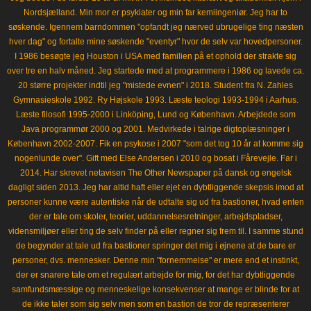
Nordsjælland. Min mor er psykiater og min far kemiingeniør. Jeg har to
søskende. Igennem barndommen "opfandt jeg nærved ubrugelige ting næsten
hver dag" og fortalte mine søskende "eventyr" hvor de selv var hovedpersoner.
I 1986 besøgte jeg Houston i USA med familien på et ophold der strakte sig
over tre en halv måned. Jeg startede med at programmere i 1986 og lavede ca.
20 større projekter indtil jeg "mistede evnen" i 2018. Student fra N. Zahles
Gymnasieskole 1992. Ry Højskole 1993. Læste teologi 1993-1994 i Aarhus.
Læste filosofi 1995-2000 i Linköping, Lund og København. Arbejdede som
Java programmør 2000 og 2001. Medvirkede i talrige digtoplæsninger i
København 2002-2007. Fik en psykose i 2007 "som det tog 10 år at komme sig
nogenlunde over". Gift med Else Andersen i 2010 og bosat i Fårevejle. Far i
2014. Har skrevet netavisen The Other Newspaper på dansk og engelsk
dagligt siden 2013. Jeg har altid haft eller ejet en dybtliggende skepsis imod at
personer kunne være autentiske når de udtalte sig ud fra bastioner, hvad enten
der er tale om skoler, teorier, uddannelsesretninger, arbejdspladser,
vidensmiljøer eller ting de selv finder på eller regner sig frem til. I samme stund
de begynder at tale ud fra bastioner springer det mig i øjnene at de bare er
personer, dvs. mennesker. Denne min "fornemmelse" er mere end et instinkt,
der er snarere tale om et regulært arbejde for mig, for det har dybtliggende
samfundsmæssige og menneskelige konsekvenser at mange er blinde for at
de ikke taler som sig selv men som en bastion de tror de repræsenterer