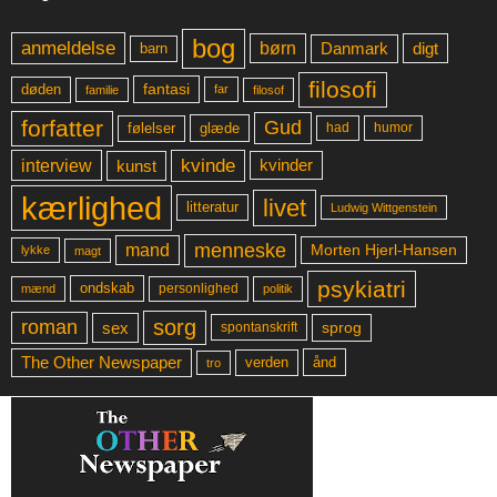
bog
anmeldelse
børn
digt
Danmark
barn
filosofi
fantasi
døden
far
familie
filosof
forfatter
Gud
glæde
had
humor
følelser
kvinde
interview
kunst
kvinder
kærlighed
livet
litteratur
Ludwig Wittgenstein
menneske
mand
Morten Hjerl-Hansen
lykke
magt
psykiatri
ondskab
mænd
personlighed
politik
sorg
roman
sex
sprog
spontanskrift
The Other Newspaper
ånd
verden
tro