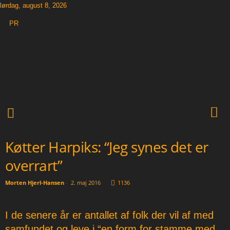
lørdag, august 8, 2026
PR
T
h
e
O
t
h
e
r
N
Køtter Harpiks: “Jeg synes det er
e
w
overrart”
s
p
Morten Hjerl-Hansen
-
2. maj 2016
1136
a
p
e
I de senere år er antallet af folk der vil af med
r
samfundet og leve i “en form for stamme med