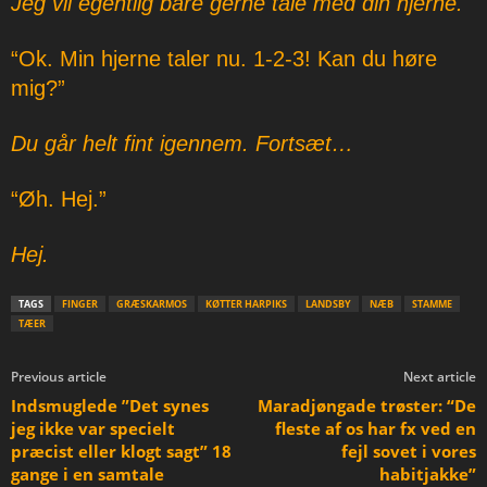
Jeg vil egentlig bare gerne tale med din hjerne.
“Ok. Min hjerne taler nu. 1-2-3! Kan du høre
mig?”
Du går helt fint igennem. Fortsæt…
“Øh. Hej.”
Hej.
TAGS
FINGER
GRÆSKARMOS
KØTTER HARPIKS
LANDSBY
NÆB
STAMME
TÆER
Previous article
Next article
Indsmuglede ”Det synes
Maradjøngade trøster: “De
jeg ikke var specielt
fleste af os har fx ved en
præcist eller klogt sagt” 18
fejl sovet i vores
gange i en samtale
habitjakke”