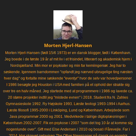
Morten Hjerl-Hansen
Morten Hjerl-Hansen (født 15/6 1973) er en dansk blogger, født i København.
Jeg boede i de første 19 år af mit liv i et frisindet, litterært og akademisk hjem i
Nordsjælland. Min mor er psykiater og min far kemiingeniør. Jeg har to
søskende. Igennem barndommen "opfandt jeg nærved ubrugelige ting næsten
hver dag" og fortalte mine søskende "eventyr" hvor de selv var hovedpersoner.
I 1986 besøgte jeg Houston i USA med familien på et ophold der strakte sig
over tre en halv måned. Jeg startede med at programmere i 1986 og lavede ca.
20 større projekter indtil jeg "mistede evnen" i 2018. Student fra N. Zahles
Gymnasieskole 1992. Ry Højskole 1993. Læste teologi 1993-1994 i Aarhus.
Læste filosofi 1995-2000 i Linköping, Lund og København. Arbejdede som
Java programmør 2000 og 2001. Medvirkede i talrige digtoplæsninger i
København 2002-2007. Fik en psykose i 2007 "som det tog 10 år at komme sig
nogenlunde over". Gift med Else Andersen i 2010 og bosat i Fårevejle. Far i
2014. Har skrevet netavisen The Other Newspaper på dansk og engelsk