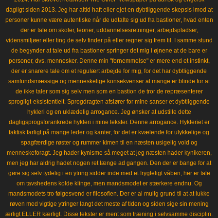
dagligt siden 2013. Jeg har altid haft eller ejet en dybtliggende skepsis imod at
personer kunne være autentiske når de udtalte sig ud fra bastioner, hvad enten
der er tale om skoler, teorier, uddannelsesretninger, arbejdspladser,
vidensmiljøer eller ting de selv finder på eller regner sig frem til. I samme stund
de begynder at tale ud fra bastioner springer det mig i øjnene at de bare er
personer, dvs. mennesker. Denne min "fornemmelse" er mere end et instinkt,
der er snarere tale om et regulært arbejde for mig, for det har dybtliggende
samfundsmæssige og menneskelige konsekvenser at mange er blinde for at
de ikke taler som sig selv men som en bastion de tror de repræsenterer
sprogligt-eksistentielt. Sprogdragten afslører for mine sanser et dybtliggende
hykleri og en uklædelig arrogance. Jeg ønsker at udstille dette
dagligsprogsforankrede hykleri i mine tekster. Denne arrogance. Hykleriet er
faktisk farligt på mange leder og kanter, for det er kvælende for ulykkelige og
spagfærdige røster og rummer kimen til en næsten usigelig vold og
menneskeforagt. Jeg hader kynisme så meget at jeg næsten hader kynikeren,
men jeg har aldrig hadet nogen ret længe ad gangen. Den der er bange for at
gøre sig selv tydelig i en ytring sidder inde med et frygteligt våben, her er tale
om tavshedens kolde klinge, men mandsmodet er stærkere endnu. Og
mandsmodets tro følgesvend er filosofien. Der er al mulig grund til at at lukke
røven med vigtige ytringer langt det meste af tiden og siden sige sin mening
ærligt ELLER kærligt. Disse tekster er ment som træning i selvsamme disciplin.