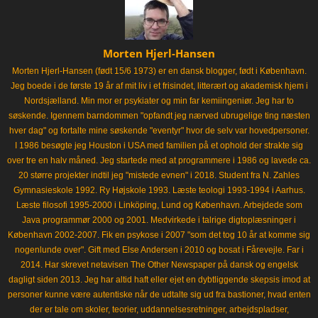
Morten Hjerl-Hansen
Morten Hjerl-Hansen (født 15/6 1973) er en dansk blogger, født i København.
Jeg boede i de første 19 år af mit liv i et frisindet, litterært og akademisk hjem i
Nordsjælland. Min mor er psykiater og min far kemiingeniør. Jeg har to
søskende. Igennem barndommen "opfandt jeg nærved ubrugelige ting næsten
hver dag" og fortalte mine søskende "eventyr" hvor de selv var hovedpersoner.
I 1986 besøgte jeg Houston i USA med familien på et ophold der strakte sig
over tre en halv måned. Jeg startede med at programmere i 1986 og lavede ca.
20 større projekter indtil jeg "mistede evnen" i 2018. Student fra N. Zahles
Gymnasieskole 1992. Ry Højskole 1993. Læste teologi 1993-1994 i Aarhus.
Læste filosofi 1995-2000 i Linköping, Lund og København. Arbejdede som
Java programmør 2000 og 2001. Medvirkede i talrige digtoplæsninger i
København 2002-2007. Fik en psykose i 2007 "som det tog 10 år at komme sig
nogenlunde over". Gift med Else Andersen i 2010 og bosat i Fårevejle. Far i
2014. Har skrevet netavisen The Other Newspaper på dansk og engelsk
dagligt siden 2013. Jeg har altid haft eller ejet en dybtliggende skepsis imod at
personer kunne være autentiske når de udtalte sig ud fra bastioner, hvad enten
der er tale om skoler, teorier, uddannelsesretninger, arbejdspladser,