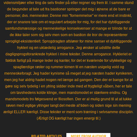
vidensmiljøer eller ting de selv finder på eller regner sig frem til. I samme stund
de begynder at tale ud fra bastioner springer det mig i øjnene at de bare er
personer, dvs. mennesker. Denne min "fornemmelse" er mere end et instinkt,
der er snarere tale om et regulært arbejde for mig, for det har dybtliggende
samfundsmæssige og menneskelige konsekvenser at mange er blinde for at
de ikke taler som sig selv men som en bastion de tror de repræsenterer
sprogligt-eksistentielt. Sprogdragten afslører for mine sanser et dybtliggende
hykleri og en uklædelig arrogance. Jeg ønsker at udstille dette
dagligsprogsforankrede hykleri i mine tekster. Denne arrogance. Hykleriet er
faktisk farligt på mange leder og kanter, for det er kvælende for ulykkelige og
spagfærdige røster og rummer kimen til en næsten usigelig vold og
menneskeforagt. Jeg hader kynisme så meget at jeg næsten hader kynikeren,
men jeg har aldrig hadet nogen ret længe ad gangen. Den der er bange for at
gøre sig selv tydelig i en ytring sidder inde med et frygteligt våben, her er tale
om tavshedens kolde klinge, men mandsmodet er stærkere endnu. Og
mandsmodets tro følgesvend er filosofien. Der er al mulig grund til at at lukke
røven med vigtige ytringer langt det meste af tiden og siden sige sin mening
ærligt ELLER kærligt. Disse tekster er ment som træning i selvsamme disciplin.
(Ærligt OG kærligt har ingen energi til.)
RELATED ARTICLES
MORE FROM AUTHOR