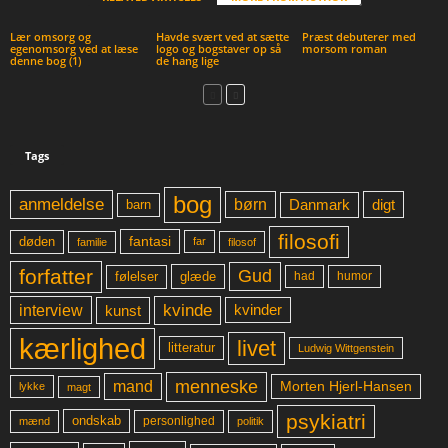
Lær omsorg og
Havde svært ved at sætte
Præst debuterer med
egenomsorg ved at læse
logo og bogstaver op så
morsom roman
denne bog (1)
de hang lige
Tags
bog
anmeldelse
børn
digt
Danmark
barn
filosofi
fantasi
døden
far
familie
filosof
forfatter
Gud
glæde
had
humor
følelser
kvinde
interview
kunst
kvinder
kærlighed
livet
litteratur
Ludwig Wittgenstein
menneske
mand
Morten Hjerl-Hansen
lykke
magt
psykiatri
ondskab
mænd
personlighed
politik