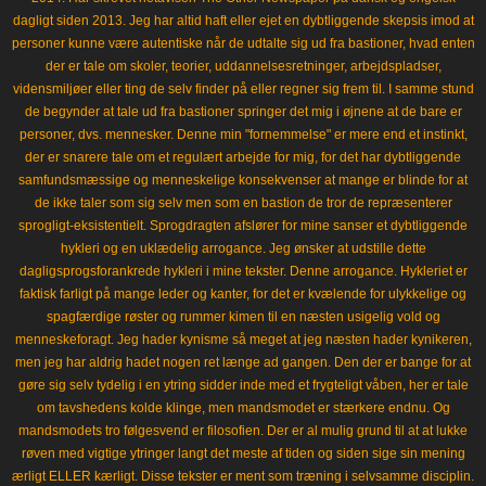
dagligt siden 2013. Jeg har altid haft eller ejet en dybtliggende skepsis imod at
personer kunne være autentiske når de udtalte sig ud fra bastioner, hvad enten
der er tale om skoler, teorier, uddannelsesretninger, arbejdspladser,
vidensmiljøer eller ting de selv finder på eller regner sig frem til. I samme stund
de begynder at tale ud fra bastioner springer det mig i øjnene at de bare er
personer, dvs. mennesker. Denne min "fornemmelse" er mere end et instinkt,
der er snarere tale om et regulært arbejde for mig, for det har dybtliggende
samfundsmæssige og menneskelige konsekvenser at mange er blinde for at
de ikke taler som sig selv men som en bastion de tror de repræsenterer
sprogligt-eksistentielt. Sprogdragten afslører for mine sanser et dybtliggende
hykleri og en uklædelig arrogance. Jeg ønsker at udstille dette
dagligsprogsforankrede hykleri i mine tekster. Denne arrogance. Hykleriet er
faktisk farligt på mange leder og kanter, for det er kvælende for ulykkelige og
spagfærdige røster og rummer kimen til en næsten usigelig vold og
menneskeforagt. Jeg hader kynisme så meget at jeg næsten hader kynikeren,
men jeg har aldrig hadet nogen ret længe ad gangen. Den der er bange for at
gøre sig selv tydelig i en ytring sidder inde med et frygteligt våben, her er tale
om tavshedens kolde klinge, men mandsmodet er stærkere endnu. Og
mandsmodets tro følgesvend er filosofien. Der er al mulig grund til at at lukke
røven med vigtige ytringer langt det meste af tiden og siden sige sin mening
ærligt ELLER kærligt. Disse tekster er ment som træning i selvsamme disciplin.