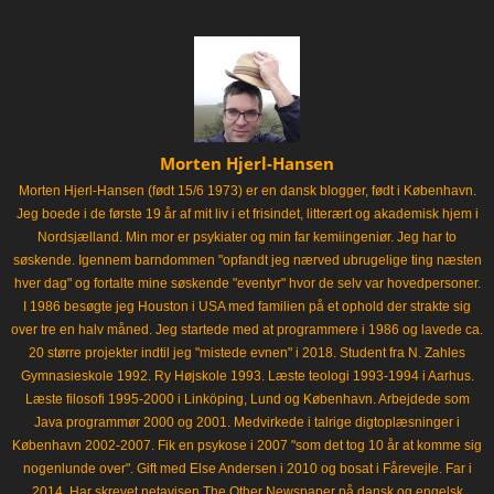
Morten Hjerl-Hansen
Morten Hjerl-Hansen (født 15/6 1973) er en dansk blogger, født i København.
Jeg boede i de første 19 år af mit liv i et frisindet, litterært og akademisk hjem i
Nordsjælland. Min mor er psykiater og min far kemiingeniør. Jeg har to
søskende. Igennem barndommen "opfandt jeg nærved ubrugelige ting næsten
hver dag" og fortalte mine søskende "eventyr" hvor de selv var hovedpersoner.
I 1986 besøgte jeg Houston i USA med familien på et ophold der strakte sig
over tre en halv måned. Jeg startede med at programmere i 1986 og lavede ca.
20 større projekter indtil jeg "mistede evnen" i 2018. Student fra N. Zahles
Gymnasieskole 1992. Ry Højskole 1993. Læste teologi 1993-1994 i Aarhus.
Læste filosofi 1995-2000 i Linköping, Lund og København. Arbejdede som
Java programmør 2000 og 2001. Medvirkede i talrige digtoplæsninger i
København 2002-2007. Fik en psykose i 2007 "som det tog 10 år at komme sig
nogenlunde over". Gift med Else Andersen i 2010 og bosat i Fårevejle. Far i
2014. Har skrevet netavisen The Other Newspaper på dansk og engelsk