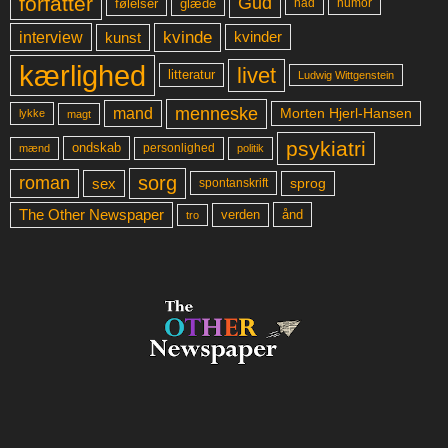
forfatter
Gud
glæde
had
humor
følelser
kvinde
interview
kunst
kvinder
kærlighed
livet
litteratur
Ludwig Wittgenstein
menneske
mand
Morten Hjerl-Hansen
lykke
magt
psykiatri
ondskab
mænd
personlighed
politik
sorg
roman
sex
sprog
spontanskrift
The Other Newspaper
ånd
verden
tro