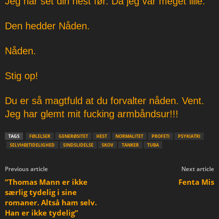
Jeg har set din hest før. Da jeg var meget lille.
Den hedder Nåden.
Nåden.
Stig op!
Du er så magtfuld at du forvalter nåden. Vent.
Jeg har glemt mit fucking armbåndsur!!!
TAGS
FØLELSER
GENERØSITET
HEST
NORMALITET
PROFETI
PSYKIATRI
SELVHØJTIDELIGHED
SINDSLIDELSE
SKOV
TANKER
TUBA
Previous article
Next article
”Thomas Mann er ikke
Fenta Mis
særlig tydelig i sine
romaner. Altså ham selv.
Han er ikke tydelig”