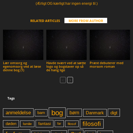
(Ærligt OG kærligt har ingen energi til.)
RELATED ARTICLES
MORE FROM AUTHOR
Lær omsorg og
Havde svært ved at sætte
Præst debuterer med
egenomsorg ved at læse
logo og bogstaver op så
morsom roman
denne bog (1)
de hang lige
Tags
bog
anmeldelse
børn
digt
Danmark
barn
filosofi
fantasi
døden
far
familie
filosof