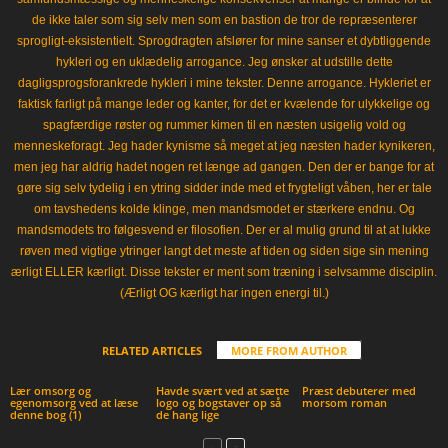
de ikke taler som sig selv men som en bastion de tror de repræsenterer
sprogligt-eksistentielt. Sprogdragten afslører for mine sanser et dybtliggende
hykleri og en uklædelig arrogance. Jeg ønsker at udstille dette
dagligsprogsforankrede hykleri i mine tekster. Denne arrogance. Hykleriet er
faktisk farligt på mange leder og kanter, for det er kvælende for ulykkelige og
spagfærdige røster og rummer kimen til en næsten usigelig vold og
menneskeforagt. Jeg hader kynisme så meget at jeg næsten hader kynikeren,
men jeg har aldrig hadet nogen ret længe ad gangen. Den der er bange for at
gøre sig selv tydelig i en ytring sidder inde med et frygteligt våben, her er tale
om tavshedens kolde klinge, men mandsmodet er stærkere endnu. Og
mandsmodets tro følgesvend er filosofien. Der er al mulig grund til at at lukke
røven med vigtige ytringer langt det meste af tiden og siden sige sin mening
ærligt ELLER kærligt. Disse tekster er ment som træning i selvsamme disciplin.
(Ærligt OG kærligt har ingen energi til.)
RELATED ARTICLES
MORE FROM AUTHOR
Lær omsorg og
Havde svært ved at sætte
Præst debuterer med
egenomsorg ved at læse
logo og bogstaver op så
morsom roman
denne bog (1)
de hang lige