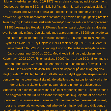
Morten Hjerl-Hansen (født 15/6 1973) er en dansk blogger, født i København.
Jeg boede i de første 19 år af mit liv i et frisindet, litterært og akademisk hjem i
Nordsjælland. Min mor er psykiater og min far kemiingeniør. Jeg har to
søskende. Igennem barndommen "opfandt jeg nærved ubrugelige ting næsten
hver dag" og fortalte mine søskende "eventyr" hvor de selv var hovedpersoner.
I 1986 besøgte jeg Houston i USA med familien på et ophold der strakte sig
over tre en halv måned. Jeg startede med at programmere i 1986 og lavede ca.
20 større projekter indtil jeg "mistede evnen" i 2018. Student fra N. Zahles
Gymnasieskole 1992. Ry Højskole 1993. Læste teologi 1993-1994 i Aarhus.
Læste filosofi 1995-2000 i Linköping, Lund og København. Arbejdede som
Java programmør 2000 og 2001. Medvirkede i talrige digtoplæsninger i
København 2002-2007. Fik en psykose i 2007 "som det tog 10 år at komme sig
nogenlunde over". Gift med Else Andersen i 2010 og bosat i Fårevejle. Far i
2014. Har skrevet netavisen The Other Newspaper på dansk og engelsk
dagligt siden 2013. Jeg har altid haft eller ejet en dybtliggende skepsis imod at
personer kunne være autentiske når de udtalte sig ud fra bastioner, hvad enten
der er tale om skoler, teorier, uddannelsesretninger, arbejdspladser,
vidensmiljøer eller ting de selv finder på eller regner sig frem til. I samme stund
de begynder at tale ud fra bastioner springer det mig i øjnene at de bare er
personer, dvs. mennesker. Denne min "fornemmelse" er mere end et instinkt,
der er snarere tale om et regulært arbejde for mig, for det har dybtliggende
samfundsmæssige og menneskelige konsekvenser at mange er blinde for at