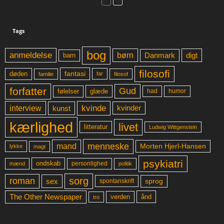
Tags
bog
anmeldelse
børn
digt
Danmark
barn
filosofi
fantasi
døden
far
familie
filosof
forfatter
Gud
glæde
had
humor
følelser
kvinde
interview
kunst
kvinder
kærlighed
livet
litteratur
Ludwig Wittgenstein
menneske
mand
Morten Hjerl-Hansen
lykke
magt
psykiatri
ondskab
mænd
personlighed
politik
sorg
roman
sex
sprog
spontanskrift
The Other Newspaper
ånd
verden
tro