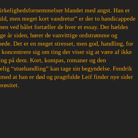
 uvirkelighedsfornemmelser blandet med angst. Han er
fuld, men meget kort vandretur” er der to handicappede
nen ved bålet fortæller de hver et essay. Der hældes
ge år siden, hører de vanvittige ordstrømme og
ppede. Det er en meget stresset, men god, handling, for
 koncentrere sig om ting der viser sig at være af ikke
kning på dem. Kort, kompas, romaner og den
delig “stuehandling” kan tage sin begyndelse. Fendrik
 med at han er død og pragtfulde Leif finder nye sider
røsitet.