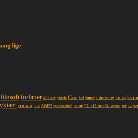
hang lige
filosofi
forfatter
Gud
interview
kvin
kunst
glæde
følelser
had
humor
ykiatri
sorg
roman
sex
The Other Newspaper
sprog
spontanskrift
ve
tro