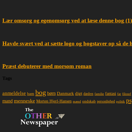
Lær omsorg og egenomsorg ved at læse denne bog (1)
Havde svært ved at sætte logo og bogstaver op så de 
Præst debuterer med morsom roman
Tags
bog
anmeldelse
børn
Danmark
digt
døden
fantasi
barn
familie
far
filosof
ps
menneske
mand
Morten Hjerl-Hansen
ondskab
mænd
personlighed
politik