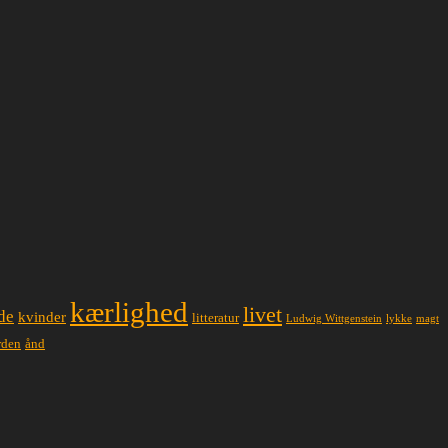
kærlighed
livet
de
kvinder
litteratur
lykke
magt
Ludwig Wittgenstein
ånd
rden