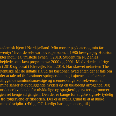
g akademisk hjem i Nordsjælland. Min mor er psykiater og min far
ventyr" hvor de selv var hovedpersoner. I 1986 besøgte jeg Houston
kter indtil jeg "mistede evnen" i 2018. Student fra N. Zahles
bejdede som Java programmør 2000 og 2001. Medvirkede i talrige
 2010 og bosat i Fårevejle. Far i 2014. Har skrevet netavisen The
entiske når de udtalte sig ud fra bastioner, hvad enten der er tale om
der at tale ud fra bastioner springer det mig i øjnene at de bare er
r dybtliggende samfundsmæssige og menneskelige konsekvenser at
or mine sanser et dybtliggende hykleri og en uklædelig arrogance. Jeg
, for det er kvælende for ulykkelige og spagfærdige røster og rummer
en ret længe ad gangen. Den der er bange for at gøre sig selv tydelig
 følgesvend er filosofien. Der er al mulig grund til at at lukke
mme disciplin. (Ærligt OG kærligt har ingen energi til.)