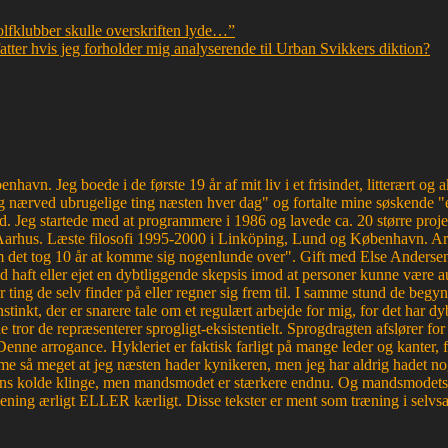
golfklubber skulle overskriften lyde…”
ter hvis jeg forholder mig analyserende til Urban Svikkers diktion?
havn. Jeg boede i de første 19 år af mit liv i et frisindet, litterært o
 nærved ubrugelige ting næsten hver dag" og fortalte mine søskende "e
d. Jeg startede med at programmere i 1986 og lavede ca. 20 større proje
Aarhus. Læste filosofi 1995-2000 i Linköping, Lund og København. Ar
et tog 10 år at komme sig nogenlunde over". Gift med Else Andersen i
haft eller ejet en dybtliggende skepsis imod at personer kunne være aut
r ting de selv finder på eller regner sig frem til. I samme stund de begyn
tinkt, der er snarere tale om et regulært arbejde for mig, for det ha
e tror de repræsenterer sprogligt-eksistentielt. Sprogdragten afslører f
. Denne arrogance. Hykleriet er faktisk farligt på mange leder og kanter
e så meget at jeg næsten hader kynikeren, men jeg har aldrig hadet nog
edens kolde klinge, men mandsmodet er stærkere endnu. Og mandsmodets tro
mening ærligt ELLER kærligt. Disse tekster er ment som træning i selvsa