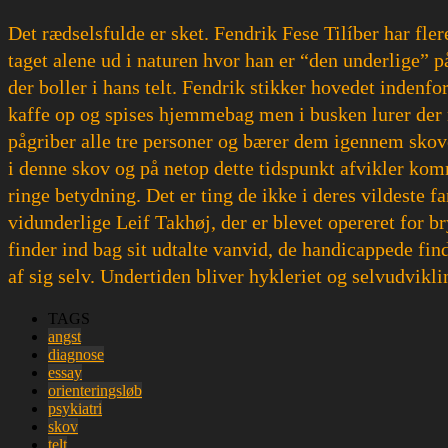
Det rædselsfulde er sket. Fendrik Fese Tilíber har fl
taget alene ud i naturen hvor han er “den underlige” 
der boller i hans telt. Fendrik stikker hovedet inden
kaffe op og spises hjemmebag men i busken lurer der 
pågriber alle tre personer og bærer dem igennem skoven.
i denne skov og på netop dette tidspunkt afvikler komm
ringe betydning. Det er ting de ikke i deres vildest
vidunderlige Leif Takhøj, der er blevet opereret for 
finder ind bag sit udtalte vanvid, de handicappede fin
af sig selv. Undertiden bliver hykleriet og selvudvik
TAGS
angst
diagnose
essay
orienteringsløb
psykiatri
skov
telt