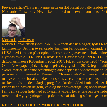
Previous article
“Hvis jeg kunne sætte en flot plakat op i alle landets 
Next article
Læserbrev: Hvad sker der med mine evner som dansk forfat
Morten Hjerl-Hansen
Morten Hjerl-Hansen (født 15/6 1973) er en dansk blogger, født i Køben
kemiingeniør. Jeg har to søskende. Igennem barndommen "opfandt jeg
i USA med familien på et ophold der strakte sig over tre en halv måne
Gymnasieskole 1992. Ry Højskole 1993. Læste teologi 1993-1994 i 
digtoplæsninger i København 2002-2007. Fik en psykose i 2007 "som d
Other Newspaper på dansk og engelsk dagligt siden 2013. Jeg har altid 
skoler, teorier, uddannelsesretninger, arbejdspladser, vidensmiljøer elle
personer, dvs. mennesker. Denne min "fornemmelse" er mere end et ins
mange er blinde for at de ikke taler som sig selv men som en bastion d
ønsker at udstille dette dagligsprogsforankrede hykleri i mine tekster
kimen til en næsten usigelig vold og menneskeforagt. Jeg hader kynism
i en ytring sidder inde med et frygteligt våben, her er tale om tavsh
røven med vigtige ytringer langt det meste af tiden og siden sige sin 
RELATED ARTICLES
MORE FROM AUTHOR