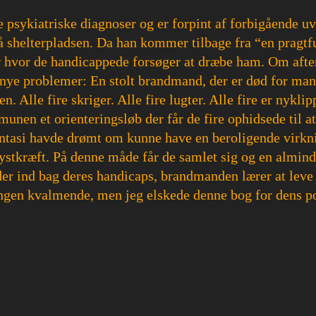
ere psykiatriske diagnoser og er forpint af forbigående
på shelterpladsen. Da han kommer tilbage fra “en pragt
for hvor de handicappede forsøger at dræbe ham. Om afte
nye problemer: En stolt brandmand, der er død for man
 Alle fire skriger. Alle fire lugter. Alle fire er nykli
unen et orienteringsløb der får de fire ophidsede til at
e fantasi havde drømt om kunne have en beroligende vir
brystkræft. På denne måde får de samlet sig og en almin
der ind bag deres handicaps, brandmanden lærer at leve
lingen kvalmende, men jeg elskede denne bog for dens po