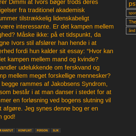
erer Dimmi at Ivors bøger trods deres
ps
gelser fra traditionel akademisk
spon
ummer tilstrækkelig lidenskabeligt
The
t være interessante. Er det kampen mellem
ånd
ghed? Måske ikke: på et tidspunkt, da
igne Ivors stil afslører han hende i at
ærhed fordi hun kalder sit essay: “Hvor kan
r det kampen mellem mand og kvinde?
handler udelukkende om ferskvand og
amp mellem meget forskellige mennesker?
for begge rammes af Jakobsens Syndrom,
 som består i at man danser i stedet for at
er en forløsning ved bogens slutning vil
at afgøre. Jeg synes denne bog er en
n god!
R KANTUT
KONFLIKT
PERSON
SLIK