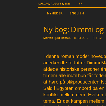
LØRDAG, AUGUST 8, 2026
PR
T
NYHEDER
ENGLISH
h
e
O
Ny bog: Dimmi og 
t
h
Morten Hjerl-Hansen
-
16. juli 2016
1102
e
r
N
e
I denne roman møder hovedper
w
anerkendte forfatter Dimmi 
s
afdøde historiske personer é
p
a
til dem alle indtil hun får fod
p
at høre på slikproducenten Ivo
e
Said i Egypten ombord på en
r
konflikt mellem dem. Hvilken 
tema. Er det kampen mellem