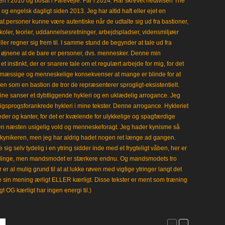
en i 2010 og bosat i Fårevejle. Far i 2014. Har skrevet netavisen The
 engelsk dagligt siden 2013. Jeg har altid haft eller ejet en
t personer kunne være autentiske når de udtalte sig ud fra bastioner,
koler, teorier, uddannelsesretninger, arbejdspladser, vidensmiljøer
eller regner sig frem til. I samme stund de begynder at tale ud fra
i øjnene at de bare er personer, dvs. mennesker. Denne min
 instinkt, der er snarere tale om et regulært arbejde for mig, for det
mæssige og menneskelige konsekvenser at mange er blinde for at
en som en bastion de tror de repræsenterer sprogligt-eksistentielt.
ine sanser et dybtliggende hykleri og en uklædelig arrogance. Jeg
gligsprogsforankrede hykleri i mine tekster. Denne arrogance. Hykleriet
leder og kanter, for det er kvælende for ulykkelige og spagfærdige
 en næsten usigelig vold og menneskeforagt. Jeg hader kynisme så
kynikeren, men jeg har aldrig hadet nogen ret længe ad gangen.
 sig selv tydelig i en ytring sidder inde med et frygteligt våben, her er
klinge, men mandsmodet er stærkere endnu. Og mandsmodets tro
 er al mulig grund til at at lukke røven med vigtige ytringer langt det
e sin mening ærligt ELLER kærligt. Disse tekster er ment som træning
gt OG kærligt har ingen energi til.)