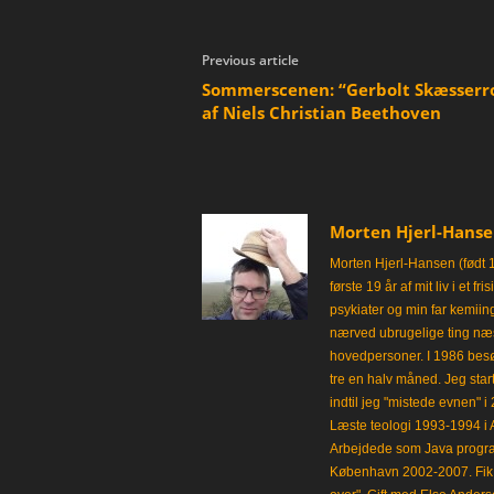
Previous article
Sommerscenen: “Gerbolt Skæsserr
af Niels Christian Beethoven
Morten Hjerl-Hans
Morten Hjerl-Hansen (født 
første 19 år af mit liv i et 
psykiater og min far kemii
nærved ubrugelige ting næst
hovedpersoner. I 1986 besø
tre en halv måned. Jeg star
indtil jeg "mistede evnen" 
Læste teologi 1993-1994 i 
Arbejdede som Java progra
København 2002-2007. Fik 