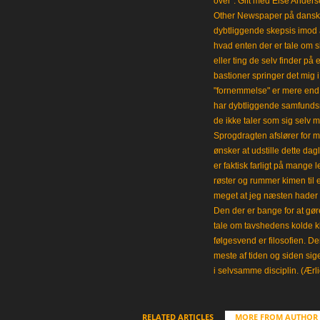
over". Gift med Else Anders
Other Newspaper på dansk og
dybtliggende skepsis imod a
hvad enten der er tale om s
eller ting de selv finder på 
bastioner springer det mig 
"fornemmelse" er mere end et
har dybtliggende samfunds
de ikke taler som sig selv m
Sprogdragten afslører for m
ønsker at udstille dette da
er faktisk farligt på mange 
røster og rummer kimen til
meget at jeg næsten hader 
Den der er bange for at gøre
tale om tavshedens kolde 
følgesvend er filosofien. Der
meste af tiden og siden sig
i selvsamme disciplin. (Ærli
RELATED ARTICLES
MORE FROM AUTHOR