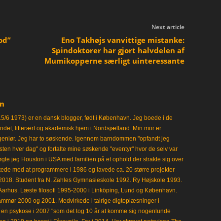
Next article
od”
Eno Takhøjs vanvittige mistanke:
Spindoktorer har gjort halvdelen af
Mumikopperne særligt uinteressante
en
15/6 1973) er en dansk blogger, født i København. Jeg boede i de
frisindet, litterært og akademisk hjem i Nordsjælland. Min mor er
ngeniør. Jeg har to søskende. Igennem barndommen "opfandt jeg
en hver dag" og fortalte mine søskende "eventyr" hvor de selv var
gte jeg Houston i USA med familien på et ophold der strakte sig over
tede med at programmere i 1986 og lavede ca. 20 større projekter
i 2018. Student fra N. Zahles Gymnasieskole 1992. Ry Højskole 1993.
Aarhus. Læste filosofi 1995-2000 i Linköping, Lund og København.
mmør 2000 og 2001. Medvirkede i talrige digtoplæsninger i
en psykose i 2007 "som det tog 10 år at komme sig nogenlunde