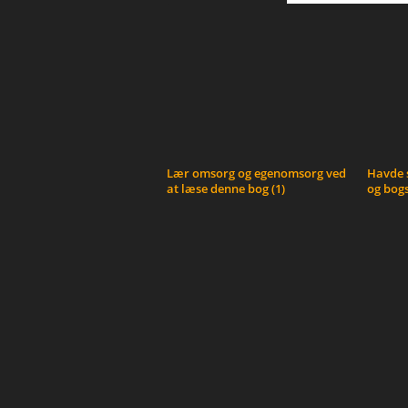
Lær omsorg og egenomsorg ved
Havde s
at læse denne bog (1)
og bogs