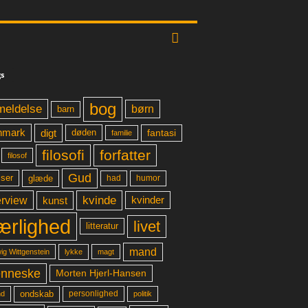
s
bog
meldelse
børn
barn
digt
fantasi
nmark
døden
familie
filosofi
forfatter
filosof
Gud
glæde
had
humor
lser
kvinde
erview
kunst
kvinder
ærlighed
livet
litteratur
mand
lykke
ig Wittgenstein
magt
nneske
Morten Hjerl-Hansen
ondskab
d
personlighed
politik