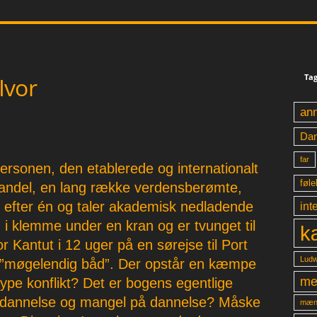
Tag
Ivor
an
Da
far
sonen, den etablerede og internationalt
føle
Mandel, en lang række verdensberømte,
n efter én og taler akademisk nedladende
int
en i klemme under en kran og er tvunget til
k
r Kantut i 12 uger på en sørejse til Port
Ludw
 ”møgelendig båd”. Der opstår en kæmpe
me
type konflikt? Det er bogens egentlige
 dannelse og mangel på dannelse? Måske
mæn