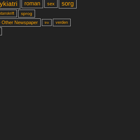
ykiatri
sorg
roman
sex
sprog
tanskrift
 Other Newspaper
verden
tro