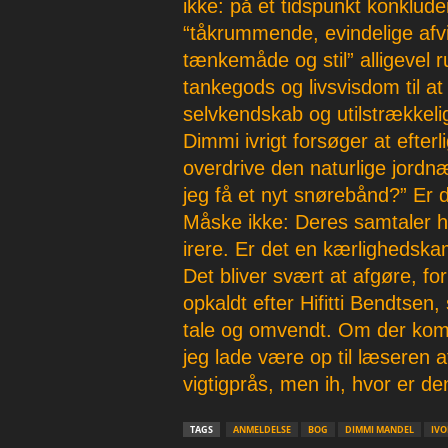
ikke: på et tidspunkt konklud
“tåkrummende, evindelige afvi
tænkemåde og stil” alligevel r
tankegods og livsvisdom til a
selvkendskab og utilstrækkeli
Dimmi ivrigt forsøger at efterl
overdrive den naturlige jordn
jeg få et nyt snørebånd?” E
Måske ikke: Deres samtaler 
irere. Er det en kærlighedsk
Det bliver svært at afgøre, 
opkaldt efter Hifitti Bendtsen,
tale og omvendt. Om der komm
jeg lade være op til læseren 
vigtigprås, men ih, hvor er de
TAGS
ANMELDELSE
BOG
DIMMI MANDEL
IVO