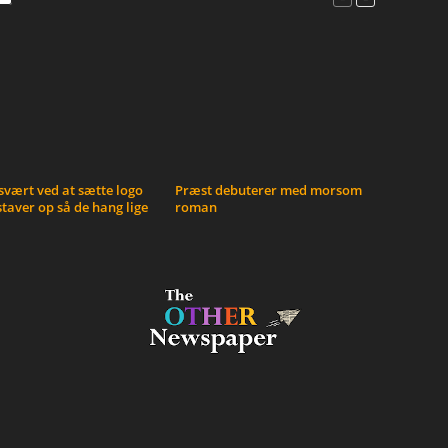
vært ved at sætte logo
Præst debuterer med morsom
taver op så de hang lige
roman