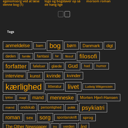
egenomsorg ved at læse
logo og bogstaver op så
morsom roman
denne bog (1)
de hang lige
Tags
bog
anmeldelse
børn
digt
Danmark
barn
filosofi
fantasi
døden
far
familie
filosof
forfatter
Gud
glæde
had
humor
følelser
kvinde
interview
kunst
kvinder
kærlighed
livet
litteratur
Ludwig Wittgenstein
menneske
mand
Morten Hjerl-Hansen
lykke
magt
psykiatri
ondskab
mænd
personlighed
politik
sorg
roman
sex
sprog
spontanskrift
The Other Newspaper
ånd
verden
tro