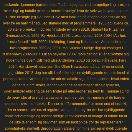
søskende. Igennem barndommen "opfandt jeg nærved ubrugelige ting næsten
hver dag" og fortalte mine søskende "eventyr" hvor de selv var hovedpersoner.
I 1986 besøgte jeg Houston i USA med familien på et ophold der strakte sig
over tre en halv måned. Jeg startede med at programmere i 1986 og lavede ca.
20 større projekter indtil jeg "mistede evnen" i 2018. Student fra N. Zahles
Gymnasieskole 1992. Ry Højskole 1993. Læste teologi 1993-1994 i Aarhus.
Læste filosofi 1995-2000 i Linköping, Lund og København. Arbejdede som
Java programmør 2000 og 2001. Medvirkede i talrige digtoplæsninger i
København 2002-2007. Fik en psykose i 2007 "som det tog 10 år at komme sig
nogenlunde over". Gift med Else Andersen i 2010 og bosat i Fårevejle. Far i
2014. Har skrevet netavisen The Other Newspaper på dansk og engelsk
dagligt siden 2013. Jeg har altid haft eller ejet en dybtliggende skepsis imod at
personer kunne være autentiske når de udtalte sig ud fra bastioner, hvad enten
der er tale om skoler, teorier, uddannelsesretninger, arbejdspladser,
vidensmiljøer eller ting de selv finder på eller regner sig frem til. I samme stund
de begynder at tale ud fra bastioner springer det mig i øjnene at de bare er
personer, dvs. mennesker. Denne min "fornemmelse" er mere end et instinkt,
der er snarere tale om et regulært arbejde for mig, for det har dybtliggende
samfundsmæssige og menneskelige konsekvenser at mange er blinde for at
de ikke taler som sig selv men som en bastion de tror de repræsenterer
sprogligt-eksistentielt. Sprogdragten afslører for mine sanser et dybtliggende