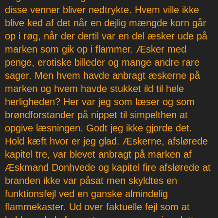
disse venner bliver nedtrykte. Hvem ville ikke
blive ked af det når en dejlig mængde korn går
op i røg, når der dertil var en del æsker ude på
marken som gik op i flammer. Æsker med
penge, erotiske billeder og mange andre rare
sager. Men hvem havde anbragt æskerne på
marken og hvem havde stukket ild til hele
herligheden? Her var jeg som læser og som
brøndforstander på nippet til simpelthen at
opgive læsningen. Godt jeg ikke gjorde det.
Hold kæft hvor er jeg glad. Æskerne, afslørede
kapitel tre, var blevet anbragt på marken af
Æskmand Donhvede og kapitel fire afslørede at
branden ikke var påsat men skyldtes en
funktionsfejl ved en ganske almindelig
flammekaster. Ud over faktuelle fejl som at