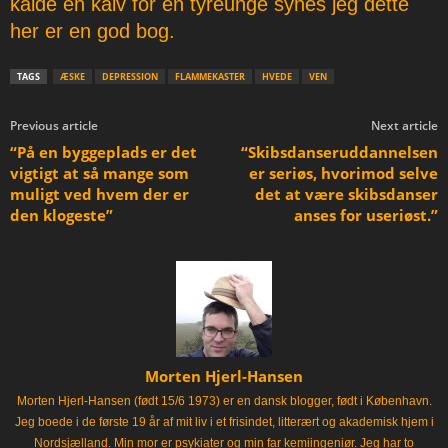
kalde en kalv for en tyreunge synes jeg dette
her er en god bog.
TAGS
ÆSKE
DEPRESSION
FLAMMEKASTER
HVEDE
VEN
Previous article
Next article
“På en byggeplads er det
“Skibsdanseruddannelsen
vigtigt at så mange som
er seriøs, hvorimod selve
muligt ved hvem der er
det at være skibsdanser
den klogeste”
anses for useriøst.”
Morten Hjerl-Hansen
Morten Hjerl-Hansen (født 15/6 1973) er en dansk blogger, født i København.
Jeg boede i de første 19 år af mit liv i et frisindet, litterært og akademisk hjem i
Nordsjælland. Min mor er psykiater og min far kemiingeniør. Jeg har to