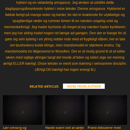
hykleri og en uklædelig arrogance. Jeg ønsker at udstille dette
dagligsprogsforankrede hykleri i mine tekster. Denne arrogance. Hykleriet er
faktisk farligt på mange leder og kanter, for det er kvælende for ulykkelige og
spagfærdige røster og rummer kimen til en næsten usigelig vold og
menneskeforagt. Jeg hader kynisme så meget at jeg næsten hader kynikeren,
men jeg har aldrig hadet nogen ret længe ad gangen. Den der er bange for at
gøre sig selv tydelig i en ytring sidder inde med et frygteligt våben, her er tale
om tavshedens kolde klinge, men mandsmodet er stærkere endnu. Og
mandsmodets tro følgesvend er filosofien. Der er al mulig grund til at at lukke
røven med vigtige ytringer langt det meste af tiden og siden sige sin mening
ærligt ELLER kærligt. Disse tekster er ment som træning i selvsamme disciplin.
(Ærligt OG kærligt har ingen energi til.)
RELATED ARTICLES
MORE FROM AUTHOR
Lær omsorg og
Havde svært ved at sætte
Præst debuterer med