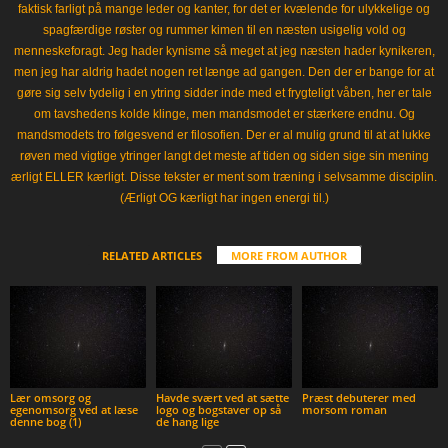
faktisk farligt på mange leder og kanter, for det er kvælende for ulykkelige og
spagfærdige røster og rummer kimen til en næsten usigelig vold og
menneskeforagt. Jeg hader kynisme så meget at jeg næsten hader kynikeren,
men jeg har aldrig hadet nogen ret længe ad gangen. Den der er bange for at
gøre sig selv tydelig i en ytring sidder inde med et frygteligt våben, her er tale
om tavshedens kolde klinge, men mandsmodet er stærkere endnu. Og
mandsmodets tro følgesvend er filosofien. Der er al mulig grund til at at lukke
røven med vigtige ytringer langt det meste af tiden og siden sige sin mening
ærligt ELLER kærligt. Disse tekster er ment som træning i selvsamme disciplin.
(Ærligt OG kærligt har ingen energi til.)
RELATED ARTICLES
MORE FROM AUTHOR
Lær omsorg og
Havde svært ved at sætte
Præst debuterer med
egenomsorg ved at læse
logo og bogstaver op så
morsom roman
denne bog (1)
de hang lige