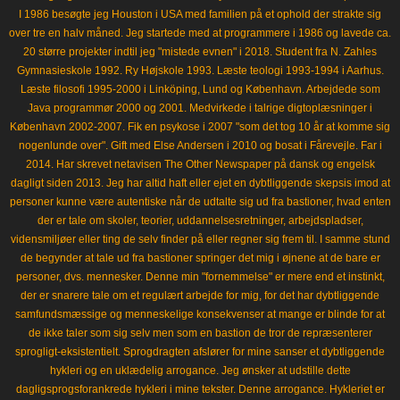
I 1986 besøgte jeg Houston i USA med familien på et ophold der strakte sig
over tre en halv måned. Jeg startede med at programmere i 1986 og lavede ca.
20 større projekter indtil jeg "mistede evnen" i 2018. Student fra N. Zahles
Gymnasieskole 1992. Ry Højskole 1993. Læste teologi 1993-1994 i Aarhus.
Læste filosofi 1995-2000 i Linköping, Lund og København. Arbejdede som
Java programmør 2000 og 2001. Medvirkede i talrige digtoplæsninger i
København 2002-2007. Fik en psykose i 2007 "som det tog 10 år at komme sig
nogenlunde over". Gift med Else Andersen i 2010 og bosat i Fårevejle. Far i
2014. Har skrevet netavisen The Other Newspaper på dansk og engelsk
dagligt siden 2013. Jeg har altid haft eller ejet en dybtliggende skepsis imod at
personer kunne være autentiske når de udtalte sig ud fra bastioner, hvad enten
der er tale om skoler, teorier, uddannelsesretninger, arbejdspladser,
vidensmiljøer eller ting de selv finder på eller regner sig frem til. I samme stund
de begynder at tale ud fra bastioner springer det mig i øjnene at de bare er
personer, dvs. mennesker. Denne min "fornemmelse" er mere end et instinkt,
der er snarere tale om et regulært arbejde for mig, for det har dybtliggende
samfundsmæssige og menneskelige konsekvenser at mange er blinde for at
de ikke taler som sig selv men som en bastion de tror de repræsenterer
sprogligt-eksistentielt. Sprogdragten afslører for mine sanser et dybtliggende
hykleri og en uklædelig arrogance. Jeg ønsker at udstille dette
dagligsprogsforankrede hykleri i mine tekster. Denne arrogance. Hykleriet er