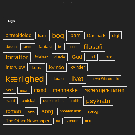
Tags
bog
anmeldelse
børn
digt
Danmark
barn
filosofi
fantasi
døden
far
familie
filosof
forfatter
Gud
glæde
had
humor
følelser
kvinde
interview
kunst
kvinder
kærlighed
livet
litteratur
Ludwig Wittgenstein
menneske
mand
Morten Hjerl-Hansen
lykke
magt
psykiatri
ondskab
mænd
personlighed
politik
sorg
roman
sex
sprog
spontanskrift
The Other Newspaper
ånd
verden
tro