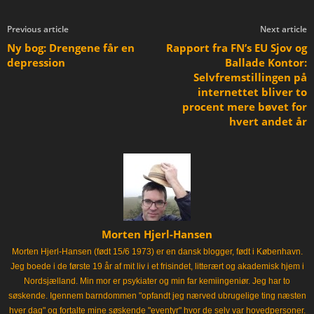
Previous article
Next article
Ny bog: Drengene får en
Rapport fra FN’s EU Sjov og
depression
Ballade Kontor:
Selvfremstillingen på
internettet bliver to
procent mere bøvet for
hvert andet år
Morten Hjerl-Hansen
Morten Hjerl-Hansen (født 15/6 1973) er en dansk blogger, født i København.
Jeg boede i de første 19 år af mit liv i et frisindet, litterært og akademisk hjem i
Nordsjælland. Min mor er psykiater og min far kemiingeniør. Jeg har to
søskende. Igennem barndommen "opfandt jeg nærved ubrugelige ting næsten
hver dag" og fortalte mine søskende "eventyr" hvor de selv var hovedpersoner.