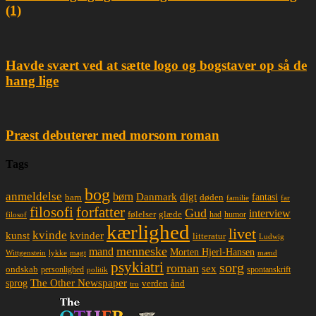
(1)
Havde svært ved at sætte logo og bogstaver op så de
hang lige
Præst debuterer med morsom roman
Tags
bog
anmeldelse
børn
Danmark
digt
døden
fantasi
barn
familie
far
filosofi
forfatter
Gud
interview
glæde
følelser
had
humor
filosof
kærlighed
livet
kvinde
kunst
kvinder
litteratur
Ludwig
menneske
mand
Morten Hjerl-Hansen
lykke
magt
mænd
Wittgenstein
psykiatri
sorg
roman
sex
ondskab
spontanskrift
personlighed
politik
The Other Newspaper
sprog
ånd
verden
tro