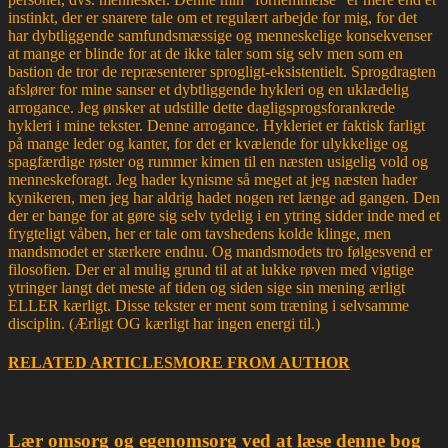
instinkt, der er snarere tale om et regulært arbejde for mig, for det
har dybtliggende samfundsmæssige og menneskelige konsekvenser
at mange er blinde for at de ikke taler som sig selv men som en
bastion de tror de repræsenterer sprogligt-eksistentielt. Sprogdragten
afslører for mine sanser et dybtliggende hykleri og en uklædelig
arrogance. Jeg ønsker at udstille dette dagligsprogsforankrede
hykleri i mine tekster. Denne arrogance. Hykleriet er faktisk farligt
på mange leder og kanter, for det er kvælende for ulykkelige og
spagfærdige røster og rummer kimen til en næsten usigelig vold og
menneskeforagt. Jeg hader kynisme så meget at jeg næsten hader
kynikeren, men jeg har aldrig hadet nogen ret længe ad gangen. Den
der er bange for at gøre sig selv tydelig i en ytring sidder inde med et
frygteligt våben, her er tale om tavshedens kolde klinge, men
mandsmodet er stærkere endnu. Og mandsmodets tro følgesvend er
filosofien. Der er al mulig grund til at at lukke røven med vigtige
ytringer langt det meste af tiden og siden sige sin mening ærligt
ELLER kærligt. Disse tekster er ment som træning i selvsamme
disciplin. (Ærligt OG kærligt har ingen energi til.)
RELATED ARTICLES
MORE FROM AUTHOR
Lær omsorg og egenomsorg ved at læse denne bog