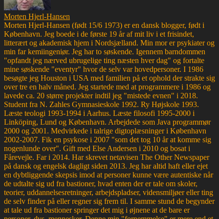
Morten Hjerl-Hansen
Morten Hjerl-Hansen (født 15/6 1973) er en dansk blogger, født i
København. Jeg boede i de første 19 år af mit liv i et frisindet,
litterært og akademisk hjem i Nordsjælland. Min mor er psykiater og
min far kemiingeniør. Jeg har to søskende. Igennem barndommen
"opfandt jeg nærved ubrugelige ting næsten hver dag" og fortalte
mine søskende "eventyr" hvor de selv var hovedpersoner. I 1986
besøgte jeg Houston i USA med familien på et ophold der strakte sig
over tre en halv måned. Jeg startede med at programmere i 1986 og
lavede ca. 20 større projekter indtil jeg "mistede evnen" i 2018.
Student fra N. Zahles Gymnasieskole 1992. Ry Højskole 1993.
Læste teologi 1993-1994 i Aarhus. Læste filosofi 1995-2000 i
Linköping, Lund og København. Arbejdede som Java programmør
2000 og 2001. Medvirkede i talrige digtoplæsninger i København
2002-2007. Fik en psykose i 2007 "som det tog 10 år at komme sig
nogenlunde over". Gift med Else Andersen i 2010 og bosat i
Fårevejle. Far i 2014. Har skrevet netavisen The Other Newspaper
på dansk og engelsk dagligt siden 2013. Jeg har altid haft eller ejet
en dybtliggende skepsis imod at personer kunne være autentiske når
de udtalte sig ud fra bastioner, hvad enten der er tale om skoler,
teorier, uddannelsesretninger, arbejdspladser, vidensmiljøer eller ting
de selv finder på eller regner sig frem til. I samme stund de begynder
at tale ud fra bastioner springer det mig i øjnene at de bare er
personer, dvs. mennesker. Denne min "fornemmelse" er mere end et