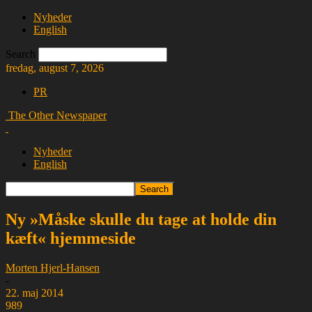
Nyheder
English
Search
fredag, august 7, 2026
PR
The Other Newspaper
Nyheder
English
Ny »Måske skulle du tage at holde din
kæft« hjemmeside
Morten Hjerl-Hansen
-
22. maj 2014
989