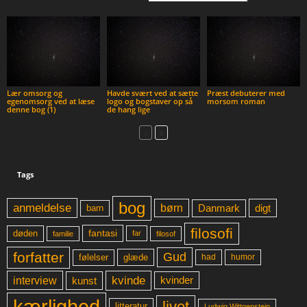
Lær omsorg og
Havde svært ved at sætte
Præst debuterer med
egenomsorg ved at læse
logo og bogstaver op så
morsom roman
denne bog (1)
de hang lige
Tags
bog
anmeldelse
børn
digt
Danmark
barn
filosofi
fantasi
døden
far
familie
filosof
forfatter
Gud
glæde
had
humor
følelser
kvinde
interview
kunst
kvinder
kærlighed
livet
litteratur
Ludwig Wittgenstein