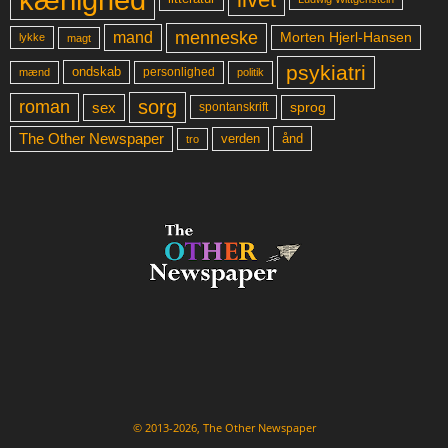
menneske
mand
Morten Hjerl-Hansen
lykke
magt
psykiatri
ondskab
mænd
personlighed
politik
sorg
roman
sex
sprog
spontanskrift
The Other Newspaper
ånd
verden
tro
© 2013-2026, The Other Newspaper