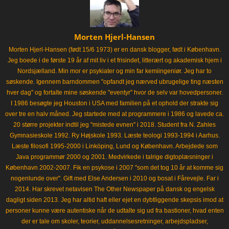
Morten Hjerl-Hansen
Morten Hjerl-Hansen (født 15/6 1973) er en dansk blogger, født i København.
Jeg boede i de første 19 år af mit liv i et frisindet, litterært og akademisk hjem i
Nordsjælland. Min mor er psykiater og min far kemiingeniør. Jeg har to
søskende. Igennem barndommen "opfandt jeg nærved ubrugelige ting næsten
hver dag" og fortalte mine søskende "eventyr" hvor de selv var hovedpersoner.
I 1986 besøgte jeg Houston i USA med familien på et ophold der strakte sig
over tre en halv måned. Jeg startede med at programmere i 1986 og lavede ca.
20 større projekter indtil jeg "mistede evnen" i 2018. Student fra N. Zahles
Gymnasieskole 1992. Ry Højskole 1993. Læste teologi 1993-1994 i Aarhus.
Læste filosofi 1995-2000 i Linköping, Lund og København. Arbejdede som
Java programmør 2000 og 2001. Medvirkede i talrige digtoplæsninger i
København 2002-2007. Fik en psykose i 2007 "som det tog 10 år at komme sig
nogenlunde over". Gift med Else Andersen i 2010 og bosat i Fårevejle. Far i
2014. Har skrevet netavisen The Other Newspaper på dansk og engelsk
dagligt siden 2013. Jeg har altid haft eller ejet en dybtliggende skepsis imod at
personer kunne være autentiske når de udtalte sig ud fra bastioner, hvad enten
der er tale om skoler, teorier, uddannelsesretninger, arbejdspladser,