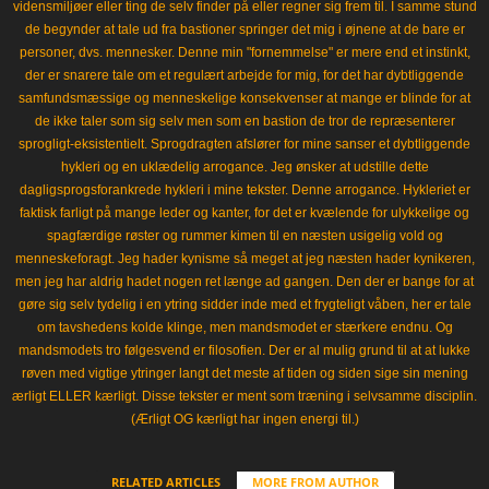
vidensmiljøer eller ting de selv finder på eller regner sig frem til. I samme stund
de begynder at tale ud fra bastioner springer det mig i øjnene at de bare er
personer, dvs. mennesker. Denne min "fornemmelse" er mere end et instinkt,
der er snarere tale om et regulært arbejde for mig, for det har dybtliggende
samfundsmæssige og menneskelige konsekvenser at mange er blinde for at
de ikke taler som sig selv men som en bastion de tror de repræsenterer
sprogligt-eksistentielt. Sprogdragten afslører for mine sanser et dybtliggende
hykleri og en uklædelig arrogance. Jeg ønsker at udstille dette
dagligsprogsforankrede hykleri i mine tekster. Denne arrogance. Hykleriet er
faktisk farligt på mange leder og kanter, for det er kvælende for ulykkelige og
spagfærdige røster og rummer kimen til en næsten usigelig vold og
menneskeforagt. Jeg hader kynisme så meget at jeg næsten hader kynikeren,
men jeg har aldrig hadet nogen ret længe ad gangen. Den der er bange for at
gøre sig selv tydelig i en ytring sidder inde med et frygteligt våben, her er tale
om tavshedens kolde klinge, men mandsmodet er stærkere endnu. Og
mandsmodets tro følgesvend er filosofien. Der er al mulig grund til at at lukke
røven med vigtige ytringer langt det meste af tiden og siden sige sin mening
ærligt ELLER kærligt. Disse tekster er ment som træning i selvsamme disciplin.
(Ærligt OG kærligt har ingen energi til.)
RELATED ARTICLES
MORE FROM AUTHOR