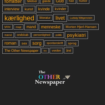
forfatter
Gud
glæde
had
humor
følelser
kvinde
interview
kunst
kvinder
kærlighed
livet
litteratur
Ludwig Wittgenstein
menneske
mand
Morten Hjerl-Hansen
lykke
magt
psykiatri
ondskab
mænd
personlighed
politik
sorg
roman
sex
sprog
spontanskrift
The Other Newspaper
ånd
verden
tro