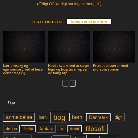
(Ærligt OG kærligt har ingen energi til.)
RELATED ARTICLES
MORE FROM AUTHOR
Lær omsorg og
Havde svært ved at sætte
Præst debuterer med
egenomsorg ved at læse
logo og bogstaver op så
morsom roman
denne bog (1)
de hang lige
Tags
bog
anmeldelse
børn
digt
Danmark
barn
filosofi
fantasi
døden
far
familie
filosof