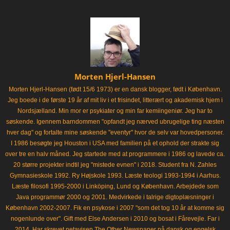
Morten Hjerl-Hansen
Morten Hjerl-Hansen (født 15/6 1973) er en dansk blogger, født i København.
Jeg boede i de første 19 år af mit liv i et frisindet, litterært og akademisk hjem i
Nordsjælland. Min mor er psykiater og min far kemiingeniør. Jeg har to
søskende. Igennem barndommen "opfandt jeg nærved ubrugelige ting næsten
hver dag" og fortalte mine søskende "eventyr" hvor de selv var hovedpersoner.
I 1986 besøgte jeg Houston i USA med familien på et ophold der strakte sig
over tre en halv måned. Jeg startede med at programmere i 1986 og lavede ca.
20 større projekter indtil jeg "mistede evnen" i 2018. Student fra N. Zahles
Gymnasieskole 1992. Ry Højskole 1993. Læste teologi 1993-1994 i Aarhus.
Læste filosofi 1995-2000 i Linköping, Lund og København. Arbejdede som
Java programmør 2000 og 2001. Medvirkede i talrige digtoplæsninger i
København 2002-2007. Fik en psykose i 2007 "som det tog 10 år at komme sig
nogenlunde over". Gift med Else Andersen i 2010 og bosat i Fårevejle. Far i
2014. Har skrevet netavisen The Other Newspaper på dansk og engelsk