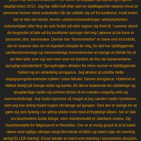
dagligt siden 2013. Jeg har altid haft eller ejet en dybtliggende skepsis imod at
personer kunne være autentiske når de udtalte sig ud fra bastioner, hvad enten
der er tale om skoler, teorier, uddannelsesretninger, arbejdspladser,
vidensmiljøer eller ting de selv finder på eller regner sig frem til. I samme stund
de begynder at tale ud fra bastioner springer det mig i øjnene at de bare er
personer, dvs. mennesker. Denne min "fornemmelse" er mere end et instinkt,
der er snarere tale om et regulært arbejde for mig, for det har dybtliggende
samfundsmæssige og menneskelige konsekvenser at mange er blinde for at
de ikke taler som sig selv men som en bastion de tror de repræsenterer
sprogligt-eksistentielt. Sprogdragten afslører for mine sanser et dybtliggende
hykleri og en uklædelig arrogance. Jeg ønsker at udstille dette
dagligsprogsforankrede hykleri i mine tekster. Denne arrogance. Hykleriet er
faktisk farligt på mange leder og kanter, for det er kvælende for ulykkelige og
spagfærdige røster og rummer kimen til en næsten usigelig vold og
menneskeforagt. Jeg hader kynisme så meget at jeg næsten hader kynikeren,
men jeg har aldrig hadet nogen ret længe ad gangen. Den der er bange for at
gøre sig selv tydelig i en ytring sidder inde med et frygteligt våben, her er tale
om tavshedens kolde klinge, men mandsmodet er stærkere endnu. Og
mandsmodets tro følgesvend er filosofien. Der er al mulig grund til at at lukke
røven med vigtige ytringer langt det meste af tiden og siden sige sin mening
ærligt ELLER kærligt. Disse tekster er ment som træning i selvsamme disciplin.