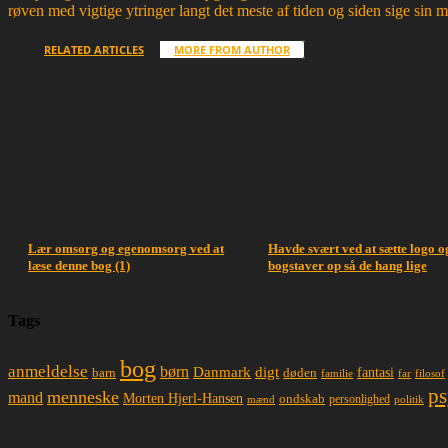
røven med vigtige ytringer langt det meste af tiden og siden sige sin 
RELATED ARTICLES
MORE FROM AUTHOR
Lær omsorg og egenomsorg ved at
Havde svært ved at sætte logo o
læse denne bog (1)
bogstaver op så de hang lige
Tags
bog
anmeldelse
børn
Danmark
digt
døden
fantasi
barn
familie
far
filosof
ps
menneske
mand
Morten Hjerl-Hansen
ondskab
mænd
personlighed
politik