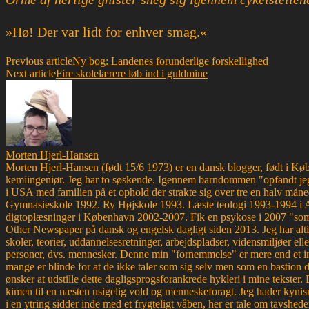
»Hø! Der var lidt for enhver smag.«
Previous article
Ny bog: Landenes forunderlige forskellighed
Next article
Fire skolelærere løb ind i guldmine
Morten Hjerl-Hansen
Morten Hjerl-Hansen (født 15/6 1973) er en dansk blogger, født i Køben
kemiingeniør. Jeg har to søskende. Igennem barndommen "opfandt jeg
i USA med familien på et ophold der strakte sig over tre en halv måne
Gymnasieskole 1992. Ry Højskole 1993. Læste teologi 1993-1994 i 
digtoplæsninger i København 2002-2007. Fik en psykose i 2007 "som d
Other Newspaper på dansk og engelsk dagligt siden 2013. Jeg har altid 
skoler, teorier, uddannelsesretninger, arbejdspladser, vidensmiljøer elle
personer, dvs. mennesker. Denne min "fornemmelse" er mere end et ins
mange er blinde for at de ikke taler som sig selv men som en bastion d
ønsker at udstille dette dagligsprogsforankrede hykleri i mine tekster
kimen til en næsten usigelig vold og menneskeforagt. Jeg hader kynism
i en ytring sidder inde med et frygteligt våben, her er tale om tavsh