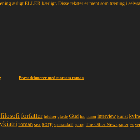
mening ærligt ELLER kærligt. Disse tekster er ment som træning i selvsa
g
Præst debuterer med morsom roman
filosofi
forfatter
Gud
interview
kvin
kunst
glæde
følelser
had
humor
ykiatri
sorg
roman
sex
The Other Newspaper
sprog
spontanskrift
ve
tro