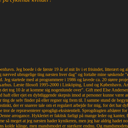
havn. Jeg boede i de første 19 år af mit liv i et frisindet, litterært o
 nærved ubrugelige ting næsten hver dag" og fortalte mine søskende "e
d. Jeg startede med at programmere i 1986 og lavede ca. 20 større proje
Aarhus. Læste filosofi 1995-2000 i Linköping, Lund og København. Ar
et tog 10 år at komme sig nogenlunde over". Gift med Else Andersen i
haft eller ejet en dybtliggende skepsis imod at personer kunne være aut
r ting de selv finder på eller regner sig frem til. I samme stund de begyn
tinkt, der er snarere tale om et regulært arbejde for mig, for det ha
e tror de repræsenterer sprogligt-eksistentielt. Sprogdragten afslører f
. Denne arrogance. Hykleriet er faktisk farligt på mange leder og kanter
e så meget at jeg næsten hader kynikeren, men jeg har aldrig hadet nog
edens kolde klinge, men mandsmodet er stærkere endnu. Og mandsmodets tro