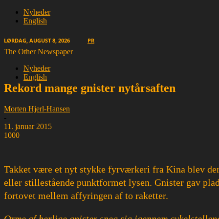
Nyheder
English
LØRDAG, AUGUST 8, 2026
PR
The Other Newspaper
Nyheder
English
Rekord mange gnister nytårsaften
Morten Hjerl-Hansen
-
11. januar 2015
1000
Takket være et nyt stykke fyrværkeri fra Kina blev den
eller stillestående punktformet lysen. Gnister gav pl
fortovet mellem affyringen af to raketter.
Orme af herlige gnister sneg sig igennem cykelstellen