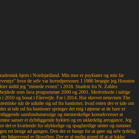
g akademisk hjem i Nordsjælland. Min mor er psykiater og min far
ventyr" hvor de selv var hovedpersoner. I 1986 besøgte jeg Houston
kter indtil jeg "mistede evnen" i 2018. Student fra N. Zahles
bejdede som Java programmør 2000 og 2001. Medvirkede i talrige
 2010 og bosat i Fårevejle. Far i 2014. Har skrevet netavisen The
entiske når de udtalte sig ud fra bastioner, hvad enten der er tale om
der at tale ud fra bastioner springer det mig i øjnene at de bare er
r dybtliggende samfundsmæssige og menneskelige konsekvenser at
or mine sanser et dybtliggende hykleri og en uklædelig arrogance. Jeg
, for det er kvælende for ulykkelige og spagfærdige røster og rummer
en ret længe ad gangen. Den der er bange for at gøre sig selv tydelig
 følgesvend er filosofien. Der er al mulig grund til at at lukke