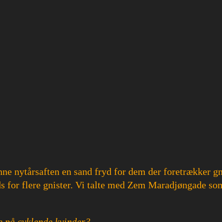
ne nytårsaften en sand fryd for dem der foretrækker gni
ads for flere gnister. Vi talte med Zem Maradjøngade so
e på cyklende kvinder?