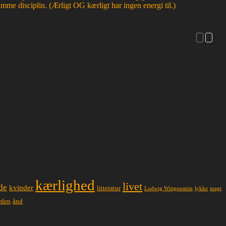
mme disciplin. (Ærligt OG kærligt har ingen energi til.)
kærlighed
livet
de
kvinder
litteratur
lykke
magt
Ludwig Wittgenstein
ånd
rden