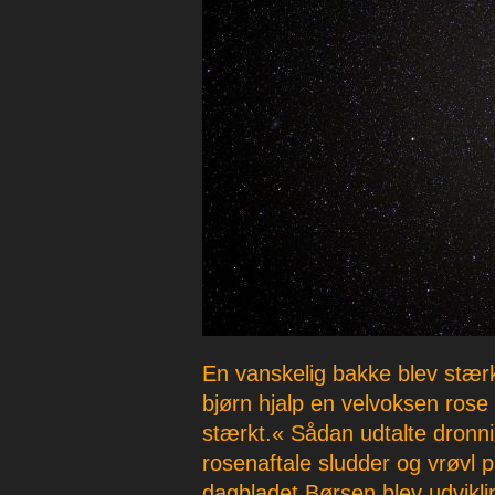
p
e
r
En vanskelig bakke blev stærk
bjørn hjalp en velvoksen rose
stærkt.« Sådan udtalte dronnin
rosenaftale sludder og vrøvl 
dagbladet Børsen blev udviklin