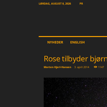
LØRDAG, AUGUST 8, 2026
PR
T
NYHEDER
ENGLISH
h
e
O
Rose tilbyder bjør
t
h
Morten Hjerl-Hansen
-
3. april 2014
1147
e
r
N
e
w
s
p
a