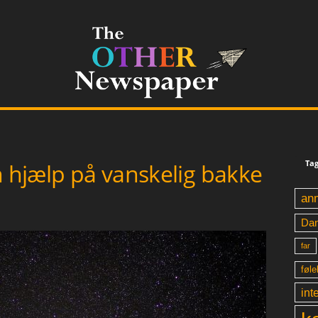
Tag
n hjælp på vanskelig bakke
an
Da
far
føle
int