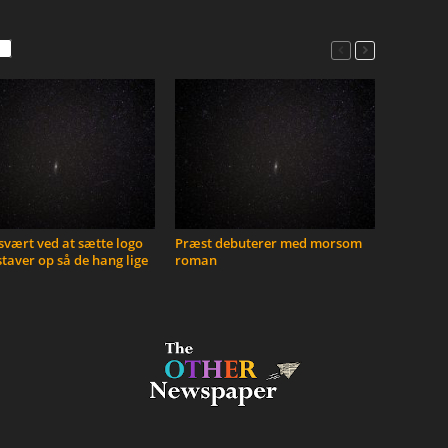
vært ved at sætte logo
Præst debuterer med morsom
taver op så de hang lige
roman