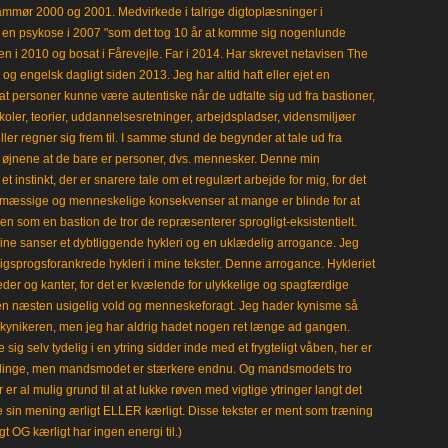
mmør 2000 og 2001. Medvirkede i talrige digtoplæsninger i
en psykose i 2007 "som det tog 10 år at komme sig nogenlunde
en i 2010 og bosat i Fårevejle. Far i 2014. Har skrevet netavisen The
 engelsk dagligt siden 2013. Jeg har altid haft eller ejet en
t personer kunne være autentiske når de udtalte sig ud fra bastioner,
koler, teorier, uddannelsesretninger, arbejdspladser, vidensmiljøer
eller regner sig frem til. I samme stund de begynder at tale ud fra
i øjnene at de bare er personer, dvs. mennesker. Denne min
 instinkt, der er snarere tale om et regulært arbejde for mig, for det
mæssige og menneskelige konsekvenser at mange er blinde for at
en som en bastion de tror de repræsenterer sprogligt-eksistentielt.
ine sanser et dybtliggende hykleri og en uklædelig arrogance. Jeg
gligsprogsforankrede hykleri i mine tekster. Denne arrogance. Hykleriet
leder og kanter, for det er kvælende for ulykkelige og spagfærdige
 en næsten usigelig vold og menneskeforagt. Jeg hader kynisme så
kynikeren, men jeg har aldrig hadet nogen ret længe ad gangen.
 sig selv tydelig i en ytring sidder inde med et frygteligt våben, her er
klinge, men mandsmodet er stærkere endnu. Og mandsmodets tro
 er al mulig grund til at at lukke røven med vigtige ytringer langt det
e sin mening ærligt ELLER kærligt. Disse tekster er ment som træning
gt OG kærligt har ingen energi til.)