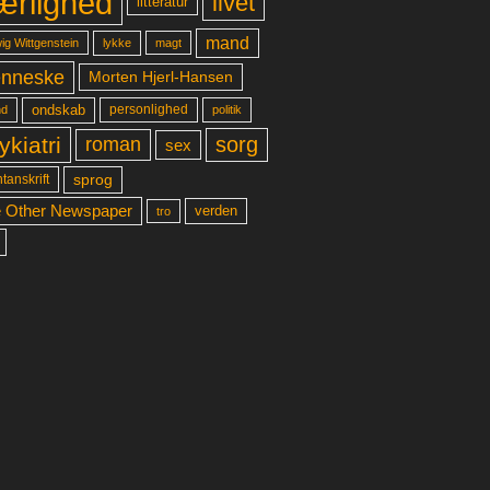
ærlighed
livet
litteratur
mand
lykke
ig Wittgenstein
magt
nneske
Morten Hjerl-Hansen
ondskab
d
personlighed
politik
ykiatri
sorg
roman
sex
sprog
tanskrift
 Other Newspaper
verden
tro