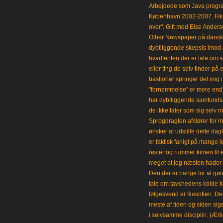
Arbejdede som Java progra
København 2002-2007. Fik 
over". Gift med Else Anders
Other Newspaper på dansk og
dybtliggende skepsis imod a
hvad enten der er tale om s
eller ting de selv finder på 
bastioner springer det mig 
"fornemmelse" er mere end et
har dybtliggende samfunds
de ikke taler som sig selv m
Sprogdragten afslører for m
ønsker at udstille dette da
er faktisk farligt på mange 
røster og rummer kimen til
meget at jeg næsten hader 
Den der er bange for at gøre
tale om tavshedens kolde 
følgesvend er filosofien. Der
meste af tiden og siden sig
i selvsamme disciplin. (Ærli