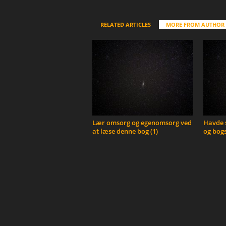
RELATED ARTICLES
MORE FROM AUTHOR
Lær omsorg og egenomsorg ved
Havde s
at læse denne bog (1)
og bogs