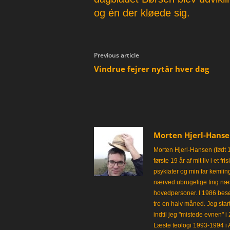
og én der kløede sig.
Previous article
Vindrue fejrer nytår hver dag
Morten Hjerl-Hans
Morten Hjerl-Hansen (født 
første 19 år af mit liv i et 
psykiater og min far kemii
nærved ubrugelige ting næst
hovedpersoner. I 1986 besø
tre en halv måned. Jeg star
indtil jeg "mistede evnen" 
Læste teologi 1993-1994 i 