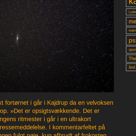
k
Ludw
me
mæn
ps
spon
The
ånd
t fortørnet i går i Kajdrup da en velvoksen
 op. »Det er opsigtsvækkende. Det er
gens ritmester i går i en ultrakort
pressemeddelelse. I kommentarfeltet på
gen fulgt nøje, kun afbrudt af frokosten