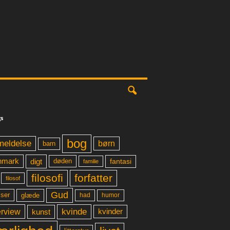
s
bog
meldelse
børn
barn
digt
fantasi
nmark
døden
familie
filosofi
forfatter
filosof
Gud
glæde
had
humor
lser
kvinde
erview
kunst
kvinder