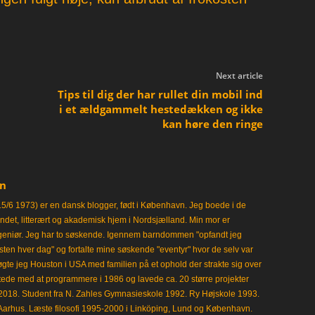
Next article
Tips til dig der har rullet din mobil ind
i et ældgammelt hestedækken og ikke
kan høre den ringe
en
15/6 1973) er en dansk blogger, født i København. Jeg boede i de
frisindet, litterært og akademisk hjem i Nordsjælland. Min mor er
ngeniør. Jeg har to søskende. Igennem barndommen "opfandt jeg
en hver dag" og fortalte mine søskende "eventyr" hvor de selv var
gte jeg Houston i USA med familien på et ophold der strakte sig over
tede med at programmere i 1986 og lavede ca. 20 større projekter
i 2018. Student fra N. Zahles Gymnasieskole 1992. Ry Højskole 1993.
Aarhus. Læste filosofi 1995-2000 i Linköping, Lund og København.