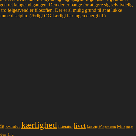
en ret længe ad gangen. Den der er bange for at gøre sig selv tydelig
 følgesvend er filosofien. Der er al mulig grund til at at lukke
mme disciplin. (Ærligt OG kærligt har ingen energi til.)
kærlighed
livet
de
kvinder
litteratur
lykke
magt
Ludwig Wittgenstein
ånd
rden