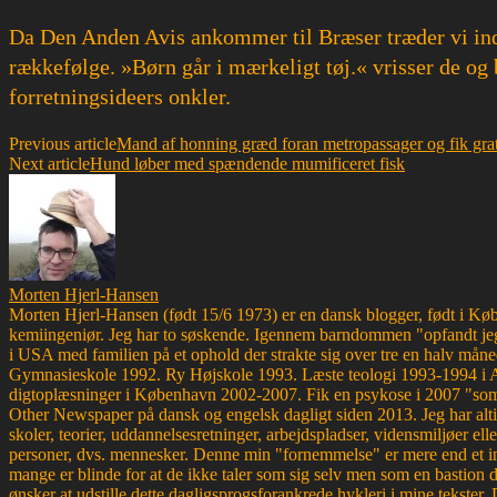
Da Den Anden Avis ankommer til Bræser træder vi ind
rækkefølge. »Børn går i mærkeligt tøj.« vrisser de og b
forretningsideers onkler.
Previous article
Mand af honning græd foran metropassager og fik grati
Next article
Hund løber med spændende mumificeret fisk
Morten Hjerl-Hansen
Morten Hjerl-Hansen (født 15/6 1973) er en dansk blogger, født i Køben
kemiingeniør. Jeg har to søskende. Igennem barndommen "opfandt jeg
i USA med familien på et ophold der strakte sig over tre en halv måne
Gymnasieskole 1992. Ry Højskole 1993. Læste teologi 1993-1994 i 
digtoplæsninger i København 2002-2007. Fik en psykose i 2007 "som d
Other Newspaper på dansk og engelsk dagligt siden 2013. Jeg har altid 
skoler, teorier, uddannelsesretninger, arbejdspladser, vidensmiljøer elle
personer, dvs. mennesker. Denne min "fornemmelse" er mere end et ins
mange er blinde for at de ikke taler som sig selv men som en bastion d
ønsker at udstille dette dagligsprogsforankrede hykleri i mine tekster