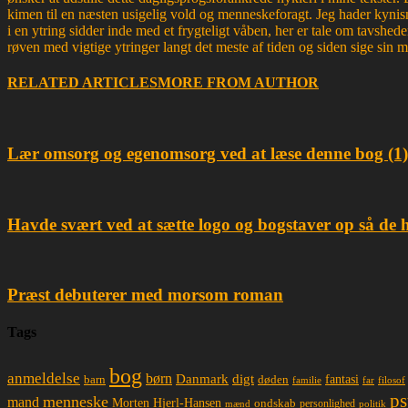
kimen til en næsten usigelig vold og menneskeforagt. Jeg hader kynism
i en ytring sidder inde med et frygteligt våben, her er tale om tavsh
røven med vigtige ytringer langt det meste af tiden og siden sige sin 
RELATED ARTICLES
MORE FROM AUTHOR
Lær omsorg og egenomsorg ved at læse denne bog (1)
Havde svært ved at sætte logo og bogstaver op så de 
Præst debuterer med morsom roman
Tags
bog
anmeldelse
børn
Danmark
digt
døden
fantasi
barn
familie
far
filosof
ps
menneske
mand
Morten Hjerl-Hansen
ondskab
mænd
personlighed
politik