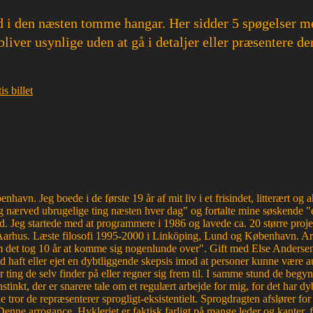
 i den næsten tomme hangar. Her sidder 5 spøgelser m
liver usynlige uden at gå i detaljer eller præsentere de
s billet
havn. Jeg boede i de første 19 år af mit liv i et frisindet, litterært o
 nærved ubrugelige ting næsten hver dag" og fortalte mine søskende "e
d. Jeg startede med at programmere i 1986 og lavede ca. 20 større proje
Aarhus. Læste filosofi 1995-2000 i Linköping, Lund og København. Ar
et tog 10 år at komme sig nogenlunde over". Gift med Else Andersen i
haft eller ejet en dybtliggende skepsis imod at personer kunne være aut
r ting de selv finder på eller regner sig frem til. I samme stund de begyn
tinkt, der er snarere tale om et regulært arbejde for mig, for det ha
e tror de repræsenterer sprogligt-eksistentielt. Sprogdragten afslører f
. Denne arrogance. Hykleriet er faktisk farligt på mange leder og kanter