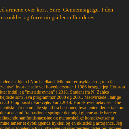
ed armene over kors. Sure. Gennemsigtige. I den
res onkler og forretningsideer eller deres
g akademisk hjem i Nordsjælland. Min mor er psykiater og min far
ventyr" hvor de selv var hovedpersoner. I 1986 besøgte jeg Houston
kter indtil jeg "mistede evnen" i 2018. Student fra N. Zahles
bejdede som Java programmør 2000 og 2001. Medvirkede i talrige
 2010 og bosat i Fårevejle. Far i 2014. Har skrevet netavisen The
entiske når de udtalte sig ud fra bastioner, hvad enten der er tale om
der at tale ud fra bastioner springer det mig i øjnene at de bare er
r dybtliggende samfundsmæssige og menneskelige konsekvenser at
or mine sanser et dybtliggende hykleri og en uklædelig arrogance. Jeg
, for det er kvælende for ulykkelige og spagfærdige røster og rummer