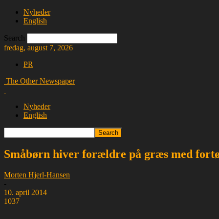
Nyheder
English
Search
fredag, august 7, 2026
PR
The Other Newspaper
Nyheder
English
Småbørn hiver forældre på græs med fortø
Morten Hjerl-Hansen
-
10. april 2014
1037