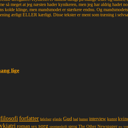
e så meget at jeg næsten hader kynikeren, men jeg har aldrig hadet nog
edens kolde klinge, men mandsmodet er stærkere endnu. Og mandsmodets tro
mening ærligt ELLER kærligt. Disse tekster er ment som træning i selvsa
hang lige
filosofi
forfatter
Gud
interview
kvin
kunst
glæde
følelser
had
humor
ykiatri
sorg
roman
sex
The Other Newspaper
sprog
spontanskrift
ve
tro