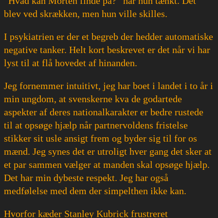
“Hvad kan Morten finde på?” har hun tænkt. Det
blev ved skrækken, men hun ville skilles.
I psykiatrien er der et begreb der hedder automatiske
negative tanker. Helt kort beskrevet er det når vi har
lyst til at flå hovedet af hinanden.
Jeg fornemmer intuitivt, jeg har boet i landet i to år i
min ungdom, at svenskerne kva de godartede
aspekter af deres nationalkarakter er bedre rustede
til at opsøge hjælp når partnervoldens fristelse
stikker sit usle ansigt frem og byder sig til for os
mænd. Jeg synes det er utroligt hver gang det sker at
et par sammen vælger at manden skal opsøge hjælp.
Det har min dybeste respekt. Jeg har også
medfølelse med dem der simpelthen ikke kan.
Hvorfor kæder Stanley Kubrick frustreret