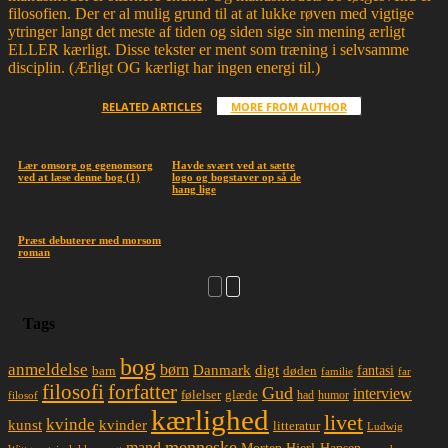
filosofien. Der er al mulig grund til at at lukke røven med vigtige
ytringer langt det meste af tiden og siden sige sin mening ærligt
ELLER kærligt. Disse tekster er ment som træning i selvsamme
disciplin. (Ærligt OG kærligt har ingen energi til.)
RELATED ARTICLES
MORE FROM AUTHOR
Lær omsorg og egenomsorg
Havde svært ved at sætte
ved at læse denne bog (1)
logo og bogstaver op så de
hang lige
Præst debuterer med morsom
roman
Tags
bog
anmeldelse
børn
Danmark
digt
døden
fantasi
barn
familie
far
filosofi
forfatter
Gud
interview
glæde
følelser
had
humor
filosof
kærlighed
livet
kvinde
kunst
kvinder
litteratur
Ludwig
menneske
mand