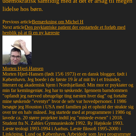
udemokratisk samtidig med at det er årsag til megen
lidelse hos børn.
Previous article
Bemærkning om Michel H
Next article
Den psykiatriske patient der opstartede et forløb med
henblik på at få en ny kæreste
Morten Hjerl-Hansen
Morten Hjerl-Hansen (født 15/6 1973) er en dansk blogger, født i
København. Jeg boede i de første 19 år af mit liv i et frisindet,
litterært og akademisk hjem i Nordsjælland. Min mor er psykiater og
min far kemiingeniør. Jeg har to søskende. Igennem barndommen
"opfandt jeg nærved ubrugelige ting næsten hver dag" og fortalte
mine søskende "eventyr" hvor de selv var hovedpersoner. I 1986
besøgte jeg Houston i USA med familien på et ophold der strakte sig
over tre en halv måned. Jeg startede med at programmere i 1986 og
lavede ca. 20 større projekter indtil jeg "mistede evnen" i 2018.
Student fra N. Zahles Gymnasieskole 1992. Ry Højskole 1993.
Læste teologi 1993-1994 i Aarhus. Læste filosofi 1995-2000 i
Linköping, Lund og København. Arbejdede som Java programmør