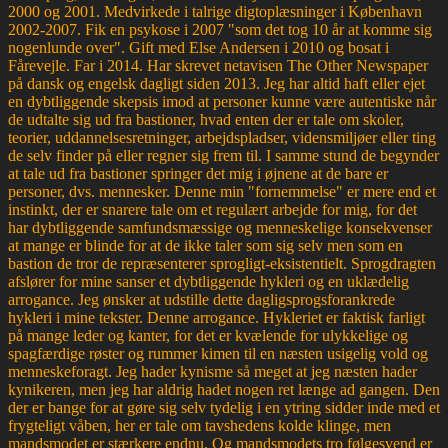
2000 og 2001. Medvirkede i talrige digtoplæsninger i København
2002-2007. Fik en psykose i 2007 "som det tog 10 år at komme sig
nogenlunde over". Gift med Else Andersen i 2010 og bosat i
Fårevejle. Far i 2014. Har skrevet netavisen The Other Newspaper
på dansk og engelsk dagligt siden 2013. Jeg har altid haft eller ejet
en dybtliggende skepsis imod at personer kunne være autentiske når
de udtalte sig ud fra bastioner, hvad enten der er tale om skoler,
teorier, uddannelsesretninger, arbejdspladser, vidensmiljøer eller ting
de selv finder på eller regner sig frem til. I samme stund de begynder
at tale ud fra bastioner springer det mig i øjnene at de bare er
personer, dvs. mennesker. Denne min "fornemmelse" er mere end et
instinkt, der er snarere tale om et regulært arbejde for mig, for det
har dybtliggende samfundsmæssige og menneskelige konsekvenser
at mange er blinde for at de ikke taler som sig selv men som en
bastion de tror de repræsenterer sprogligt-eksistentielt. Sprogdragten
afslører for mine sanser et dybtliggende hykleri og en uklædelig
arrogance. Jeg ønsker at udstille dette dagligsprogsforankrede
hykleri i mine tekster. Denne arrogance. Hykleriet er faktisk farligt
på mange leder og kanter, for det er kvælende for ulykkelige og
spagfærdige røster og rummer kimen til en næsten usigelig vold og
menneskeforagt. Jeg hader kynisme så meget at jeg næsten hader
kynikeren, men jeg har aldrig hadet nogen ret længe ad gangen. Den
der er bange for at gøre sig selv tydelig i en ytring sidder inde med et
frygteligt våben, her er tale om tavshedens kolde klinge, men
mandsmodet er stærkere endnu. Og mandsmodets tro følgesvend er