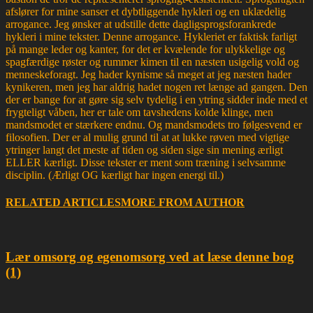
afslører for mine sanser et dybtliggende hykleri og en uklædelig
arrogance. Jeg ønsker at udstille dette dagligsprogsforankrede
hykleri i mine tekster. Denne arrogance. Hykleriet er faktisk farligt
på mange leder og kanter, for det er kvælende for ulykkelige og
spagfærdige røster og rummer kimen til en næsten usigelig vold og
menneskeforagt. Jeg hader kynisme så meget at jeg næsten hader
kynikeren, men jeg har aldrig hadet nogen ret længe ad gangen. Den
der er bange for at gøre sig selv tydelig i en ytring sidder inde med et
frygteligt våben, her er tale om tavshedens kolde klinge, men
mandsmodet er stærkere endnu. Og mandsmodets tro følgesvend er
filosofien. Der er al mulig grund til at at lukke røven med vigtige
ytringer langt det meste af tiden og siden sige sin mening ærligt
ELLER kærligt. Disse tekster er ment som træning i selvsamme
disciplin. (Ærligt OG kærligt har ingen energi til.)
RELATED ARTICLES
MORE FROM AUTHOR
Lær omsorg og egenomsorg ved at læse denne bog
(1)