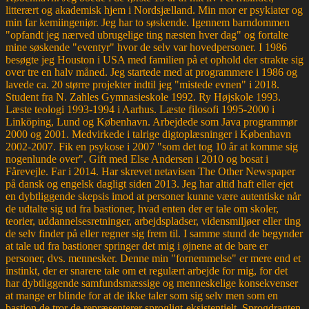
litterært og akademisk hjem i Nordsjælland. Min mor er psykiater og
min far kemiingeniør. Jeg har to søskende. Igennem barndommen
"opfandt jeg nærved ubrugelige ting næsten hver dag" og fortalte
mine søskende "eventyr" hvor de selv var hovedpersoner. I 1986
besøgte jeg Houston i USA med familien på et ophold der strakte sig
over tre en halv måned. Jeg startede med at programmere i 1986 og
lavede ca. 20 større projekter indtil jeg "mistede evnen" i 2018.
Student fra N. Zahles Gymnasieskole 1992. Ry Højskole 1993.
Læste teologi 1993-1994 i Aarhus. Læste filosofi 1995-2000 i
Linköping, Lund og København. Arbejdede som Java programmør
2000 og 2001. Medvirkede i talrige digtoplæsninger i København
2002-2007. Fik en psykose i 2007 "som det tog 10 år at komme sig
nogenlunde over". Gift med Else Andersen i 2010 og bosat i
Fårevejle. Far i 2014. Har skrevet netavisen The Other Newspaper
på dansk og engelsk dagligt siden 2013. Jeg har altid haft eller ejet
en dybtliggende skepsis imod at personer kunne være autentiske når
de udtalte sig ud fra bastioner, hvad enten der er tale om skoler,
teorier, uddannelsesretninger, arbejdspladser, vidensmiljøer eller ting
de selv finder på eller regner sig frem til. I samme stund de begynder
at tale ud fra bastioner springer det mig i øjnene at de bare er
personer, dvs. mennesker. Denne min "fornemmelse" er mere end et
instinkt, der er snarere tale om et regulært arbejde for mig, for det
har dybtliggende samfundsmæssige og menneskelige konsekvenser
at mange er blinde for at de ikke taler som sig selv men som en
bastion de tror de repræsenterer sprogligt-eksistentielt. Sprogdragten