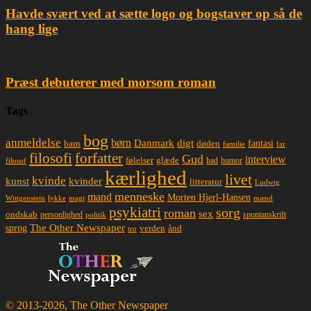
Havde svært ved at sætte logo og bogstaver op så de
hang lige
Præst debuterer med morsom roman
Tags
bog
anmeldelse
børn
Danmark
digt
døden
fantasi
barn
familie
far
filosofi
forfatter
Gud
interview
glæde
følelser
had
humor
filosof
kærlighed
livet
kvinde
kunst
kvinder
litteratur
Ludwig
menneske
mand
Morten Hjerl-Hansen
lykke
magt
mænd
Wittgenstein
psykiatri
sorg
roman
sex
ondskab
spontanskrift
personlighed
politik
The Other Newspaper
sprog
ånd
verden
tro
© 2013-2026, The Other Newspaper