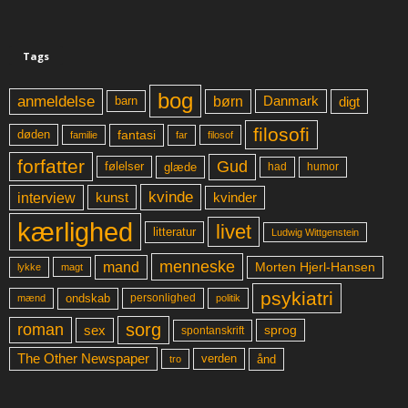
Tags
bog
anmeldelse
børn
digt
Danmark
barn
filosofi
fantasi
døden
far
familie
filosof
forfatter
Gud
glæde
had
humor
følelser
kvinde
interview
kunst
kvinder
kærlighed
livet
litteratur
Ludwig Wittgenstein
menneske
mand
Morten Hjerl-Hansen
lykke
magt
psykiatri
ondskab
mænd
personlighed
politik
sorg
roman
sex
sprog
spontanskrift
The Other Newspaper
ånd
verden
tro