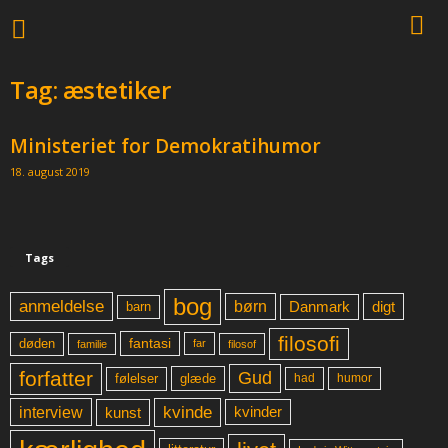
Tag: æstetiker
Ministeriet for Demokratihumor
18. august 2019
Tags
bog
anmeldelse
børn
digt
Danmark
barn
filosofi
fantasi
døden
far
familie
filosof
forfatter
Gud
glæde
had
humor
følelser
kvinde
interview
kunst
kvinder