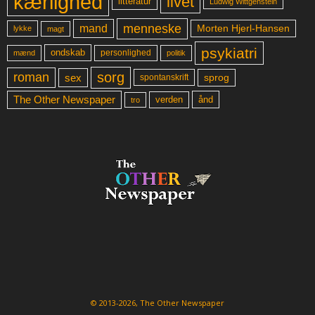
kærlighed
livet
litteratur
Ludwig Wittgenstein
menneske
mand
Morten Hjerl-Hansen
lykke
magt
psykiatri
ondskab
mænd
personlighed
politik
sorg
roman
sex
sprog
spontanskrift
The Other Newspaper
ånd
verden
tro
© 2013-2026, The Other Newspaper