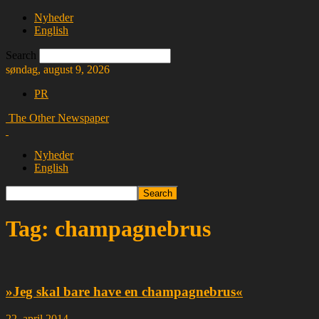
Nyheder
English
Search
søndag, august 9, 2026
PR
The Other Newspaper
Nyheder
English
Tag: champagnebrus
»Jeg skal bare have en champagnebrus«
22. april 2014