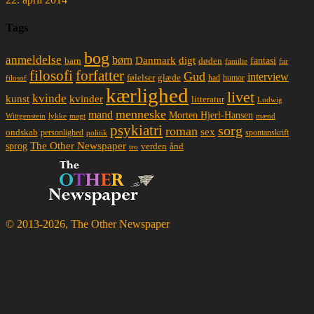
Tags
bog
anmeldelse
børn
Danmark
digt
døden
fantasi
barn
familie
far
filosofi
forfatter
Gud
interview
glæde
følelser
had
humor
filosof
kærlighed
livet
kvinde
kunst
kvinder
litteratur
Ludwig
menneske
mand
Morten Hjerl-Hansen
lykke
magt
mænd
Wittgenstein
psykiatri
sorg
roman
sex
ondskab
spontanskrift
personlighed
politik
The Other Newspaper
sprog
ånd
verden
tro
© 2013-2026, The Other Newspaper