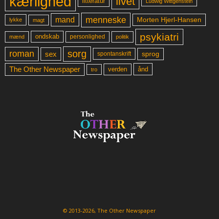
kærlighed
livet
litteratur
Ludwig Wittgenstein
menneske
mand
Morten Hjerl-Hansen
lykke
magt
psykiatri
ondskab
mænd
personlighed
politik
sorg
roman
sex
sprog
spontanskrift
The Other Newspaper
ånd
verden
tro
© 2013-2026, The Other Newspaper