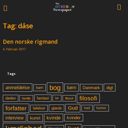
Tag: dåse
Den norske rigmand
6. februar 2017
Tags
bog
anmeldelse
børn
digt
Danmark
barn
filosofi
fantasi
døden
far
familie
filosof
forfatter
Gud
glæde
had
humor
følelser
kvinde
interview
kunst
kvinder