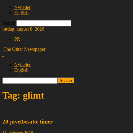
Nyheder
English
Search
lørdag, august 8, 2026
PR
The Other Newspaper
Nyheder
English
Tag: glimt
20 juvelbesatte timer
11. februar 2016