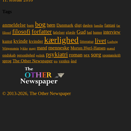
Tags
bog
anmeldelse
børn
Danmark
digt
døden
fantasi
barn
familie
far
filosofi
forfatter
Gud
interview
glæde
følelser
had
humor
filosof
kærlighed
livet
kvinde
kunst
kvinder
litteratur
Ludwig
menneske
mand
Morten Hjerl-Hansen
lykke
magt
mænd
Wittgenstein
psykiatri
sorg
roman
sex
ondskab
spontanskrift
personlighed
politik
The Other Newspaper
sprog
ånd
verden
tro
© 2013-2026, The Other Newspaper