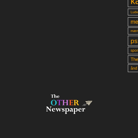
k
Ludw
me
mæn
ps
spon
The
ånd