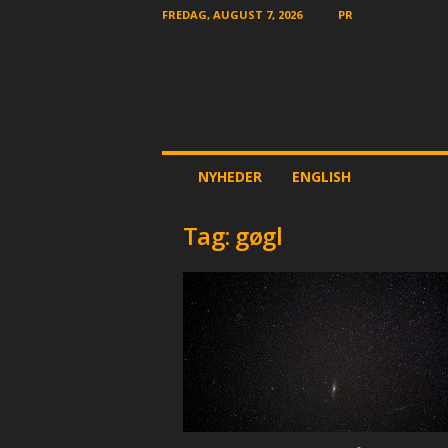
FREDAG, AUGUST 7, 2026
PR
T
NYHEDER
ENGLISH
h
e
O
Tag: gøgl
t
h
e
r
N
e
w
s
p
a