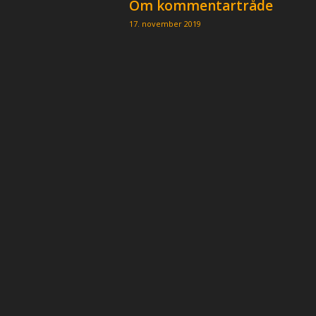
Om kommentartråde
p
e
17. november 2019
r