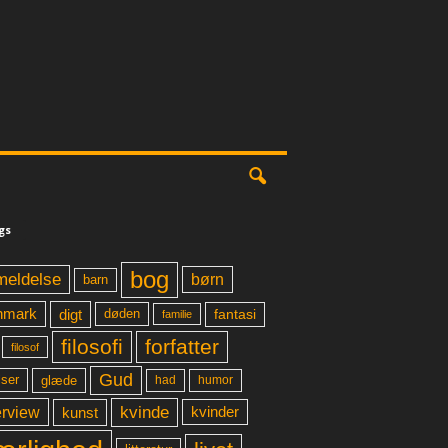
gs
bog
meldelse
børn
barn
digt
fantasi
nmark
døden
familie
filosofi
forfatter
filosof
Gud
glæde
had
humor
lser
kvinde
erview
kunst
kvinder