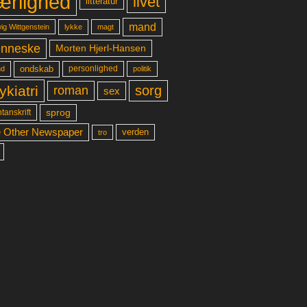
ærlighed
livet
litteratur
mand
lykke
ig Wittgenstein
magt
nneske
Morten Hjerl-Hansen
ondskab
d
personlighed
politik
ykiatri
sorg
roman
sex
sprog
tanskrift
 Other Newspaper
verden
tro