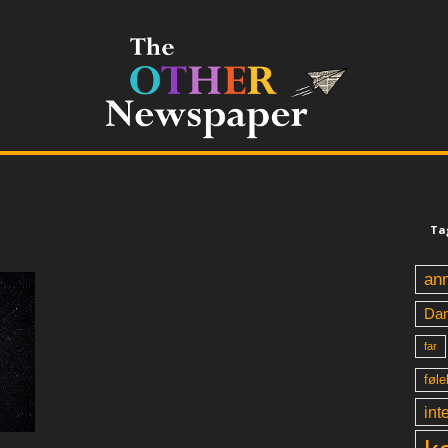
Ta
an
Da
far
føle
int