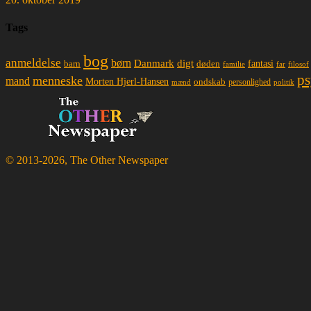
Tags
bog
anmeldelse
børn
Danmark
digt
døden
fantasi
barn
familie
far
filosof
ps
menneske
mand
Morten Hjerl-Hansen
ondskab
mænd
personlighed
politik
© 2013-2026, The Other Newspaper