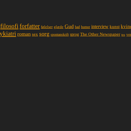
filosofi
forfatter
Gud
interview
kvin
kunst
glæde
følelser
had
humor
ykiatri
sorg
roman
sex
The Other Newspaper
sprog
spontanskrift
ve
tro