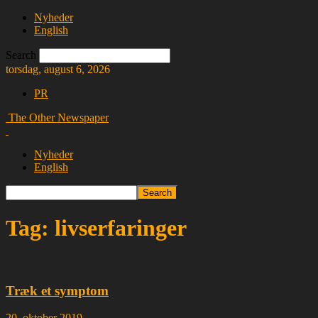
Nyheder
English
Search
torsdag, august 6, 2026
PR
The Other Newspaper
Nyheder
English
Tag: livserfaringer
Træk et symptom
20. oktober 2019