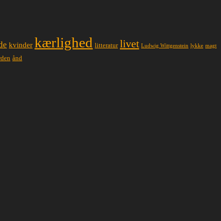
kærlighed
livet
de
kvinder
litteratur
lykke
magt
Ludwig Wittgenstein
ånd
rden