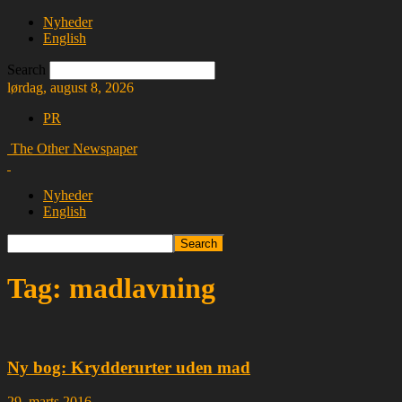
Nyheder
English
Search
lørdag, august 8, 2026
PR
The Other Newspaper
Nyheder
English
Tag: madlavning
Ny bog: Krydderurter uden mad
29. marts 2016