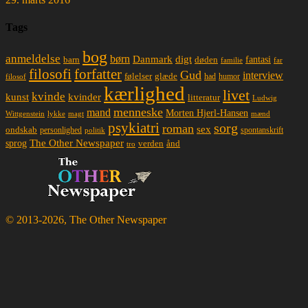
Tags
bog
anmeldelse
børn
Danmark
digt
døden
fantasi
barn
familie
far
filosofi
forfatter
Gud
interview
glæde
følelser
had
humor
filosof
kærlighed
livet
kvinde
kunst
kvinder
litteratur
Ludwig
menneske
mand
Morten Hjerl-Hansen
lykke
magt
mænd
Wittgenstein
psykiatri
sorg
roman
sex
ondskab
spontanskrift
personlighed
politik
The Other Newspaper
sprog
ånd
verden
tro
© 2013-2026, The Other Newspaper