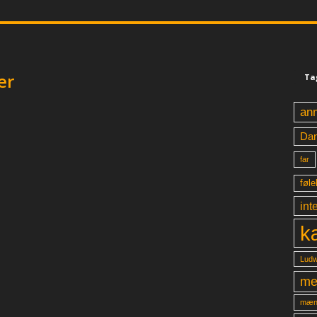
er
Ta
an
Da
far
føle
int
k
Ludw
me
mæn