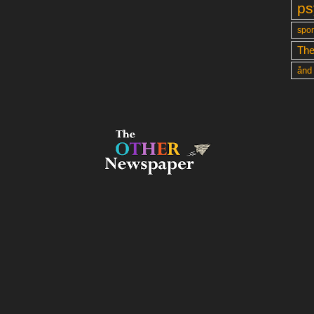
ps
spon
The
ånd