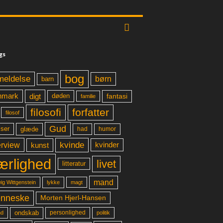
gs
bog
meldelse
børn
barn
digt
fantasi
nmark
døden
familie
filosofi
forfatter
filosof
Gud
glæde
had
humor
lser
kvinde
erview
kunst
kvinder
ærlighed
livet
litteratur
mand
lykke
ig Wittgenstein
magt
nneske
Morten Hjerl-Hansen
ondskab
d
personlighed
politik