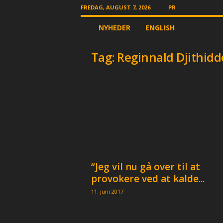
FREDAG, AUGUST 7, 2026
PR
T
NYHEDER
ENGLISH
h
e
O
Tag: Reginnald Djithidd
t
h
e
r
N
e
w
s
p
a
“Jeg vil nu gå over til at
p
e
provokere ved at kalde...
r
11. juni 2017