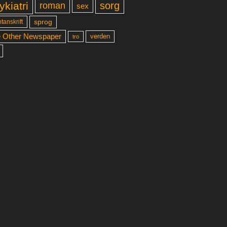
ykiatri
sorg
roman
sex
sprog
tanskrift
 Other Newspaper
verden
tro