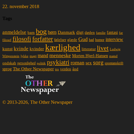
22. november 2018
Tags
bog
anmeldelse
børn
Danmark
digt
døden
fantasi
barn
familie
far
filosofi
forfatter
Gud
interview
glæde
følelser
had
humor
filosof
kærlighed
livet
kvinde
kunst
kvinder
litteratur
Ludwig
menneske
mand
Morten Hjerl-Hansen
lykke
magt
mænd
Wittgenstein
psykiatri
sorg
roman
sex
ondskab
spontanskrift
personlighed
politik
The Other Newspaper
sprog
ånd
verden
tro
© 2013-2026, The Other Newspaper