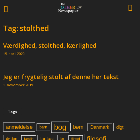
Tag: stolthed
Værdighed, stolthed, kærlighed
15. april 2020
Jeg er frygtelig stolt af denne her tekst
1. november 2019
Tags
bog
anmeldelse
børn
digt
Danmark
barn
filosofi
fantasi
døden
far
familie
filosof