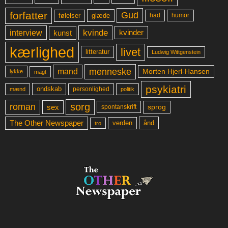
forfatter
Gud
glæde
had
humor
følelser
kvinde
interview
kunst
kvinder
kærlighed
livet
litteratur
Ludwig Wittgenstein
menneske
mand
Morten Hjerl-Hansen
lykke
magt
psykiatri
ondskab
mænd
personlighed
politik
sorg
roman
sex
sprog
spontanskrift
The Other Newspaper
ånd
verden
tro