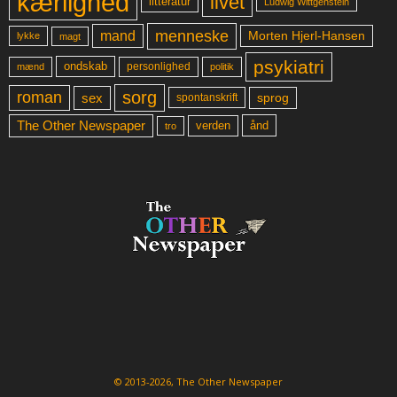
kærlighed
livet
litteratur
Ludwig Wittgenstein
menneske
mand
Morten Hjerl-Hansen
lykke
magt
psykiatri
ondskab
mænd
personlighed
politik
sorg
roman
sex
sprog
spontanskrift
The Other Newspaper
ånd
verden
tro
© 2013-2026, The Other Newspaper