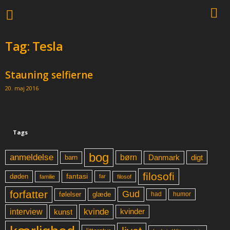
Tag: Tesla
Stauning selfierne
20. maj 2016
Tags
bog
anmeldelse
børn
digt
Danmark
barn
filosofi
fantasi
døden
far
familie
filosof
forfatter
Gud
glæde
had
humor
følelser
kvinde
interview
kunst
kvinder