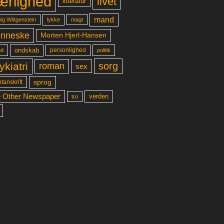
ærlighed
livet
litteratur
mand
lykke
ig Wittgenstein
magt
nneske
Morten Hjerl-Hansen
ondskab
d
personlighed
politik
ykiatri
sorg
roman
sex
sprog
tanskrift
 Other Newspaper
verden
tro