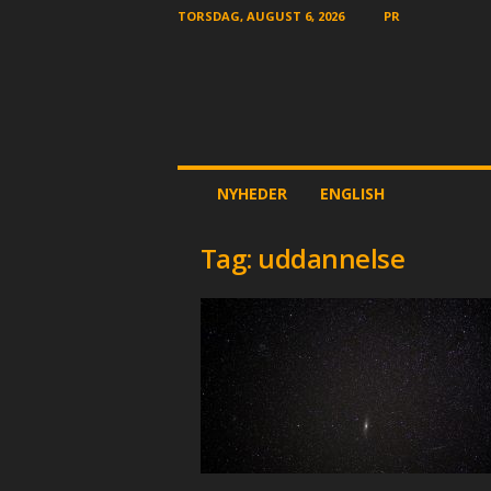
TORSDAG, AUGUST 6, 2026
PR
T
NYHEDER
ENGLISH
h
e
O
Tag: uddannelse
t
h
e
r
N
e
w
s
p
a