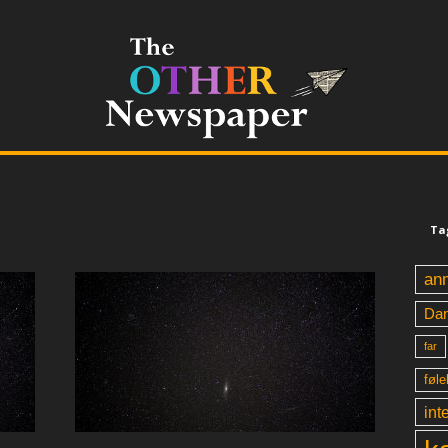
Ta
an
Da
far
føle
int