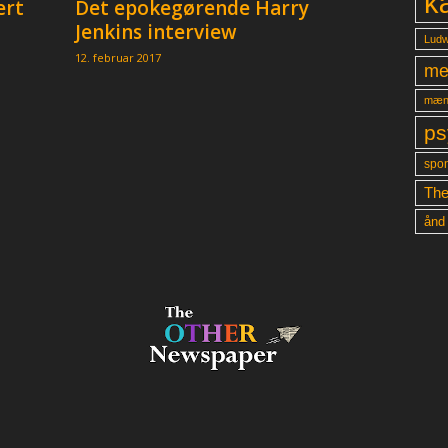
k
ært
Det epokegørende Harry
Jenkins interview
Ludw
12. februar 2017
me
mæn
ps
spon
The
ånd