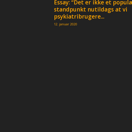
Essay: “Det er ikke et popul
p
standpunkt nutildags at vi
e
r
psykiatribrugere...
12. januar 2020