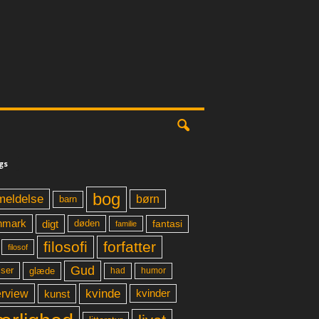
gs
bog
meldelse
børn
barn
digt
fantasi
nmark
døden
familie
filosofi
forfatter
filosof
Gud
glæde
had
humor
lser
kvinde
erview
kunst
kvinder