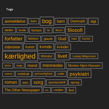
Tags
bog
anmeldelse
børn
digt
Danmark
barn
filosofi
fantasi
døden
far
familie
filosof
forfatter
Gud
glæde
had
humor
følelser
kvinde
interview
kunst
kvinder
kærlighed
livet
litteratur
Ludwig Wittgenstein
menneske
mand
Morten Hjerl-Hansen
lykke
magt
psykiatri
ondskab
mænd
personlighed
politik
sorg
roman
sex
sprog
spontanskrift
The Other Newspaper
ånd
verden
tro