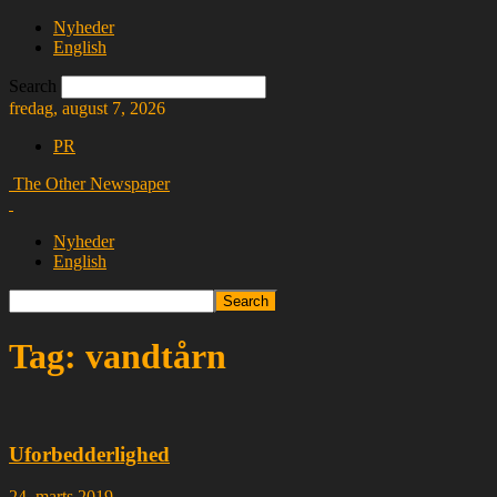
Nyheder
English
Search
fredag, august 7, 2026
PR
The Other Newspaper
Nyheder
English
Tag: vandtårn
Uforbedderlighed
24. marts 2019