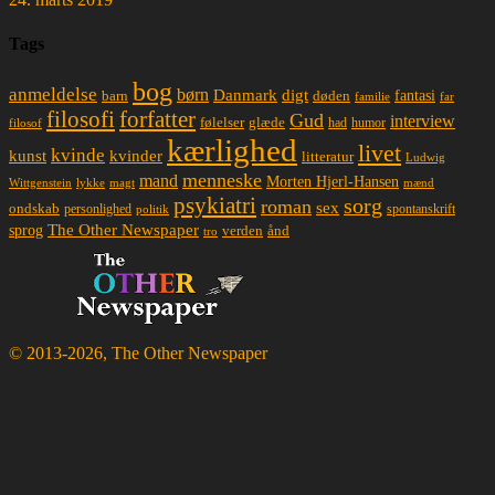
Tags
bog
anmeldelse
børn
Danmark
digt
døden
fantasi
barn
familie
far
filosofi
forfatter
Gud
interview
glæde
følelser
had
humor
filosof
kærlighed
livet
kvinde
kunst
kvinder
litteratur
Ludwig
menneske
mand
Morten Hjerl-Hansen
lykke
magt
mænd
Wittgenstein
psykiatri
sorg
roman
sex
ondskab
spontanskrift
personlighed
politik
The Other Newspaper
sprog
ånd
verden
tro
© 2013-2026, The Other Newspaper