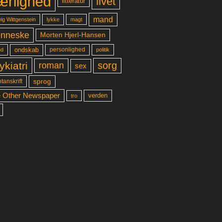
ærlighed
livet
litteratur
mand
lykke
ig Wittgenstein
magt
nneske
Morten Hjerl-Hansen
ondskab
d
personlighed
politik
ykiatri
sorg
roman
sex
sprog
tanskrift
 Other Newspaper
verden
tro