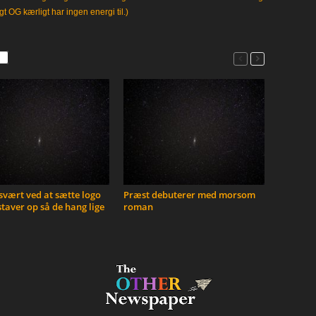
gt OG kærligt har ingen energi til.)
vært ved at sætte logo
Præst debuterer med morsom
taver op så de hang lige
roman