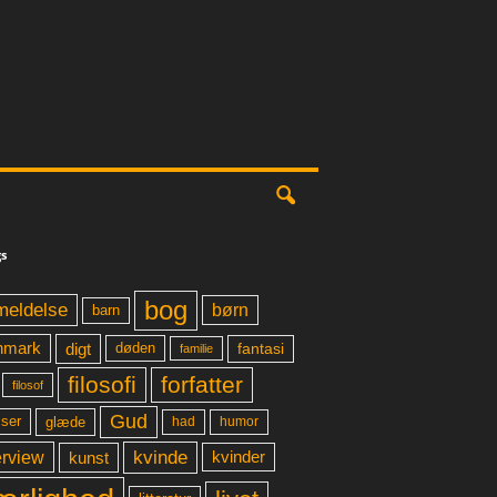
s
bog
meldelse
børn
barn
digt
fantasi
nmark
døden
familie
filosofi
forfatter
filosof
Gud
glæde
had
humor
lser
kvinde
erview
kunst
kvinder