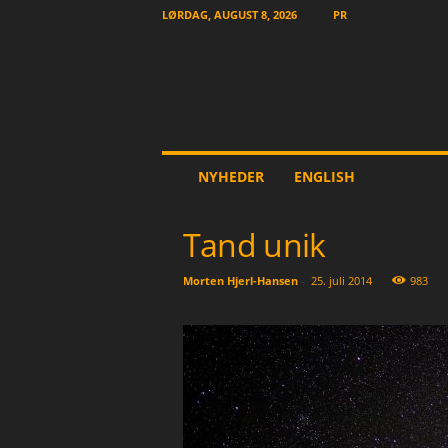
LØRDAG, AUGUST 8, 2026
PR
T
NYHEDER
ENGLISH
h
e
O
Tand unik
t
h
Morten Hjerl-Hansen
-
25. juli 2014
983
e
r
N
e
w
s
p
a