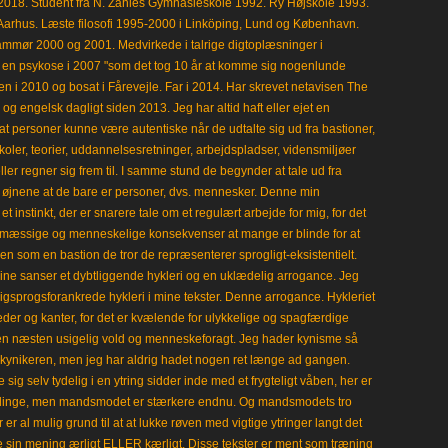
i 2018. Student fra N. Zahles Gymnasieskole 1992. Ry Højskole 1993.
Aarhus. Læste filosofi 1995-2000 i Linköping, Lund og København.
mmør 2000 og 2001. Medvirkede i talrige digtoplæsninger i
en psykose i 2007 "som det tog 10 år at komme sig nogenlunde
en i 2010 og bosat i Fårevejle. Far i 2014. Har skrevet netavisen The
 engelsk dagligt siden 2013. Jeg har altid haft eller ejet en
t personer kunne være autentiske når de udtalte sig ud fra bastioner,
koler, teorier, uddannelsesretninger, arbejdspladser, vidensmiljøer
eller regner sig frem til. I samme stund de begynder at tale ud fra
i øjnene at de bare er personer, dvs. mennesker. Denne min
 instinkt, der er snarere tale om et regulært arbejde for mig, for det
mæssige og menneskelige konsekvenser at mange er blinde for at
en som en bastion de tror de repræsenterer sprogligt-eksistentielt.
ine sanser et dybtliggende hykleri og en uklædelig arrogance. Jeg
gligsprogsforankrede hykleri i mine tekster. Denne arrogance. Hykleriet
leder og kanter, for det er kvælende for ulykkelige og spagfærdige
 en næsten usigelig vold og menneskeforagt. Jeg hader kynisme så
kynikeren, men jeg har aldrig hadet nogen ret længe ad gangen.
 sig selv tydelig i en ytring sidder inde med et frygteligt våben, her er
klinge, men mandsmodet er stærkere endnu. Og mandsmodets tro
 er al mulig grund til at at lukke røven med vigtige ytringer langt det
e sin mening ærligt ELLER kærligt. Disse tekster er ment som træning