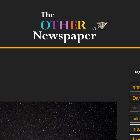
Tag
an
Da
far
føle
int