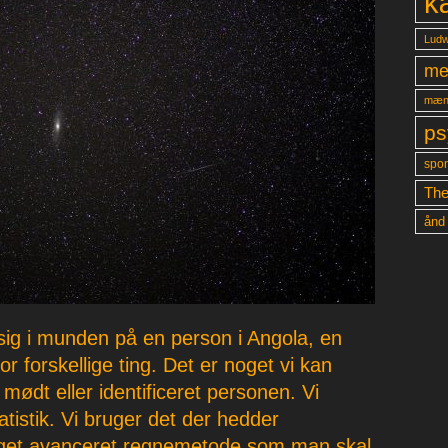
k
Ludw
me
mæn
ps
spon
The
ånd
sig i munden på en person i Angola, en
r forskellige ting. Det er noget vi kan
 mødt eller identificeret personen. Vi
tistik. Vi bruger det der hedder
eget avanceret regnemetode som man skal