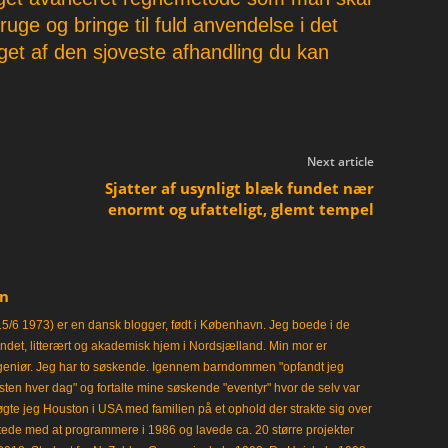
uge og bringe til fuld anvendelse i det
et af den sjoveste afhandling du kan
Next article
Sjatter af usynligt blæk fundet nær
enormt og ufatteligt, glemt tempel
en
15/6 1973) er en dansk blogger, født i København. Jeg boede i de
frisindet, litterært og akademisk hjem i Nordsjælland. Min mor er
ngeniør. Jeg har to søskende. Igennem barndommen "opfandt jeg
en hver dag" og fortalte mine søskende "eventyr" hvor de selv var
gte jeg Houston i USA med familien på et ophold der strakte sig over
tede med at programmere i 1986 og lavede ca. 20 større projekter