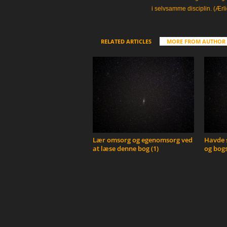
i selvsamme disciplin. (Ærli
RELATED ARTICLES
MORE FROM AUTHOR
Lær omsorg og egenomsorg ved
Havde s
at læse denne bog (1)
og bogs