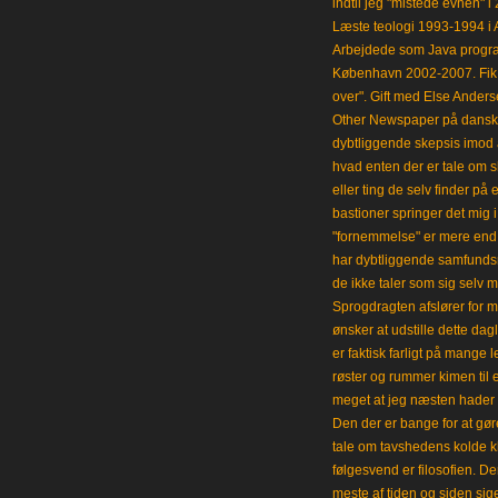
indtil jeg "mistede evnen" 
Læste teologi 1993-1994 i 
Arbejdede som Java progra
København 2002-2007. Fik 
over". Gift med Else Anders
Other Newspaper på dansk og
dybtliggende skepsis imod a
hvad enten der er tale om s
eller ting de selv finder på 
bastioner springer det mig 
"fornemmelse" er mere end et
har dybtliggende samfunds
de ikke taler som sig selv m
Sprogdragten afslører for m
ønsker at udstille dette da
er faktisk farligt på mange 
røster og rummer kimen til
meget at jeg næsten hader 
Den der er bange for at gøre
tale om tavshedens kolde 
følgesvend er filosofien. Der
meste af tiden og siden sig