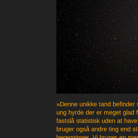
p
e
r
»Denne unikke tand befinder 
ung hyrde der er meget glad fo
fastslå statistisk uden at have
bruger også andre ting end sta
beregninger. Vi bruger en m