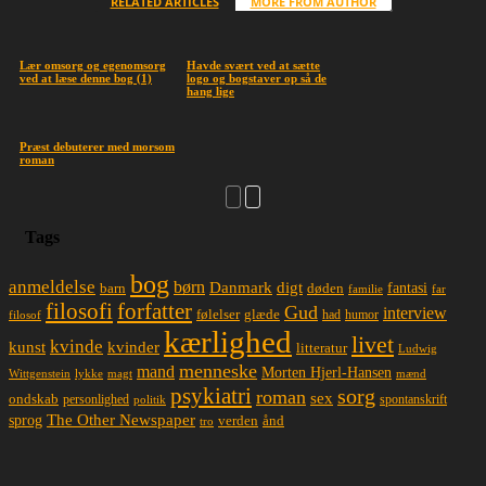
RELATED ARTICLES
MORE FROM AUTHOR
Lær omsorg og egenomsorg
Havde svært ved at sætte
ved at læse denne bog (1)
logo og bogstaver op så de
hang lige
Præst debuterer med morsom
roman
Tags
bog
anmeldelse
børn
Danmark
digt
døden
fantasi
barn
familie
far
filosofi
forfatter
Gud
interview
glæde
følelser
had
humor
filosof
kærlighed
livet
kvinde
kunst
kvinder
litteratur
Ludwig
menneske
mand
Morten Hjerl-Hansen
lykke
magt
mænd
Wittgenstein
psykiatri
sorg
roman
sex
ondskab
spontanskrift
personlighed
politik
The Other Newspaper
sprog
ånd
verden
tro