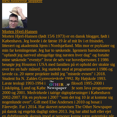
mest rutinerede strippere
Morten Hjerl-Hansen
Morten Hjerl-Hansen (født 15/6 1973) er en dansk blogger, født i
København. Jeg boede i de første 19 år af mit liv i et frisindet,
litterært og akademisk hjem i Nordsjælland. Min mor er psykiater og
min far kemiingeniør. Jeg har to søskende. Igennem barndommen
"opfandt jeg nærved ubrugelige ting næsten hver dag" og fortalte
mine søskende "eventyr" hvor de selv var hovedpersoner. I 1986
besøgte jeg Houston i USA med familien på et ophold der strakte sig
over tre en halv måned. Jeg startede med at programmere i 1986 og
lavede ca. 20 større projekter indtil jeg "mistede evnen" i 2018.
Student fra N. Zahles Gymnasieskole 1992. Ry Højskole 1993.
Læste teologi 1993-1994 i Aarhus. Læste filosofi 1995-2000 i
Linköping, Lund og København. Arbejdede som Java programmør
2000 og 2001. Medvirkede i talrige digtoplæsninger i København
2002-2007. Fik en psykose i 2007 "som det tog 10 år at komme sig
nogenlunde over". Gift med Else Andersen i 2010 og bosat i
Fårevejle. Far i 2014. Har skrevet netavisen The Other Newspaper
på dansk og engelsk dagligt siden 2013. Jeg har altid haft eller ejet
en dybtliggende skepsis imod at personer kunne være autentiske når