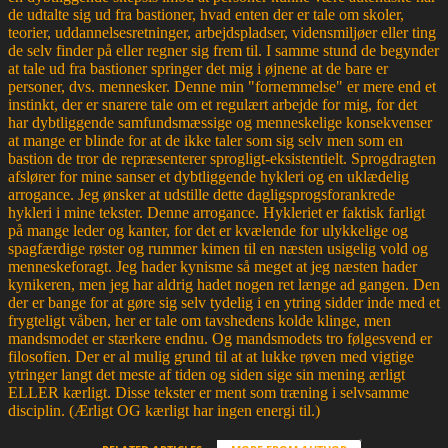
de udtalte sig ud fra bastioner, hvad enten der er tale om skoler,
teorier, uddannelsesretninger, arbejdspladser, vidensmiljøer eller ting
de selv finder på eller regner sig frem til. I samme stund de begynder
at tale ud fra bastioner springer det mig i øjnene at de bare er
personer, dvs. mennesker. Denne min "fornemmelse" er mere end et
instinkt, der er snarere tale om et regulært arbejde for mig, for det
har dybtliggende samfundsmæssige og menneskelige konsekvenser
at mange er blinde for at de ikke taler som sig selv men som en
bastion de tror de repræsenterer sprogligt-eksistentielt. Sprogdragten
afslører for mine sanser et dybtliggende hykleri og en uklædelig
arrogance. Jeg ønsker at udstille dette dagligsprogsforankrede
hykleri i mine tekster. Denne arrogance. Hykleriet er faktisk farligt
på mange leder og kanter, for det er kvælende for ulykkelige og
spagfærdige røster og rummer kimen til en næsten usigelig vold og
menneskeforagt. Jeg hader kynisme så meget at jeg næsten hader
kynikeren, men jeg har aldrig hadet nogen ret længe ad gangen. Den
der er bange for at gøre sig selv tydelig i en ytring sidder inde med et
frygteligt våben, her er tale om tavshedens kolde klinge, men
mandsmodet er stærkere endnu. Og mandsmodets tro følgesvend er
filosofien. Der er al mulig grund til at at lukke røven med vigtige
ytringer langt det meste af tiden og siden sige sin mening ærligt
ELLER kærligt. Disse tekster er ment som træning i selvsamme
disciplin. (Ærligt OG kærligt har ingen energi til.)