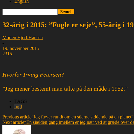
English
32-årig i 2015: ”Fugle er seje”, 55-årig i 
Morten Hjerl-Hansen
-
19. november 2015
2315
Hvorfor Irving Petersen?
”Jeg mener bestemt man talte på den måde i 1952.”
TAGS
fugl
Previous article
“Jeg flyver rundt om en stjerne siddende på en planet”
Next article
“En sjælden gang imellem er jeg nær ved at græde over d