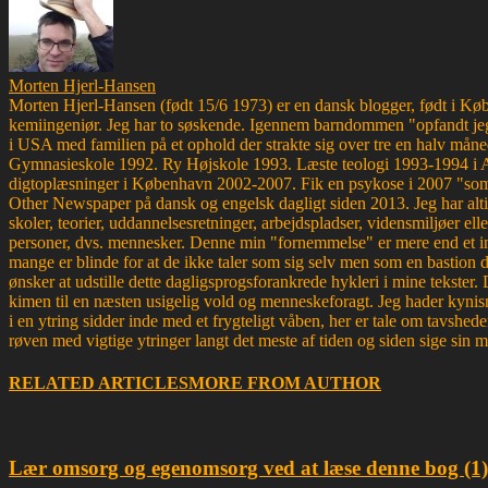
Morten Hjerl-Hansen
Morten Hjerl-Hansen (født 15/6 1973) er en dansk blogger, født i Køben
kemiingeniør. Jeg har to søskende. Igennem barndommen "opfandt jeg
i USA med familien på et ophold der strakte sig over tre en halv måne
Gymnasieskole 1992. Ry Højskole 1993. Læste teologi 1993-1994 i 
digtoplæsninger i København 2002-2007. Fik en psykose i 2007 "som d
Other Newspaper på dansk og engelsk dagligt siden 2013. Jeg har altid 
skoler, teorier, uddannelsesretninger, arbejdspladser, vidensmiljøer elle
personer, dvs. mennesker. Denne min "fornemmelse" er mere end et ins
mange er blinde for at de ikke taler som sig selv men som en bastion d
ønsker at udstille dette dagligsprogsforankrede hykleri i mine tekster
kimen til en næsten usigelig vold og menneskeforagt. Jeg hader kynism
i en ytring sidder inde med et frygteligt våben, her er tale om tavsh
røven med vigtige ytringer langt det meste af tiden og siden sige sin 
RELATED ARTICLES
MORE FROM AUTHOR
Lær omsorg og egenomsorg ved at læse denne bog (1)