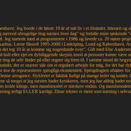
havn. Jeg boede i de første 19 år af mit liv i et frisindet, litterært o
 nærved ubrugelige ting næsten hver dag" og fortalte mine søskende "e
d. Jeg startede med at programmere i 1986 og lavede ca. 20 større proje
Aarhus. Læste filosofi 1995-2000 i Linköping, Lund og København. Ar
et tog 10 år at komme sig nogenlunde over". Gift med Else Andersen i
haft eller ejet en dybtliggende skepsis imod at personer kunne være aut
r ting de selv finder på eller regner sig frem til. I samme stund de begyn
tinkt, der er snarere tale om et regulært arbejde for mig, for det ha
e tror de repræsenterer sprogligt-eksistentielt. Sprogdragten afslører f
. Denne arrogance. Hykleriet er faktisk farligt på mange leder og kanter
e så meget at jeg næsten hader kynikeren, men jeg har aldrig hadet nog
edens kolde klinge, men mandsmodet er stærkere endnu. Og mandsmodets tro
mening ærligt ELLER kærligt. Disse tekster er ment som træning i selvsa