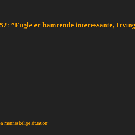
1952: ”Fugle er hamrende interessante, Irvin
en menneskelige situation”