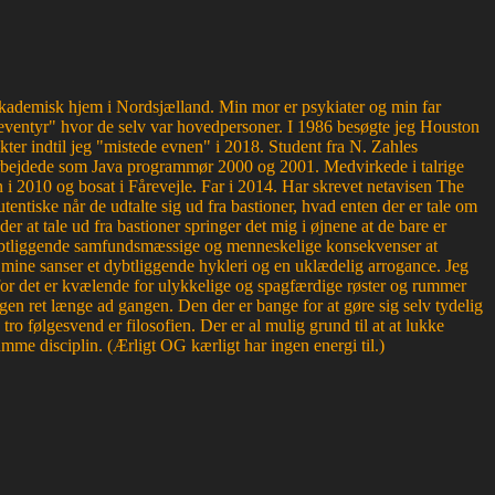
g akademisk hjem i Nordsjælland. Min mor er psykiater og min far
ventyr" hvor de selv var hovedpersoner. I 1986 besøgte jeg Houston
kter indtil jeg "mistede evnen" i 2018. Student fra N. Zahles
bejdede som Java programmør 2000 og 2001. Medvirkede i talrige
 2010 og bosat i Fårevejle. Far i 2014. Har skrevet netavisen The
entiske når de udtalte sig ud fra bastioner, hvad enten der er tale om
der at tale ud fra bastioner springer det mig i øjnene at de bare er
r dybtliggende samfundsmæssige og menneskelige konsekvenser at
or mine sanser et dybtliggende hykleri og en uklædelig arrogance. Jeg
, for det er kvælende for ulykkelige og spagfærdige røster og rummer
en ret længe ad gangen. Den der er bange for at gøre sig selv tydelig
 følgesvend er filosofien. Der er al mulig grund til at at lukke
mme disciplin. (Ærligt OG kærligt har ingen energi til.)