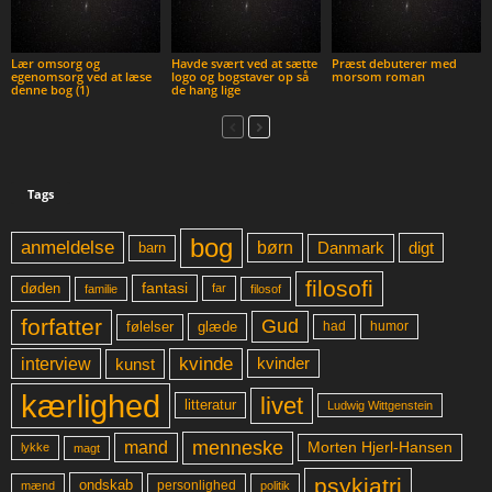
Lær omsorg og
Havde svært ved at sætte
Præst debuterer med
egenomsorg ved at læse
logo og bogstaver op så
morsom roman
denne bog (1)
de hang lige
Tags
bog
anmeldelse
børn
digt
Danmark
barn
filosofi
fantasi
døden
far
familie
filosof
forfatter
Gud
glæde
had
humor
følelser
kvinde
interview
kunst
kvinder
kærlighed
livet
litteratur
Ludwig Wittgenstein
menneske
mand
Morten Hjerl-Hansen
lykke
magt
psykiatri
ondskab
mænd
personlighed
politik