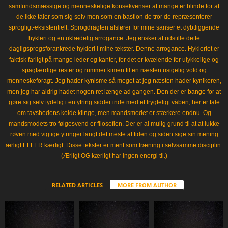
samfundsmæssige og menneskelige konsekvenser at mange er blinde for at
de ikke taler som sig selv men som en bastion de tror de repræsenterer
sprogligt-eksistentielt. Sprogdragten afslører for mine sanser et dybtliggende
hykleri og en uklædelig arrogance. Jeg ønsker at udstille dette
dagligsprogsforankrede hykleri i mine tekster. Denne arrogance. Hykleriet er
faktisk farligt på mange leder og kanter, for det er kvælende for ulykkelige og
spagfærdige røster og rummer kimen til en næsten usigelig vold og
menneskeforagt. Jeg hader kynisme så meget at jeg næsten hader kynikeren,
men jeg har aldrig hadet nogen ret længe ad gangen. Den der er bange for at
gøre sig selv tydelig i en ytring sidder inde med et frygteligt våben, her er tale
om tavshedens kolde klinge, men mandsmodet er stærkere endnu. Og
mandsmodets tro følgesvend er filosofien. Der er al mulig grund til at at lukke
røven med vigtige ytringer langt det meste af tiden og siden sige sin mening
ærligt ELLER kærligt. Disse tekster er ment som træning i selvsamme disciplin.
(Ærligt OG kærligt har ingen energi til.)
RELATED ARTICLES
MORE FROM AUTHOR