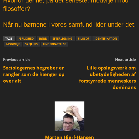
Hvorfor denne, på det seneste, modvilje imod
filosoffer?
Når nu børnene i vores samfund lider under det.
TAGS
ÆRLIGHED
BØRN
EFTERLIGNING
FILOSOF
IDENTIFIKATION
MODVILJE
SPEJLING
UNDERKASTELSE
Previous article
Next article
Sociologernes begreber er
Lille opslagsværk om
rangler som de hænger op
ubetydeligheden af
over alt
forstyrrede menneskers
dominans
Morten Hjerl-Hansen