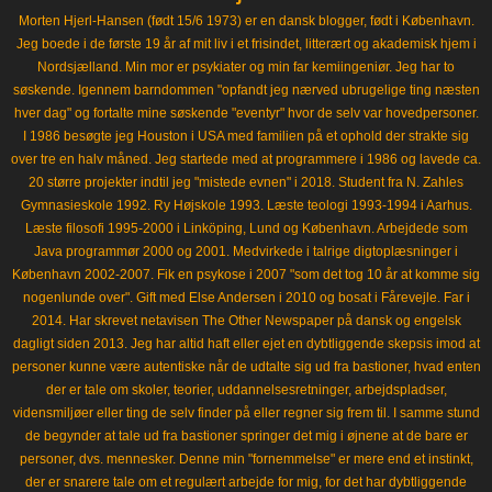
Morten Hjerl-Hansen (født 15/6 1973) er en dansk blogger, født i København.
Jeg boede i de første 19 år af mit liv i et frisindet, litterært og akademisk hjem i
Nordsjælland. Min mor er psykiater og min far kemiingeniør. Jeg har to
søskende. Igennem barndommen "opfandt jeg nærved ubrugelige ting næsten
hver dag" og fortalte mine søskende "eventyr" hvor de selv var hovedpersoner.
I 1986 besøgte jeg Houston i USA med familien på et ophold der strakte sig
over tre en halv måned. Jeg startede med at programmere i 1986 og lavede ca.
20 større projekter indtil jeg "mistede evnen" i 2018. Student fra N. Zahles
Gymnasieskole 1992. Ry Højskole 1993. Læste teologi 1993-1994 i Aarhus.
Læste filosofi 1995-2000 i Linköping, Lund og København. Arbejdede som
Java programmør 2000 og 2001. Medvirkede i talrige digtoplæsninger i
København 2002-2007. Fik en psykose i 2007 "som det tog 10 år at komme sig
nogenlunde over". Gift med Else Andersen i 2010 og bosat i Fårevejle. Far i
2014. Har skrevet netavisen The Other Newspaper på dansk og engelsk
dagligt siden 2013. Jeg har altid haft eller ejet en dybtliggende skepsis imod at
personer kunne være autentiske når de udtalte sig ud fra bastioner, hvad enten
der er tale om skoler, teorier, uddannelsesretninger, arbejdspladser,
vidensmiljøer eller ting de selv finder på eller regner sig frem til. I samme stund
de begynder at tale ud fra bastioner springer det mig i øjnene at de bare er
personer, dvs. mennesker. Denne min "fornemmelse" er mere end et instinkt,
der er snarere tale om et regulært arbejde for mig, for det har dybtliggende