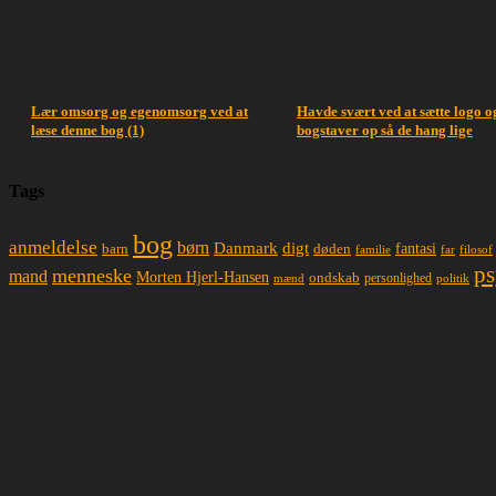
Lær omsorg og egenomsorg ved at
Havde svært ved at sætte logo o
læse denne bog (1)
bogstaver op så de hang lige
Tags
bog
anmeldelse
børn
Danmark
digt
døden
fantasi
barn
familie
far
filosof
ps
menneske
mand
Morten Hjerl-Hansen
ondskab
mænd
personlighed
politik