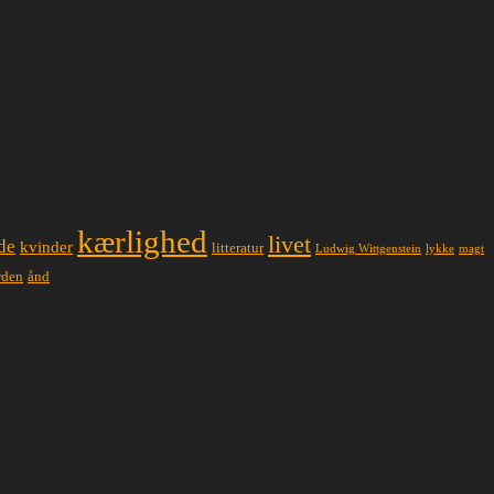
kærlighed
livet
de
kvinder
litteratur
lykke
magt
Ludwig Wittgenstein
ånd
rden