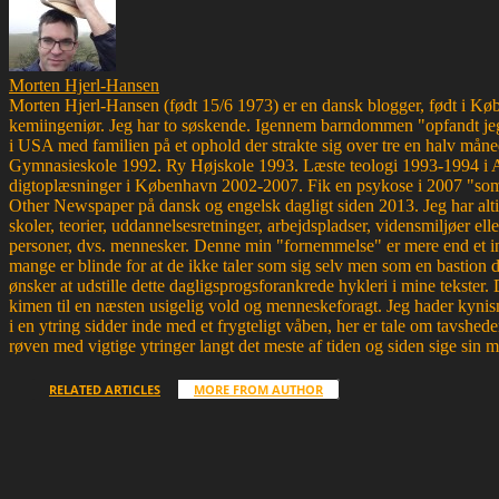
Morten Hjerl-Hansen
Morten Hjerl-Hansen (født 15/6 1973) er en dansk blogger, født i Køben
kemiingeniør. Jeg har to søskende. Igennem barndommen "opfandt jeg
i USA med familien på et ophold der strakte sig over tre en halv måne
Gymnasieskole 1992. Ry Højskole 1993. Læste teologi 1993-1994 i 
digtoplæsninger i København 2002-2007. Fik en psykose i 2007 "som d
Other Newspaper på dansk og engelsk dagligt siden 2013. Jeg har altid 
skoler, teorier, uddannelsesretninger, arbejdspladser, vidensmiljøer elle
personer, dvs. mennesker. Denne min "fornemmelse" er mere end et ins
mange er blinde for at de ikke taler som sig selv men som en bastion d
ønsker at udstille dette dagligsprogsforankrede hykleri i mine tekster
kimen til en næsten usigelig vold og menneskeforagt. Jeg hader kynism
i en ytring sidder inde med et frygteligt våben, her er tale om tavsh
røven med vigtige ytringer langt det meste af tiden og siden sige sin 
RELATED ARTICLES
MORE FROM AUTHOR