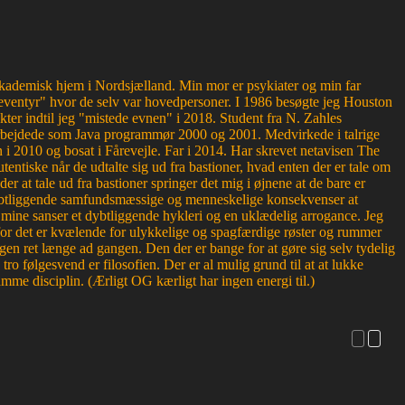
g akademisk hjem i Nordsjælland. Min mor er psykiater og min far
ventyr" hvor de selv var hovedpersoner. I 1986 besøgte jeg Houston
kter indtil jeg "mistede evnen" i 2018. Student fra N. Zahles
bejdede som Java programmør 2000 og 2001. Medvirkede i talrige
 2010 og bosat i Fårevejle. Far i 2014. Har skrevet netavisen The
entiske når de udtalte sig ud fra bastioner, hvad enten der er tale om
der at tale ud fra bastioner springer det mig i øjnene at de bare er
r dybtliggende samfundsmæssige og menneskelige konsekvenser at
or mine sanser et dybtliggende hykleri og en uklædelig arrogance. Jeg
, for det er kvælende for ulykkelige og spagfærdige røster og rummer
en ret længe ad gangen. Den der er bange for at gøre sig selv tydelig
 følgesvend er filosofien. Der er al mulig grund til at at lukke
mme disciplin. (Ærligt OG kærligt har ingen energi til.)