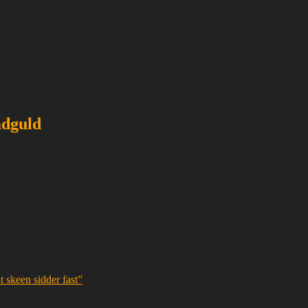
adguld
 skeen sidder fast”