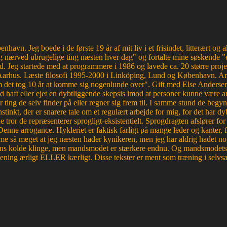
havn. Jeg boede i de første 19 år af mit liv i et frisindet, litterært o
 nærved ubrugelige ting næsten hver dag" og fortalte mine søskende "e
d. Jeg startede med at programmere i 1986 og lavede ca. 20 større proje
Aarhus. Læste filosofi 1995-2000 i Linköping, Lund og København. Ar
et tog 10 år at komme sig nogenlunde over". Gift med Else Andersen i
haft eller ejet en dybtliggende skepsis imod at personer kunne være aut
r ting de selv finder på eller regner sig frem til. I samme stund de begyn
tinkt, der er snarere tale om et regulært arbejde for mig, for det ha
e tror de repræsenterer sprogligt-eksistentielt. Sprogdragten afslører f
. Denne arrogance. Hykleriet er faktisk farligt på mange leder og kanter
e så meget at jeg næsten hader kynikeren, men jeg har aldrig hadet nog
edens kolde klinge, men mandsmodet er stærkere endnu. Og mandsmodets tro
mening ærligt ELLER kærligt. Disse tekster er ment som træning i selvsa