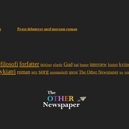
g
Præst debuterer med morsom roman
filosofi
forfatter
Gud
interview
kvin
kunst
glæde
følelser
had
humor
ykiatri
sorg
roman
sex
The Other Newspaper
sprog
spontanskrift
ve
tro