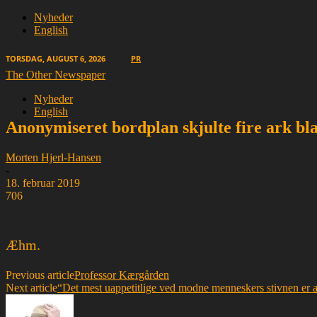
Nyheder
English
TORSDAG, AUGUST 6, 2026
PR
The Other Newspaper
Nyheder
English
Anonymiseret bordplan skjulte fire ark bl
Morten Hjerl-Hansen
-
18. februar 2019
706
Æhm.
Previous article
Professor Kærgården
Next article
“Det mest uappetitlige ved modne menneskers stivnen er at