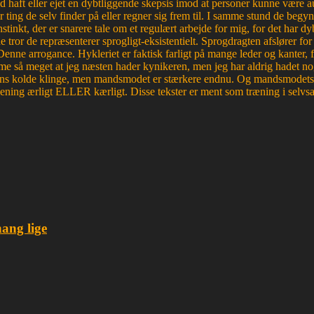
haft eller ejet en dybtliggende skepsis imod at personer kunne være aut
r ting de selv finder på eller regner sig frem til. I samme stund de begyn
tinkt, der er snarere tale om et regulært arbejde for mig, for det ha
e tror de repræsenterer sprogligt-eksistentielt. Sprogdragten afslører f
. Denne arrogance. Hykleriet er faktisk farligt på mange leder og kanter
e så meget at jeg næsten hader kynikeren, men jeg har aldrig hadet nog
edens kolde klinge, men mandsmodet er stærkere endnu. Og mandsmodets tro
mening ærligt ELLER kærligt. Disse tekster er ment som træning i selvsa
hang lige