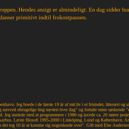
 kroppen. Hendes ansigt er almindeligt. En dag sidder hu
danser primitivt indtil frokostpausen.
havn. Jeg boede i de første 19 år af mit liv i et frisindet, litterært o
 nærved ubrugelige ting næsten hver dag" og fortalte mine søskende "e
d. Jeg startede med at programmere i 1986 og lavede ca. 20 større proje
Aarhus. Læste filosofi 1995-2000 i Linköping, Lund og København. Ar
et tog 10 år at komme sig nogenlunde over". Gift med Else Andersen i