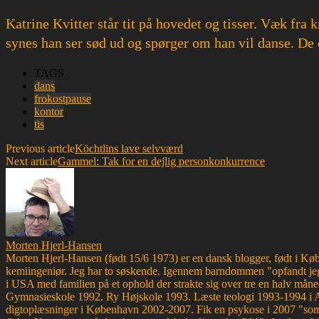
Katrine Kvitter står tit på hovedet og tisser. Væk fra
synes han ser sød ud og spørger om han vil danse. De 
TAGS
dans
frokostpause
kontor
tis
Previous article
Köchtlins lave selvværd
Next article
Gammel: Tak for en dejlig personkonkurrence
Morten Hjerl-Hansen
Morten Hjerl-Hansen (født 15/6 1973) er en dansk blogger, født i Køben
kemiingeniør. Jeg har to søskende. Igennem barndommen "opfandt jeg
i USA med familien på et ophold der strakte sig over tre en halv måne
Gymnasieskole 1992. Ry Højskole 1993. Læste teologi 1993-1994 i 
digtoplæsninger i København 2002-2007. Fik en psykose i 2007 "som d