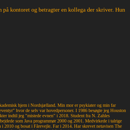
n på kontoret og betragter en kollega der skriver. Hun
g akademisk hjem i Nordsjælland. Min mor er psykiater og min far
ventyr" hvor de selv var hovedpersoner. I 1986 besøgte jeg Houston
kter indtil jeg "mistede evnen" i 2018. Student fra N. Zahles
bejdede som Java programmør 2000 og 2001. Medvirkede i talrige
 2010 og bosat i Fårevejle. Far i 2014. Har skrevet netavisen The