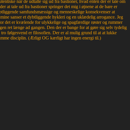
entiske når de udtalte sig ud fra bastioner, hvad enten der er tale om
der at tale ud fra bastioner springer det mig i øjnene at de bare er
r dybtliggende samfundsmæssige og menneskelige konsekvenser at
or mine sanser et dybtliggende hykleri og en uklædelig arrogance. Jeg
, for det er kvælende for ulykkelige og spagfærdige røster og rummer
en ret længe ad gangen. Den der er bange for at gøre sig selv tydelig
 følgesvend er filosofien. Der er al mulig grund til at at lukke
mme disciplin. (Ærligt OG kærligt har ingen energi til.)