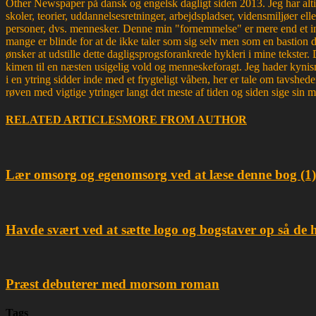
Other Newspaper på dansk og engelsk dagligt siden 2013. Jeg har altid 
skoler, teorier, uddannelsesretninger, arbejdspladser, vidensmiljøer elle
personer, dvs. mennesker. Denne min "fornemmelse" er mere end et ins
mange er blinde for at de ikke taler som sig selv men som en bastion d
ønsker at udstille dette dagligsprogsforankrede hykleri i mine tekster
kimen til en næsten usigelig vold og menneskeforagt. Jeg hader kynism
i en ytring sidder inde med et frygteligt våben, her er tale om tavsh
røven med vigtige ytringer langt det meste af tiden og siden sige sin 
RELATED ARTICLES
MORE FROM AUTHOR
Lær omsorg og egenomsorg ved at læse denne bog (1)
Havde svært ved at sætte logo og bogstaver op så de 
Præst debuterer med morsom roman
Tags