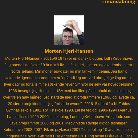
i mundåbning
Morten Hjerl-Hansen
Morten Hjerl-Hansen (født 15/6 1973) er en dansk blogger, født i København.
Jeg boede i de første 19 år af mit liv i et frisindet, litterært og akademisk hjem i
Nordsjælland. Min mor er psykiater og min far kemiingeniør. Jeg har to
søskende. Igennem barndommen "opfandt jeg nærved ubrugelige ting næsten
hver dag" og fortalte mine søskende "eventyr" hvor de selv var hovedpersoner.
I 1986 besøgte jeg Houston i USA med familien på et ophold der strakte sig
over tre en halv måned. Jeg startede med at programmere i 1986 og lavede ca.
20 større projekter indtil jeg "mistede evnen" i 2018. Student fra N. Zahles
Gymnasieskole 1992. Ry Højskole 1993. Læste teologi 1993-1994 i Aarhus.
Læste filosofi 1995-2000 i Linköping, Lund og København. Arbejdede som
Java programmør 2000 og 2001. Medvirkede i talrige digtoplæsninger i
København 2002-2007. Fik en psykose i 2007 "som det tog 10 år at komme sig
nogenlunde over". Gift med Else Andersen i 2010 og bosat i Fårevejle. Far i