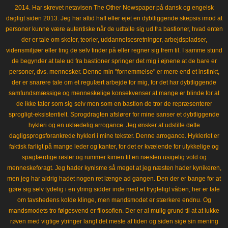
2014. Har skrevet netavisen The Other Newspaper på dansk og engelsk
dagligt siden 2013. Jeg har altid haft eller ejet en dybtliggende skepsis imod at
personer kunne være autentiske når de udtalte sig ud fra bastioner, hvad enten
der er tale om skoler, teorier, uddannelsesretninger, arbejdspladser,
vidensmiljøer eller ting de selv finder på eller regner sig frem til. I samme stund
de begynder at tale ud fra bastioner springer det mig i øjnene at de bare er
personer, dvs. mennesker. Denne min "fornemmelse" er mere end et instinkt,
der er snarere tale om et regulært arbejde for mig, for det har dybtliggende
samfundsmæssige og menneskelige konsekvenser at mange er blinde for at
de ikke taler som sig selv men som en bastion de tror de repræsenterer
sprogligt-eksistentielt. Sprogdragten afslører for mine sanser et dybtliggende
hykleri og en uklædelig arrogance. Jeg ønsker at udstille dette
dagligsprogsforankrede hykleri i mine tekster. Denne arrogance. Hykleriet er
faktisk farligt på mange leder og kanter, for det er kvælende for ulykkelige og
spagfærdige røster og rummer kimen til en næsten usigelig vold og
menneskeforagt. Jeg hader kynisme så meget at jeg næsten hader kynikeren,
men jeg har aldrig hadet nogen ret længe ad gangen. Den der er bange for at
gøre sig selv tydelig i en ytring sidder inde med et frygteligt våben, her er tale
om tavshedens kolde klinge, men mandsmodet er stærkere endnu. Og
mandsmodets tro følgesvend er filosofien. Der er al mulig grund til at at lukke
røven med vigtige ytringer langt det meste af tiden og siden sige sin mening