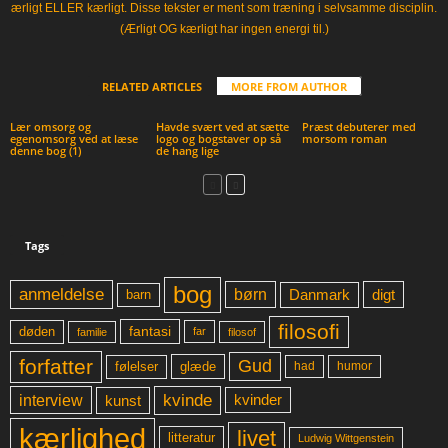
ærligt ELLER kærligt. Disse tekster er ment som træning i selvsamme disciplin.
(Ærligt OG kærligt har ingen energi til.)
RELATED ARTICLES
MORE FROM AUTHOR
Lær omsorg og
Havde svært ved at sætte
Præst debuterer med
egenomsorg ved at læse
logo og bogstaver op så
morsom roman
denne bog (1)
de hang lige
Tags
bog
anmeldelse
børn
digt
Danmark
barn
filosofi
fantasi
døden
far
familie
filosof
forfatter
Gud
glæde
had
humor
følelser
kvinde
interview
kunst
kvinder
kærlighed
livet
litteratur
Ludwig Wittgenstein