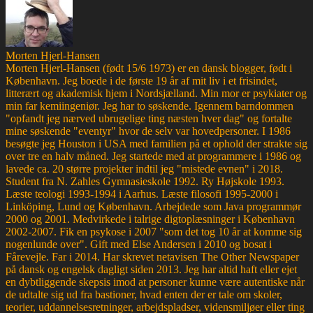
Morten Hjerl-Hansen
Morten Hjerl-Hansen (født 15/6 1973) er en dansk blogger, født i
København. Jeg boede i de første 19 år af mit liv i et frisindet,
litterært og akademisk hjem i Nordsjælland. Min mor er psykiater og
min far kemiingeniør. Jeg har to søskende. Igennem barndommen
"opfandt jeg nærved ubrugelige ting næsten hver dag" og fortalte
mine søskende "eventyr" hvor de selv var hovedpersoner. I 1986
besøgte jeg Houston i USA med familien på et ophold der strakte sig
over tre en halv måned. Jeg startede med at programmere i 1986 og
lavede ca. 20 større projekter indtil jeg "mistede evnen" i 2018.
Student fra N. Zahles Gymnasieskole 1992. Ry Højskole 1993.
Læste teologi 1993-1994 i Aarhus. Læste filosofi 1995-2000 i
Linköping, Lund og København. Arbejdede som Java programmør
2000 og 2001. Medvirkede i talrige digtoplæsninger i København
2002-2007. Fik en psykose i 2007 "som det tog 10 år at komme sig
nogenlunde over". Gift med Else Andersen i 2010 og bosat i
Fårevejle. Far i 2014. Har skrevet netavisen The Other Newspaper
på dansk og engelsk dagligt siden 2013. Jeg har altid haft eller ejet
en dybtliggende skepsis imod at personer kunne være autentiske når
de udtalte sig ud fra bastioner, hvad enten der er tale om skoler,
teorier, uddannelsesretninger, arbejdspladser, vidensmiljøer eller ting