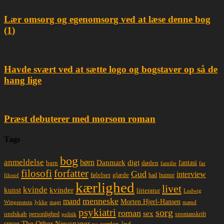
Lær omsorg og egenomsorg ved at læse denne bog
(1)
Havde svært ved at sætte logo og bogstaver op så de
hang lige
Præst debuterer med morsom roman
Tags
bog
anmeldelse
børn
Danmark
digt
døden
fantasi
barn
familie
far
filosofi
forfatter
Gud
interview
glæde
følelser
had
humor
filosof
kærlighed
livet
kvinde
kunst
kvinder
litteratur
Ludwig
menneske
mand
Morten Hjerl-Hansen
lykke
magt
mænd
Wittgenstein
psykiatri
sorg
roman
sex
ondskab
spontanskrift
personlighed
politik
The Other Newspaper
sprog
ånd