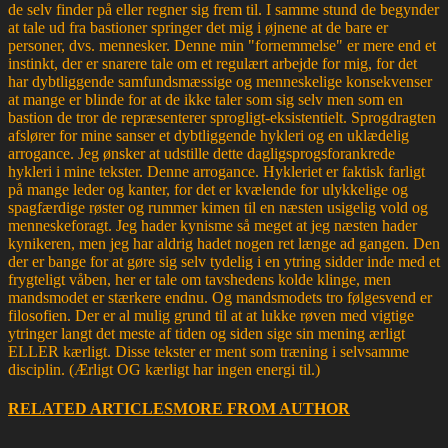
de selv finder på eller regner sig frem til. I samme stund de begynder
at tale ud fra bastioner springer det mig i øjnene at de bare er
personer, dvs. mennesker. Denne min "fornemmelse" er mere end et
instinkt, der er snarere tale om et regulært arbejde for mig, for det
har dybtliggende samfundsmæssige og menneskelige konsekvenser
at mange er blinde for at de ikke taler som sig selv men som en
bastion de tror de repræsenterer sprogligt-eksistentielt. Sprogdragten
afslører for mine sanser et dybtliggende hykleri og en uklædelig
arrogance. Jeg ønsker at udstille dette dagligsprogsforankrede
hykleri i mine tekster. Denne arrogance. Hykleriet er faktisk farligt
på mange leder og kanter, for det er kvælende for ulykkelige og
spagfærdige røster og rummer kimen til en næsten usigelig vold og
menneskeforagt. Jeg hader kynisme så meget at jeg næsten hader
kynikeren, men jeg har aldrig hadet nogen ret længe ad gangen. Den
der er bange for at gøre sig selv tydelig i en ytring sidder inde med et
frygteligt våben, her er tale om tavshedens kolde klinge, men
mandsmodet er stærkere endnu. Og mandsmodets tro følgesvend er
filosofien. Der er al mulig grund til at at lukke røven med vigtige
ytringer langt det meste af tiden og siden sige sin mening ærligt
ELLER kærligt. Disse tekster er ment som træning i selvsamme
disciplin. (Ærligt OG kærligt har ingen energi til.)
RELATED ARTICLES
MORE FROM AUTHOR