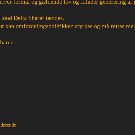
river formål og gældende lov og tillader generering af
n Hood Delta Sharer tændes.
t kan omfordelingspolitikken styrkes og målrettes mere
harer.
 udseende