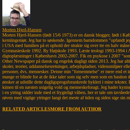
Morten Hjerl-Hansen
Morten Hjerl-Hansen (født 15/6 1973) er en dansk blogger, født i Køben
kemiingeniør. Jeg har to søskende. Igennem barndommen "opfandt jeg
i USA med familien på et ophold der strakte sig over tre en halv måne
Gymnasieskole 1992. Ry Højskole 1993. Læste teologi 1993-1994 i 
digtoplæsninger i København 2002-2007. Fik en psykose i 2007 "som d
Other Newspaper på dansk og engelsk dagligt siden 2013. Jeg har altid 
skoler, teorier, uddannelsesretninger, arbejdspladser, vidensmiljøer elle
personer, dvs. mennesker. Denne min "fornemmelse" er mere end et ins
mange er blinde for at de ikke taler som sig selv men som en bastion d
ønsker at udstille dette dagligsprogsforankrede hykleri i mine tekster
kimen til en næsten usigelig vold og menneskeforagt. Jeg hader kynism
i en ytring sidder inde med et frygteligt våben, her er tale om tavsh
røven med vigtige ytringer langt det meste af tiden og siden sige sin 
RELATED ARTICLES
MORE FROM AUTHOR