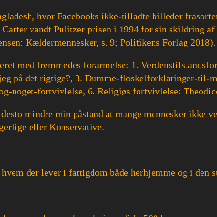
gladesh, hvor Facebooks ikke-tilladte billeder frasort
arter vandt Pulitzer prisen i 1994 for sin skildring a
Jensen: Kældermennesker, s. 9; Politikens Forlag 2018).
nteret med fremmedes forarmelse: 1. Verdenstilstandsfor
 jeg på det rigtige?, 3. Dumme-floskelforklaringer-til-m
dog-noget-fortvivlelse, 6. Religiøs fortvivlelse: Theodi
ke desto mindre min påstand at mange mennesker ikke ve
erlige eller Konservative.
 hvem der lever i fattigdom både herhjemme og i den st