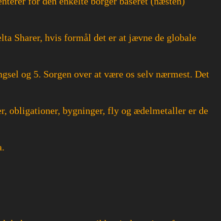
nterer for den enkelte borger baseret (næsten)
lta Sharer, hvis formål det er at jævne de globale
ængsel og 5. Sorgen over at være os selv nærmest. Det
r, obligationer, bygninger, fly og ædelmetaller er de
a.