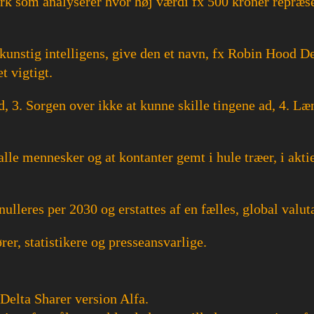
rk som analyserer hvor høj værdi fx 500 kroner repræse
 kunstig intelligens, give den et navn, fx Robin Hood De
t vigtigt.
d, 3. Sorgen over ikke at kunne skille tingene ad, 4. L
lle mennesker og at kontanter gemt i hule træer, i aktie
ulleres per 2030 og erstattes af en fælles, global valut
er, statistikere og presseansvarlige.
Delta Sharer version Alfa.