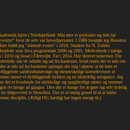
g akademisk hjem i Nordsjælland. Min mor er psykiater og min far
ventyr" hvor de selv var hovedpersoner. I 1986 besøgte jeg Houston
kter indtil jeg "mistede evnen" i 2018. Student fra N. Zahles
bejdede som Java programmør 2000 og 2001. Medvirkede i talrige
 2010 og bosat i Fårevejle. Far i 2014. Har skrevet netavisen The
entiske når de udtalte sig ud fra bastioner, hvad enten der er tale om
der at tale ud fra bastioner springer det mig i øjnene at de bare er
r dybtliggende samfundsmæssige og menneskelige konsekvenser at
or mine sanser et dybtliggende hykleri og en uklædelig arrogance. Jeg
, for det er kvælende for ulykkelige og spagfærdige røster og rummer
en ret længe ad gangen. Den der er bange for at gøre sig selv tydelig
 følgesvend er filosofien. Der er al mulig grund til at at lukke
mme disciplin. (Ærligt OG kærligt har ingen energi til.)