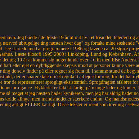
havn. Jeg boede i de første 19 år af mit liv i et frisindet, litterært o
 nærved ubrugelige ting næsten hver dag" og fortalte mine søskende "e
d. Jeg startede med at programmere i 1986 og lavede ca. 20 større proje
Aarhus. Læste filosofi 1995-2000 i Linköping, Lund og København. Ar
et tog 10 år at komme sig nogenlunde over". Gift med Else Andersen i
haft eller ejet en dybtliggende skepsis imod at personer kunne være aut
r ting de selv finder på eller regner sig frem til. I samme stund de begyn
tinkt, der er snarere tale om et regulært arbejde for mig, for det ha
e tror de repræsenterer sprogligt-eksistentielt. Sprogdragten afslører f
. Denne arrogance. Hykleriet er faktisk farligt på mange leder og kanter
e så meget at jeg næsten hader kynikeren, men jeg har aldrig hadet nog
edens kolde klinge, men mandsmodet er stærkere endnu. Og mandsmodets tro
mening ærligt ELLER kærligt. Disse tekster er ment som træning i selvsa