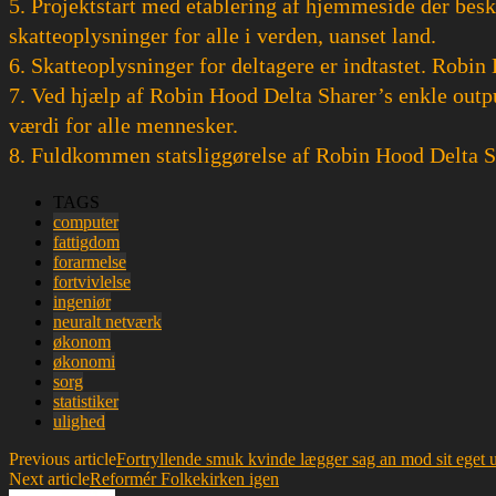
5. Projektstart med etablering af hjemmeside der besk
skatteoplysninger for alle i verden, uanset land.
6. Skatteoplysninger for deltagere er indtastet. Robi
7. Ved hjælp af Robin Hood Delta Sharer’s enkle outpu
værdi for alle mennesker.
8. Fuldkommen statsliggørelse af Robin Hood Delta S
TAGS
computer
fattigdom
forarmelse
fortvivlelse
ingeniør
neuralt netværk
økonom
økonomi
sorg
statistiker
ulighed
Previous article
Fortryllende smuk kvinde lægger sag an mod sit eget
Next article
Reformér Folkekirken igen