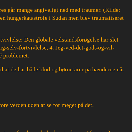
eres går mange angiveligt ned med traumer. (Kilde:
f en hungerkatastrofe i Sudan men blev traumatiseret
tvivlelse: Den globale velstandsforøgelse har slet
ig-selv-fortvivlelse, 4. Jeg-ved-det-godt-og-vil-
cé problemet.
d at de har både blod og børnetårer på hænderne når
ore verden uden at se for meget på det.