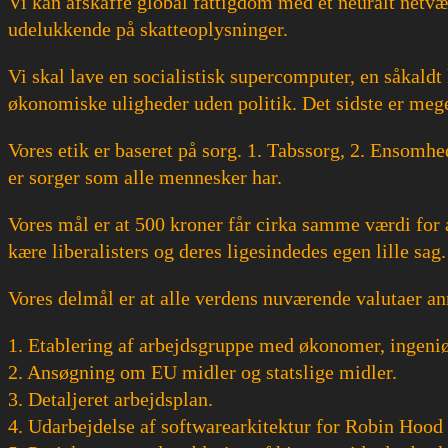
Vi kan afskaffe global fattigdom med et neuralt netvæ
udelukkende på skatteoplysninger.
Vi skal lave en socialistisk supercomputer, en såkaldt
økonomiske uligheder uden politik. Det sidste er mege
Vores etik er baseret på sorg. 1. Tabssorg, 2. Ensomhe
er sorger som alle mennesker har.
Vores mål er at 500 kroner får cirka samme værdi for a
kære liberalisters og deres ligesindedes egen lille sag.
Vores delmål er at alle verdens nuværende valutaer ann
1. Etablering af arbejdsgruppe med økonomer, ingeniør
2. Ansøgning om EU midler og statslige midler.
3. Detaljeret arbejdsplan.
4. Udarbejdelse af softwarearkitektur for Robin Hood 