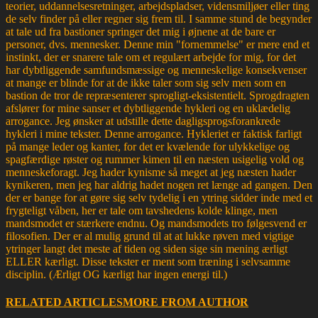
teorier, uddannelsesretninger, arbejdspladser, vidensmiljøer eller ting
de selv finder på eller regner sig frem til. I samme stund de begynder
at tale ud fra bastioner springer det mig i øjnene at de bare er
personer, dvs. mennesker. Denne min "fornemmelse" er mere end et
instinkt, der er snarere tale om et regulært arbejde for mig, for det
har dybtliggende samfundsmæssige og menneskelige konsekvenser
at mange er blinde for at de ikke taler som sig selv men som en
bastion de tror de repræsenterer sprogligt-eksistentielt. Sprogdragten
afslører for mine sanser et dybtliggende hykleri og en uklædelig
arrogance. Jeg ønsker at udstille dette dagligsprogsforankrede
hykleri i mine tekster. Denne arrogance. Hykleriet er faktisk farligt
på mange leder og kanter, for det er kvælende for ulykkelige og
spagfærdige røster og rummer kimen til en næsten usigelig vold og
menneskeforagt. Jeg hader kynisme så meget at jeg næsten hader
kynikeren, men jeg har aldrig hadet nogen ret længe ad gangen. Den
der er bange for at gøre sig selv tydelig i en ytring sidder inde med et
frygteligt våben, her er tale om tavshedens kolde klinge, men
mandsmodet er stærkere endnu. Og mandsmodets tro følgesvend er
filosofien. Der er al mulig grund til at at lukke røven med vigtige
ytringer langt det meste af tiden og siden sige sin mening ærligt
ELLER kærligt. Disse tekster er ment som træning i selvsamme
disciplin. (Ærligt OG kærligt har ingen energi til.)
RELATED ARTICLES
MORE FROM AUTHOR