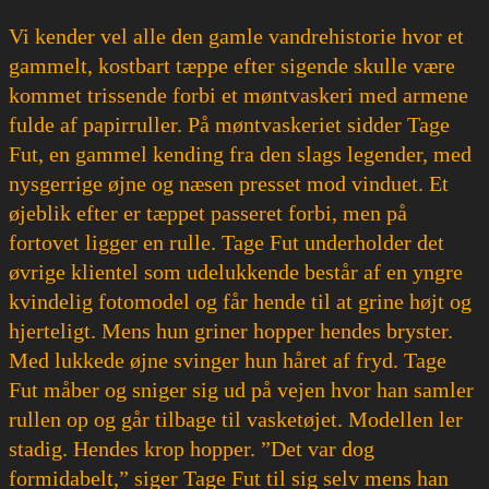
Vi kender vel alle den gamle vandrehistorie hvor et
gammelt, kostbart tæppe efter sigende skulle være
kommet trissende forbi et møntvaskeri med armene
fulde af papirruller. På møntvaskeriet sidder Tage
Fut, en gammel kending fra den slags legender, med
nysgerrige øjne og næsen presset mod vinduet. Et
øjeblik efter er tæppet passeret forbi, men på
fortovet ligger en rulle. Tage Fut underholder det
øvrige klientel som udelukkende består af en yngre
kvindelig fotomodel og får hende til at grine højt og
hjerteligt. Mens hun griner hopper hendes bryster.
Med lukkede øjne svinger hun håret af fryd. Tage
Fut måber og sniger sig ud på vejen hvor han samler
rullen op og går tilbage til vasketøjet. Modellen ler
stadig. Hendes krop hopper. ”Det var dog
formidabelt,” siger Tage Fut til sig selv mens han