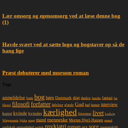
Lær omsorg og egenomsorg ved at læse denne bog
(1)
Havde svært ved at sætte logo og bogstaver op så de
hang lige
Præst debuterer med morsom roman
Tags
bog
anmeldelse
børn
Danmark
digt
døden
fantasi
barn
familie
far
filosofi
forfatter
Gud
interview
glæde
følelser
had
humor
filosof
kærlighed
livet
kvinde
kunst
kvinder
litteratur
Ludwig
menneske
mand
Morten Hjerl-Hansen
lykke
magt
mænd
Wittgenstein
psykiatri
sorg
roman
sex
ondskab
spontanskrift
personlighed
politik