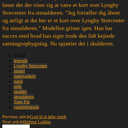
læser det der viser sig at være et kort over Lyngby
Storcenter fra stenalderen. ”Jeg fortæller dig åbent
og ærligt at det her er et kort over Lyngby Storcenter
fra stenalderen.” Modellen griner igen. Han har
succes med hvad han siger trods den lidt kejtede
sætningsopbygning. Nu spjætter det i skulderen.
TAGS
legende
Lyngby Storcenter
model
møntvaskeri
papir
rulle
skulder
stenalderen
Tage Fut
vandrehistorie
Previous article
God til at løbe rundt
Next article
Helmut Laddas