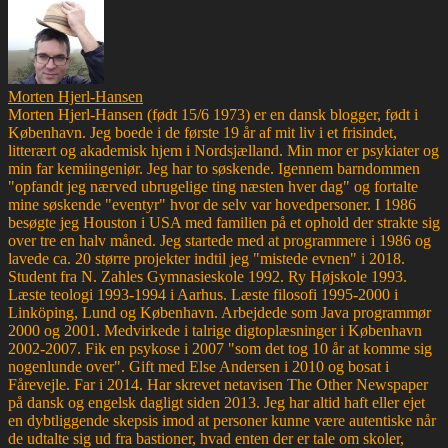
Morten Hjerl-Hansen
Morten Hjerl-Hansen (født 15/6 1973) er en dansk blogger, født i
København. Jeg boede i de første 19 år af mit liv i et frisindet,
litterært og akademisk hjem i Nordsjælland. Min mor er psykiater og
min far kemiingeniør. Jeg har to søskende. Igennem barndommen
"opfandt jeg nærved ubrugelige ting næsten hver dag" og fortalte
mine søskende "eventyr" hvor de selv var hovedpersoner. I 1986
besøgte jeg Houston i USA med familien på et ophold der strakte sig
over tre en halv måned. Jeg startede med at programmere i 1986 og
lavede ca. 20 større projekter indtil jeg "mistede evnen" i 2018.
Student fra N. Zahles Gymnasieskole 1992. Ry Højskole 1993.
Læste teologi 1993-1994 i Aarhus. Læste filosofi 1995-2000 i
Linköping, Lund og København. Arbejdede som Java programmør
2000 og 2001. Medvirkede i talrige digtoplæsninger i København
2002-2007. Fik en psykose i 2007 "som det tog 10 år at komme sig
nogenlunde over". Gift med Else Andersen i 2010 og bosat i
Fårevejle. Far i 2014. Har skrevet netavisen The Other Newspaper
på dansk og engelsk dagligt siden 2013. Jeg har altid haft eller ejet
en dybtliggende skepsis imod at personer kunne være autentiske når
de udtalte sig ud fra bastioner, hvad enten der er tale om skoler,