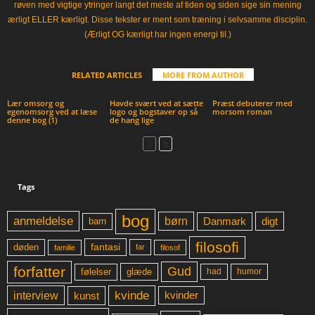
røven med vigtige ytringer langt det meste af tiden og siden sige sin mening
ærligt ELLER kærligt. Disse tekster er ment som træning i selvsamme disciplin.
(Ærligt OG kærligt har ingen energi til.)
RELATED ARTICLES
MORE FROM AUTHOR
Lær omsorg og
Havde svært ved at sætte
Præst debuterer med
egenomsorg ved at læse
logo og bogstaver op så
morsom roman
denne bog (1)
de hang lige
Tags
bog
anmeldelse
børn
digt
Danmark
barn
filosofi
fantasi
døden
far
familie
filosof
forfatter
Gud
glæde
had
humor
følelser
kvinde
interview
kunst
kvinder