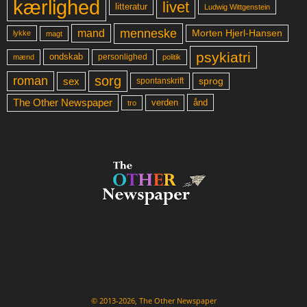
kærlighed
livet
litteratur
Ludwig Wittgenstein
menneske
mand
Morten Hjerl-Hansen
lykke
magt
psykiatri
ondskab
mænd
personlighed
politik
sorg
roman
sex
sprog
spontanskrift
The Other Newspaper
ånd
verden
tro
© 2013-2026, The Other Newspaper