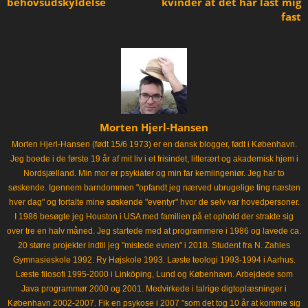
behovsudskyldelse
kvinder at det har låst mig
fast
Morten Hjerl-Hansen
Morten Hjerl-Hansen (født 15/6 1973) er en dansk blogger, født i København.
Jeg boede i de første 19 år af mit liv i et frisindet, litterært og akademisk hjem i
Nordsjælland. Min mor er psykiater og min far kemiingeniør. Jeg har to
søskende. Igennem barndommen "opfandt jeg nærved ubrugelige ting næsten
hver dag" og fortalte mine søskende "eventyr" hvor de selv var hovedpersoner.
I 1986 besøgte jeg Houston i USA med familien på et ophold der strakte sig
over tre en halv måned. Jeg startede med at programmere i 1986 og lavede ca.
20 større projekter indtil jeg "mistede evnen" i 2018. Student fra N. Zahles
Gymnasieskole 1992. Ry Højskole 1993. Læste teologi 1993-1994 i Aarhus.
Læste filosofi 1995-2000 i Linköping, Lund og København. Arbejdede som
Java programmør 2000 og 2001. Medvirkede i talrige digtoplæsninger i
København 2002-2007. Fik en psykose i 2007 "som det tog 10 år at komme sig