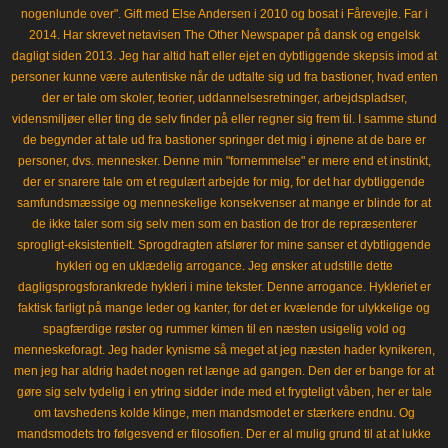
nogenlunde over". Gift med Else Andersen i 2010 og bosat i Fårevejle. Far i
2014. Har skrevet netavisen The Other Newspaper på dansk og engelsk
dagligt siden 2013. Jeg har altid haft eller ejet en dybtliggende skepsis imod at
personer kunne være autentiske når de udtalte sig ud fra bastioner, hvad enten
der er tale om skoler, teorier, uddannelsesretninger, arbejdspladser,
vidensmiljøer eller ting de selv finder på eller regner sig frem til. I samme stund
de begynder at tale ud fra bastioner springer det mig i øjnene at de bare er
personer, dvs. mennesker. Denne min "fornemmelse" er mere end et instinkt,
der er snarere tale om et regulært arbejde for mig, for det har dybtliggende
samfundsmæssige og menneskelige konsekvenser at mange er blinde for at
de ikke taler som sig selv men som en bastion de tror de repræsenterer
sprogligt-eksistentielt. Sprogdragten afslører for mine sanser et dybtliggende
hykleri og en uklædelig arrogance. Jeg ønsker at udstille dette
dagligsprogsforankrede hykleri i mine tekster. Denne arrogance. Hykleriet er
faktisk farligt på mange leder og kanter, for det er kvælende for ulykkelige og
spagfærdige røster og rummer kimen til en næsten usigelig vold og
menneskeforagt. Jeg hader kynisme så meget at jeg næsten hader kynikeren,
men jeg har aldrig hadet nogen ret længe ad gangen. Den der er bange for at
gøre sig selv tydelig i en ytring sidder inde med et frygteligt våben, her er tale
om tavshedens kolde klinge, men mandsmodet er stærkere endnu. Og
mandsmodets tro følgesvend er filosofien. Der er al mulig grund til at at lukke