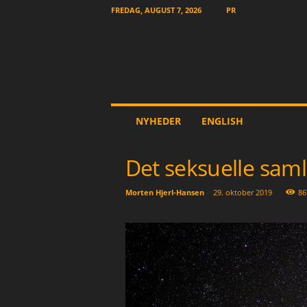
FREDAG, AUGUST 7, 2026
PR
T
NYHEDER
ENGLISH
h
e
O
Det seksuelle saml
t
h
Morten Hjerl-Hansen
-
29. oktober 2019
86
e
r
N
e
w
s
p
a