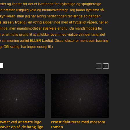
leder og kanter, for det er kvælende for ulykkelige og spagfærdige
 en næsten usigelig vold og menneskeforagt. Jeg hader kynisme så
kynikeren, men jeg har aldrig hadet nogen ret længe ad gangen.
 sig selv tydelig i en ytring sidder inde med et frygteligt våben, her er
klinge, men mandsmodet er stærkere endnu. Og mandsmodets tro
 er al mulig grund til at at lukke røven med vigtige ytringer langt det
e sin mening ærligt ELLER kærligt. Disse tekster er ment som træning
gt OG kærligt har ingen energi til.)
vært ved at sætte logo
Præst debuterer med morsom
taver op så de hang lige
roman