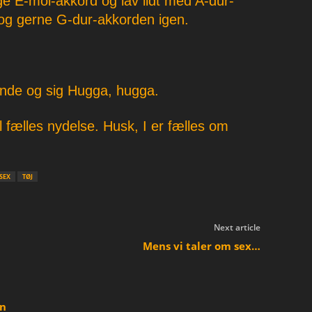
e E-mol-akkord og lav lidt med A-dur-
skrue
og gerne G-dur-akkorden igen.
op
eller
ned
nde og sig Hugga, hugga.
for
lyden.
l fælles nydelse. Husk, I er fælles om
SEX
TØJ
Next article
Mens vi taler om sex…
en