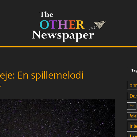
Tag
eje: En spillemelodi
an
7
Da
far
føle
int