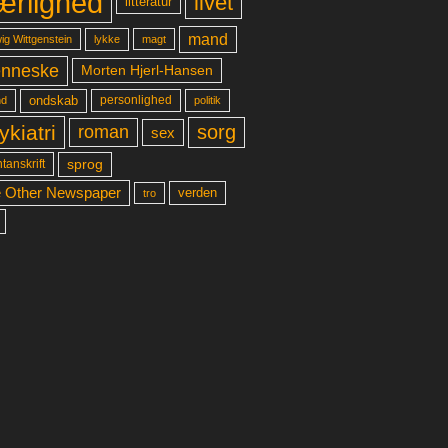
ærlighed
livet
litteratur
mand
lykke
ig Wittgenstein
magt
nneske
Morten Hjerl-Hansen
ondskab
d
personlighed
politik
ykiatri
sorg
roman
sex
sprog
tanskrift
 Other Newspaper
verden
tro