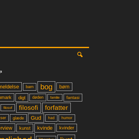
s
bog
meldelse
børn
barn
digt
fantasi
nmark
døden
familie
filosofi
forfatter
filosof
Gud
glæde
had
humor
lser
kvinde
erview
kunst
kvinder