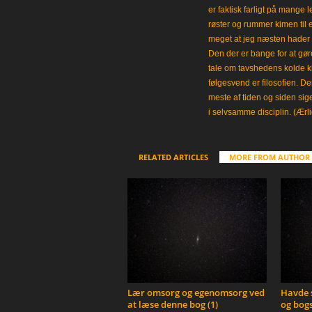
er faktisk farligt på mange 
røster og rummer kimen til
meget at jeg næsten hader 
Den der er bange for at gøre
tale om tavshedens kolde 
følgesvend er filosofien. Der
meste af tiden og siden sig
i selvsamme disciplin. (Ærli
RELATED ARTICLES
MORE FROM AUTHOR
Lær omsorg og egenomsorg ved
Havde s
at læse denne bog (1)
og bogs