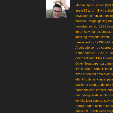
Morten Hjerl-Hansen (født 
første 19 år af mit liv i et 
psykiater og min far kemii
nærved ubrugelige ting næst
hovedpersoner. I 1986 besø
tre en halv måned. Jeg star
indtil jeg "mistede evnen" 
Læste teologi 1993-1994 i 
Arbejdede som Java progra
København 2002-2007. Fik 
over". Gift med Else Anders
Other Newspaper på dansk og
dybtliggende skepsis imod a
hvad enten der er tale om s
eller ting de selv finder på 
bastioner springer det mig 
"fornemmelse" er mere end et
har dybtliggende samfunds
de ikke taler som sig selv m
Sprogdragten afslører for m
ønsker at udstille dette da