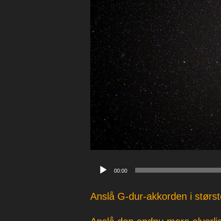
p
e
r
Lydafspiller
00:00
Anslå G-dur-akkorden i størst