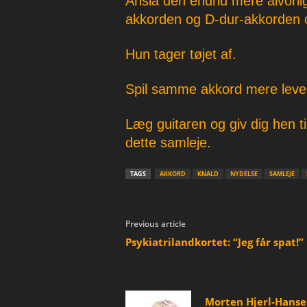
Anslå den endnu mere alvorlig
akkorden og D-dur-akkorden 
Hun tager tøjet af.
Spil samme akkord mere leve
Læg guitaren og giv dig hen ti
dette samleje.
TAGS
AKKORD
KNALD
NYDELSE
SAMLEJE
Previous article
Psykiatrilandkortet: “Jeg får spat!”
Morten Hjerl-Hans