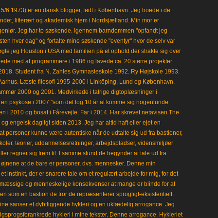
15/6 1973) er en dansk blogger, født i København. Jeg boede i de
frisindet, litterært og akademisk hjem i Nordsjælland. Min mor er
ngeniør. Jeg har to søskende. Igennem barndommen "opfandt jeg
en hver dag" og fortalte mine søskende "eventyr" hvor de selv var
gte jeg Houston i USA med familien på et ophold der strakte sig over
tede med at programmere i 1986 og lavede ca. 20 større projekter
i 2018. Student fra N. Zahles Gymnasieskole 1992. Ry Højskole 1993.
Aarhus. Læste filosofi 1995-2000 i Linköping, Lund og København.
mmør 2000 og 2001. Medvirkede i talrige digtoplæsninger i
en psykose i 2007 "som det tog 10 år at komme sig nogenlunde
en i 2010 og bosat i Fårevejle. Far i 2014. Har skrevet netavisen The
 engelsk dagligt siden 2013. Jeg har altid haft eller ejet en
t personer kunne være autentiske når de udtalte sig ud fra bastioner,
koler, teorier, uddannelsesretninger, arbejdspladser, vidensmiljøer
eller regner sig frem til. I samme stund de begynder at tale ud fra
i øjnene at de bare er personer, dvs. mennesker. Denne min
 instinkt, der er snarere tale om et regulært arbejde for mig, for det
mæssige og menneskelige konsekvenser at mange er blinde for at
en som en bastion de tror de repræsenterer sprogligt-eksistentielt.
ine sanser et dybtliggende hykleri og en uklædelig arrogance. Jeg
gligsprogsforankrede hykleri i mine tekster. Denne arrogance. Hykleriet