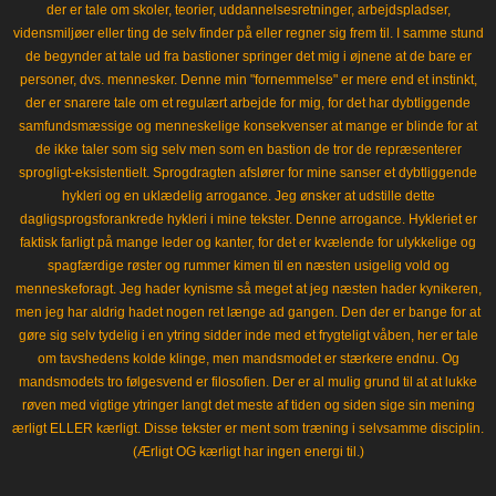
der er tale om skoler, teorier, uddannelsesretninger, arbejdspladser,
vidensmiljøer eller ting de selv finder på eller regner sig frem til. I samme stund
de begynder at tale ud fra bastioner springer det mig i øjnene at de bare er
personer, dvs. mennesker. Denne min "fornemmelse" er mere end et instinkt,
der er snarere tale om et regulært arbejde for mig, for det har dybtliggende
samfundsmæssige og menneskelige konsekvenser at mange er blinde for at
de ikke taler som sig selv men som en bastion de tror de repræsenterer
sprogligt-eksistentielt. Sprogdragten afslører for mine sanser et dybtliggende
hykleri og en uklædelig arrogance. Jeg ønsker at udstille dette
dagligsprogsforankrede hykleri i mine tekster. Denne arrogance. Hykleriet er
faktisk farligt på mange leder og kanter, for det er kvælende for ulykkelige og
spagfærdige røster og rummer kimen til en næsten usigelig vold og
menneskeforagt. Jeg hader kynisme så meget at jeg næsten hader kynikeren,
men jeg har aldrig hadet nogen ret længe ad gangen. Den der er bange for at
gøre sig selv tydelig i en ytring sidder inde med et frygteligt våben, her er tale
om tavshedens kolde klinge, men mandsmodet er stærkere endnu. Og
mandsmodets tro følgesvend er filosofien. Der er al mulig grund til at at lukke
røven med vigtige ytringer langt det meste af tiden og siden sige sin mening
ærligt ELLER kærligt. Disse tekster er ment som træning i selvsamme disciplin.
(Ærligt OG kærligt har ingen energi til.)