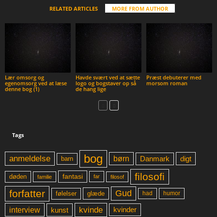
RELATED ARTICLES
MORE FROM AUTHOR
Lær omsorg og
Havde svært ved at sætte
Præst debuterer med
egenomsorg ved at læse
logo og bogstaver op så
morsom roman
denne bog (1)
de hang lige
Tags
bog
anmeldelse
børn
digt
Danmark
barn
filosofi
fantasi
døden
far
familie
filosof
forfatter
Gud
glæde
had
humor
følelser
kvinde
interview
kunst
kvinder