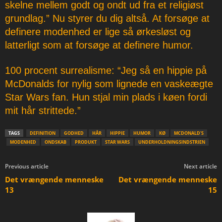
skelne mellem godt og ondt ud fra et religiøst
grundlag.” Nu styrer du dig altså. At forsøge at
definere modenhed er lige så ørkesløst og
latterligt som at forsøge at definere humor.
100 procent surrealisme: “Jeg så en hippie på
McDonalds for nylig som lignede en vaskeægte
Star Wars fan. Hun stjal min plads i køen fordi
mit hår strittede.”
TAGS
DEFINITION
GODHED
HÅR
HIPPIE
HUMOR
KØ
MCDONALD'S
MODENHED
ONDSKAB
PRODUKT
STAR WARS
UNDERHOLDNINGSINDSTRIEN
Previous article
Next article
Det vrængende menneske
Det vrængende menneske
13
15