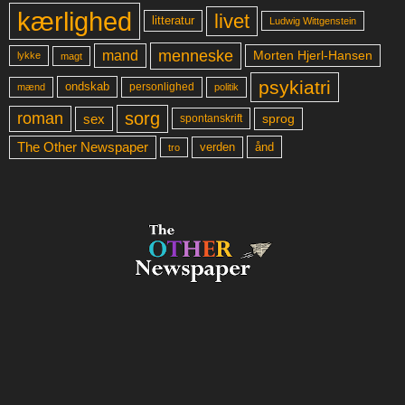
kærlighed
livet
litteratur
Ludwig Wittgenstein
menneske
mand
Morten Hjerl-Hansen
lykke
magt
psykiatri
ondskab
mænd
personlighed
politik
sorg
roman
sex
sprog
spontanskrift
The Other Newspaper
ånd
verden
tro