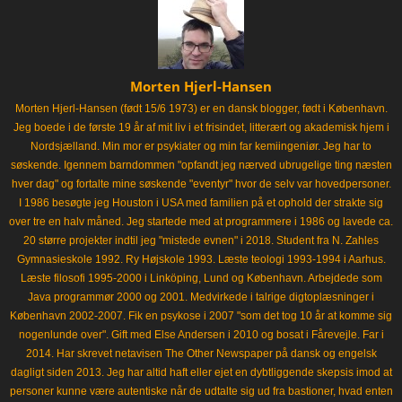
Morten Hjerl-Hansen
Morten Hjerl-Hansen (født 15/6 1973) er en dansk blogger, født i København.
Jeg boede i de første 19 år af mit liv i et frisindet, litterært og akademisk hjem i
Nordsjælland. Min mor er psykiater og min far kemiingeniør. Jeg har to
søskende. Igennem barndommen "opfandt jeg nærved ubrugelige ting næsten
hver dag" og fortalte mine søskende "eventyr" hvor de selv var hovedpersoner.
I 1986 besøgte jeg Houston i USA med familien på et ophold der strakte sig
over tre en halv måned. Jeg startede med at programmere i 1986 og lavede ca.
20 større projekter indtil jeg "mistede evnen" i 2018. Student fra N. Zahles
Gymnasieskole 1992. Ry Højskole 1993. Læste teologi 1993-1994 i Aarhus.
Læste filosofi 1995-2000 i Linköping, Lund og København. Arbejdede som
Java programmør 2000 og 2001. Medvirkede i talrige digtoplæsninger i
København 2002-2007. Fik en psykose i 2007 "som det tog 10 år at komme sig
nogenlunde over". Gift med Else Andersen i 2010 og bosat i Fårevejle. Far i
2014. Har skrevet netavisen The Other Newspaper på dansk og engelsk
dagligt siden 2013. Jeg har altid haft eller ejet en dybtliggende skepsis imod at
personer kunne være autentiske når de udtalte sig ud fra bastioner, hvad enten