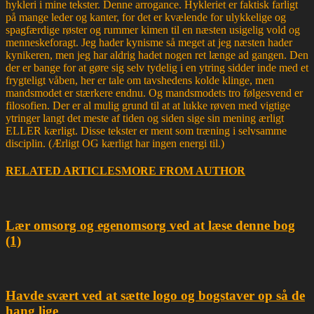
hykleri i mine tekster. Denne arrogance. Hykleriet er faktisk farligt
på mange leder og kanter, for det er kvælende for ulykkelige og
spagfærdige røster og rummer kimen til en næsten usigelig vold og
menneskeforagt. Jeg hader kynisme så meget at jeg næsten hader
kynikeren, men jeg har aldrig hadet nogen ret længe ad gangen. Den
der er bange for at gøre sig selv tydelig i en ytring sidder inde med et
frygteligt våben, her er tale om tavshedens kolde klinge, men
mandsmodet er stærkere endnu. Og mandsmodets tro følgesvend er
filosofien. Der er al mulig grund til at at lukke røven med vigtige
ytringer langt det meste af tiden og siden sige sin mening ærligt
ELLER kærligt. Disse tekster er ment som træning i selvsamme
disciplin. (Ærligt OG kærligt har ingen energi til.)
RELATED ARTICLES
MORE FROM AUTHOR
Lær omsorg og egenomsorg ved at læse denne bog
(1)
Havde svært ved at sætte logo og bogstaver op så de
hang lige