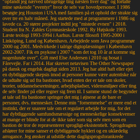
"opfandt jeg nærved ubrugelige ting næsten hver dag" og fortalte
mine søskende "eventyr" hvor de selv var hovedpersoner. I 1986
besøgte jeg Houston i USA med familien på et ophold der strakte sig
over tre en halv måned. Jeg startede med at programmere i 1986 og
lavede ca. 20 større projekter indtil jeg "mistede evnen" i 2018.
Student fra N. Zahles Gymnasieskole 1992. Ry Højskole 1993.
Læste teologi 1993-1994 i Aarhus. Læste filosofi 1995-2000 i
Linköping, Lund og København. Arbejdede som Java programmør
2000 og 2001. Medvirkede i talrige digtoplæsninger i København
2002-2007. Fik en psykose i 2007 "som det tog 10 år at komme sig
nogenlunde over". Gift med Else Andersen i 2010 og bosat i
Fårevejle. Far i 2014. Har skrevet netavisen The Other Newspaper
på dansk og engelsk dagligt siden 2013. Jeg har altid haft eller ejet
en dybtliggende skepsis imod at personer kunne være autentiske når
de udtalte sig ud fra bastioner, hvad enten der er tale om skoler,
teorier, uddannelsesretninger, arbejdspladser, vidensmiljøer eller ting
de selv finder på eller regner sig frem til. I samme stund de begynder
at tale ud fra bastioner springer det mig i øjnene at de bare er
personer, dvs. mennesker. Denne min "fornemmelse" er mere end et
instinkt, der er snarere tale om et regulært arbejde for mig, for det
har dybtliggende samfundsmæssige og menneskelige konsekvenser
at mange er blinde for at de ikke taler som sig selv men som en
bastion de tror de repræsenterer sprogligt-eksistentielt. Sprogdragten
afslører for mine sanser et dybtliggende hykleri og en uklædelig
arrogance. Jeg ønsker at udstille dette dagligsprogsforankrede