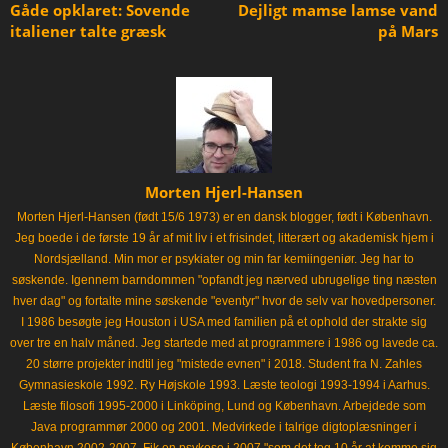
Gåde opklaret: Sovende
Dejligt mamse lamse vand
italiener talte græsk
på Mars
Morten Hjerl-Hansen
Morten Hjerl-Hansen (født 15/6 1973) er en dansk blogger, født i København.
Jeg boede i de første 19 år af mit liv i et frisindet, litterært og akademisk hjem i
Nordsjælland. Min mor er psykiater og min far kemiingeniør. Jeg har to
søskende. Igennem barndommen "opfandt jeg nærved ubrugelige ting næsten
hver dag" og fortalte mine søskende "eventyr" hvor de selv var hovedpersoner.
I 1986 besøgte jeg Houston i USA med familien på et ophold der strakte sig
over tre en halv måned. Jeg startede med at programmere i 1986 og lavede ca.
20 større projekter indtil jeg "mistede evnen" i 2018. Student fra N. Zahles
Gymnasieskole 1992. Ry Højskole 1993. Læste teologi 1993-1994 i Aarhus.
Læste filosofi 1995-2000 i Linköping, Lund og København. Arbejdede som
Java programmør 2000 og 2001. Medvirkede i talrige digtoplæsninger i