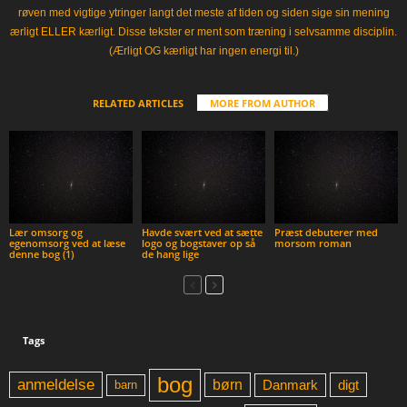
røven med vigtige ytringer langt det meste af tiden og siden sige sin mening
ærligt ELLER kærligt. Disse tekster er ment som træning i selvsamme disciplin.
(Ærligt OG kærligt har ingen energi til.)
RELATED ARTICLES
MORE FROM AUTHOR
Lær omsorg og
Havde svært ved at sætte
Præst debuterer med
egenomsorg ved at læse
logo og bogstaver op så
morsom roman
denne bog (1)
de hang lige
Tags
bog
anmeldelse
børn
digt
Danmark
barn