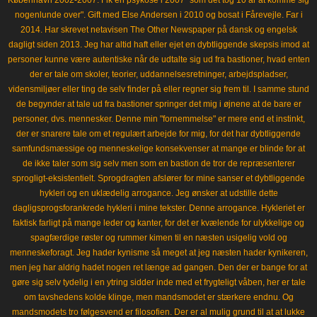
København 2002-2007. Fik en psykose i 2007 "som det tog 10 år at komme sig
nogenlunde over". Gift med Else Andersen i 2010 og bosat i Fårevejle. Far i
2014. Har skrevet netavisen The Other Newspaper på dansk og engelsk
dagligt siden 2013. Jeg har altid haft eller ejet en dybtliggende skepsis imod at
personer kunne være autentiske når de udtalte sig ud fra bastioner, hvad enten
der er tale om skoler, teorier, uddannelsesretninger, arbejdspladser,
vidensmiljøer eller ting de selv finder på eller regner sig frem til. I samme stund
de begynder at tale ud fra bastioner springer det mig i øjnene at de bare er
personer, dvs. mennesker. Denne min "fornemmelse" er mere end et instinkt,
der er snarere tale om et regulært arbejde for mig, for det har dybtliggende
samfundsmæssige og menneskelige konsekvenser at mange er blinde for at
de ikke taler som sig selv men som en bastion de tror de repræsenterer
sprogligt-eksistentielt. Sprogdragten afslører for mine sanser et dybtliggende
hykleri og en uklædelig arrogance. Jeg ønsker at udstille dette
dagligsprogsforankrede hykleri i mine tekster. Denne arrogance. Hykleriet er
faktisk farligt på mange leder og kanter, for det er kvælende for ulykkelige og
spagfærdige røster og rummer kimen til en næsten usigelig vold og
menneskeforagt. Jeg hader kynisme så meget at jeg næsten hader kynikeren,
men jeg har aldrig hadet nogen ret længe ad gangen. Den der er bange for at
gøre sig selv tydelig i en ytring sidder inde med et frygteligt våben, her er tale
om tavshedens kolde klinge, men mandsmodet er stærkere endnu. Og
mandsmodets tro følgesvend er filosofien. Der er al mulig grund til at at lukke