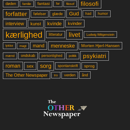
filosofi
fantasi
døden
far
familie
filosof
forfatter
Gud
glæde
had
humor
følelser
kvinde
interview
kunst
kvinder
kærlighed
livet
litteratur
Ludwig Wittgenstein
menneske
mand
Morten Hjerl-Hansen
lykke
magt
psykiatri
ondskab
mænd
personlighed
politik
sorg
roman
sex
sprog
spontanskrift
The Other Newspaper
ånd
verden
tro